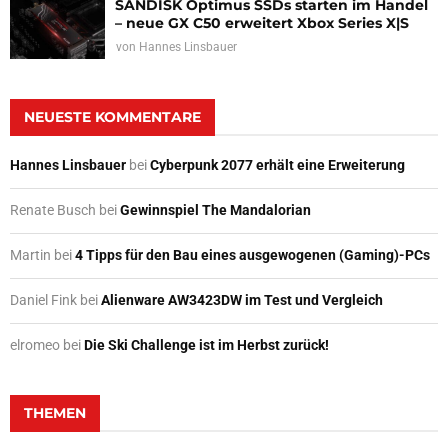
SANDISK Optimus SSDs starten im Handel
– neue GX C50 erweitert Xbox Series X|S
von
Hannes Linsbauer
NEUESTE KOMMENTARE
Hannes Linsbauer
bei
Cyberpunk 2077 erhält eine Erweiterung
Renate Busch
bei
Gewinnspiel The Mandalorian
Martin
bei
4 Tipps für den Bau eines ausgewogenen (Gaming)-PCs
Daniel Fink
bei
Alienware AW3423DW im Test und Vergleich
elromeo
bei
Die Ski Challenge ist im Herbst zurück!
THEMEN