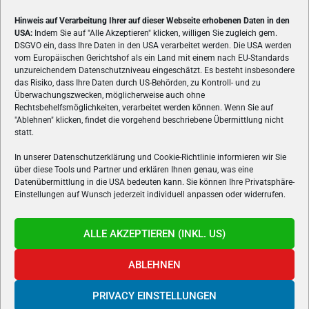
Hinweis auf Verarbeitung Ihrer auf dieser Webseite erhobenen Daten in den
USA:
Indem Sie auf "Alle Akzeptieren" klicken, willigen Sie zugleich gem.
ÜBER UNS
DSGVO ein, dass Ihre Daten in den USA verarbeitet werden. Die USA werden
vom Europäischen Gerichtshof als ein Land mit einem nach EU-Standards
VON GAMERN, FÜR GAMER! Gamers.at ist das älteste Online-
unzureichendem Datenschutzniveau eingeschätzt. Es besteht insbesondere
Spielemagazin Österreichs und bringt täglich aktuelle News,
das Risiko, dass Ihre Daten durch US-Behörden, zu Kontroll- und zu
Reviews und Videos zu PC- und Konsolenspielen, Gaming-
Überwachungszwecken, möglicherweise auch ohne
Hardware und aus der Welt des e-Sport's.
Rechtsbehelfsmöglichkeiten, verarbeitet werden können. Wenn Sie auf
"Ablehnen" klicken, findet die vorgehend beschriebene Übermittlung nicht
Schreib uns:
redaktion@gamers.at
statt.
In unserer Datenschutzerklärung und Cookie-Richtlinie informieren wir Sie
über diese Tools und Partner und erklären Ihnen genau, was eine
FOLGE UNS
Datenübermittlung in die USA bedeuten kann. Sie können Ihre Privatsphäre-
Einstellungen auf Wunsch jederzeit individuell anpassen oder widerrufen.
ALLE AKZEPTIEREN (INKL. US)
ABLEHNEN
PRIVACY EINSTELLUNGEN
Gamers.at v6 © 1999-2024 All Rights Reserved -
Kontakt
|
Impressum
|