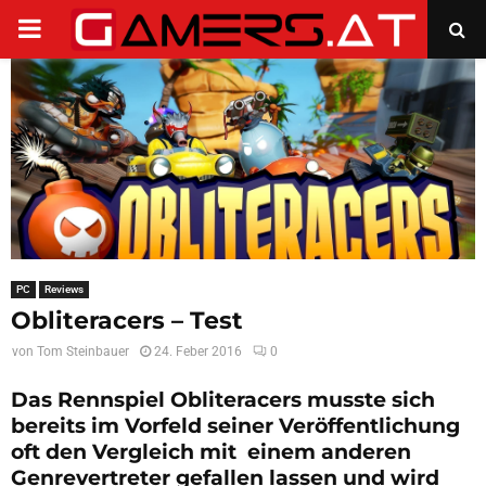
PRIMARY
MENU
PC
Reviews
Obliteracers – Test
von
Tom Steinbauer
24. Feber 2016
0
Das Rennspiel Obliteracers musste sich
bereits im Vorfeld seiner Veröffentlichung
oft den Vergleich mit einem anderen
Genrevertreter gefallen lassen und wird