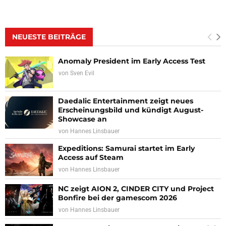
NEUESTE BEITRÄGE
Anomaly President im Early Access Test
von
Sven Evil
Daedalic Entertainment zeigt neues
Erscheinungsbild und kündigt August-
Showcase an
von
Hannes Linsbauer
Expeditions: Samurai startet im Early
Access auf Steam
von
Hannes Linsbauer
NC zeigt AION 2, CINDER CITY und Project
Bonfire bei der gamescom 2026
von
Hannes Linsbauer