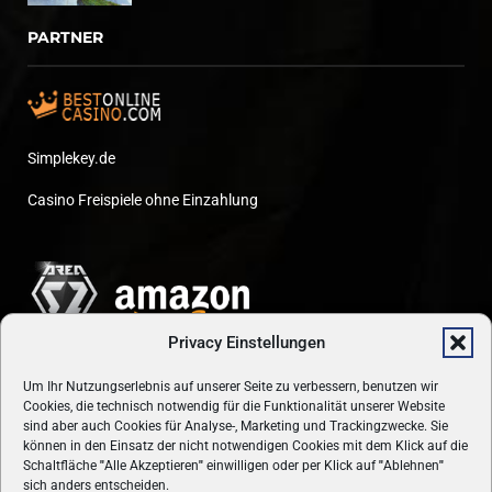
PARTNER
Simplekey.de
Casino Freispiele ohne Einzahlung
Privacy Einstellungen
Um Ihr Nutzungserlebnis auf unserer Seite zu verbessern, benutzen wir
Cookies, die technisch notwendig für die Funktionalität unserer Website
sind aber auch Cookies für Analyse-, Marketing und Trackingzwecke. Sie
können in den Einsatz der nicht notwendigen Cookies mit dem Klick auf die
Schaltfläche
"
Alle Akzeptieren
"
einwilligen oder per Klick auf
"
Ablehnen
"
sich anders entscheiden.