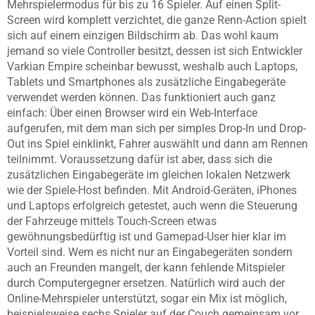
Mehrspielermodus für bis zu 16 Spieler. Auf einen Split-
Screen wird komplett verzichtet, die ganze Renn-Action spielt
sich auf einem einzigen Bildschirm ab. Das wohl kaum
jemand so viele Controller besitzt, dessen ist sich Entwickler
Varkian Empire scheinbar bewusst, weshalb auch Laptops,
Tablets und Smartphones als zusätzliche Eingabegeräte
verwendet werden können. Das funktioniert auch ganz
einfach: Über einen Browser wird ein Web-Interface
aufgerufen, mit dem man sich per simples Drop-In und Drop-
Out ins Spiel einklinkt, Fahrer auswählt und dann am Rennen
teilnimmt. Voraussetzung dafür ist aber, dass sich die
zusätzlichen Eingabegeräte im gleichen lokalen Netzwerk
wie der Spiele-Host befinden. Mit Android-Geräten, iPhones
und Laptops erfolgreich getestet, auch wenn die Steuerung
der Fahrzeuge mittels Touch-Screen etwas
gewöhnungsbedürftig ist und Gamepad-User hier klar im
Vorteil sind. Wem es nicht nur an Eingabegeräten sondern
auch an Freunden mangelt, der kann fehlende Mitspieler
durch Computergegner ersetzen. Natürlich wird auch der
Online-Mehrspieler unterstützt, sogar ein Mix ist möglich,
beispielsweise sechs Spieler auf der Couch gemeinsam vor