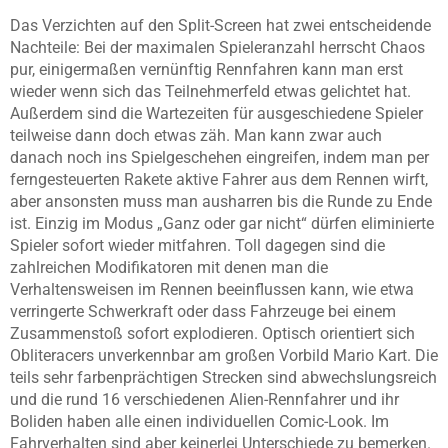
Das Verzichten auf den Split-Screen hat zwei entscheidende
Nachteile: Bei der maximalen Spieleranzahl herrscht Chaos
pur, einigermaßen vernünftig Rennfahren kann man erst
wieder wenn sich das Teilnehmerfeld etwas gelichtet hat.
Außerdem sind die Wartezeiten für ausgeschiedene Spieler
teilweise dann doch etwas zäh. Man kann zwar auch
danach noch ins Spielgeschehen eingreifen, indem man per
ferngesteuerten Rakete aktive Fahrer aus dem Rennen wirft,
aber ansonsten muss man ausharren bis die Runde zu Ende
ist. Einzig im Modus „Ganz oder gar nicht“ dürfen eliminierte
Spieler sofort wieder mitfahren. Toll dagegen sind die
zahlreichen Modifikatoren mit denen man die
Verhaltensweisen im Rennen beeinflussen kann, wie etwa
verringerte Schwerkraft oder dass Fahrzeuge bei einem
Zusammenstoß sofort explodieren. Optisch orientiert sich
Obliteracers unverkennbar am großen Vorbild Mario Kart. Die
teils sehr farbenprächtigen Strecken sind abwechslungsreich
und die rund 16 verschiedenen Alien-Rennfahrer und ihr
Boliden haben alle einen individuellen Comic-Look. Im
Fahrverhalten sind aber keinerlei Unterschiede zu bemerken.