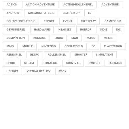
ACTION
ACTION-ADVENTURE
ACTION-ROLLENSPIEL
ADVENTURE
ANDROID
AUFBAUSTRATEGIE
BEAT 'EM UP
E3
ECHTZEITSTRATEGIE
ESPORT
EVENT
FREE2PLAY
GAMESCOM
GEWINNSPIEL
HARDWARE
HEADSET
HORROR
INDIE
IOS
JUMP 'N' RUN
KONSOLE
LINUX
MAC
MAUS
MESSE
MMO
MOBILE
NINTENDO
OPEN-WORLD
PC
PLAYSTATION
RENNSPIEL
RETRO
ROLLENSPIEL
SHOOTER
SIMULATION
SPORT
STEAM
STRATEGIE
SURVIVAL
SWITCH
TASTATUR
UBISOFT
VIRTUAL REALITY
XBOX