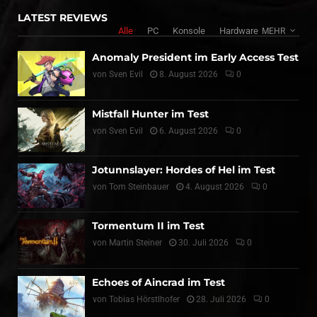
LATEST REVIEWS
Alle
PC
Konsole
Hardware
MEHR
Anomaly President im Early Access Test
von
Sven Evil
8. August 2026
0
Mistfall Hunter im Test
von
Sven Evil
6. August 2026
0
Jotunnslayer: Hordes of Hel im Test
von
Tom Steinbauer
4. August 2026
0
Tormentum II im Test
von
Martin Steiner
30. Juli 2026
0
Echoes of Aincrad im Test
von
Tobias Hörstlhofer
28. Juli 2026
0