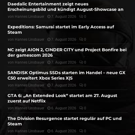
Daedalic Entertainment zeigt neues
Erscheinungsbild und kündigt August-Showcase an
von
Hannes Linsbauer
7. August 2026
0
Expeditions: Samurai startet im Early Access auf
Steam
von
Hannes Linsbauer
7. August 2026
0
NC zeigt AION 2, CINDER CITY und Project Bonfire bei
der gamescom 2026
von
Hannes Linsbauer
7. August 2026
0
SANDISK Optimus SSDs starten im Handel – neue GX
C50 erweitert Xbox Series X|S
von
Hannes Linsbauer
7. August 2026
0
GTA 6: „An Extended Look“ startet am 27. August
zuerst auf Netflix
von
Hannes Linsbauer
6. August 2026
0
The Division Resurgence startet regulär auf PC und
Steam
von
Hannes Linsbauer
6. August 2026
0