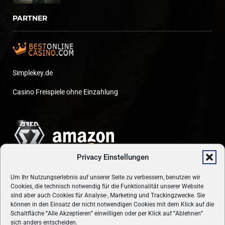
PARTNER
Simplekey.de
Casino Freispiele ohne Einzahlung
Privacy Einstellungen
Um Ihr Nutzungserlebnis auf unserer Seite zu verbessern, benutzen wir
Cookies, die technisch notwendig für die Funktionalität unserer Website
sind aber auch Cookies für Analyse-, Marketing und Trackingzwecke. Sie
können in den Einsatz der nicht notwendigen Cookies mit dem Klick auf die
Schaltfläche
"
Alle Akzeptieren
"
einwilligen oder per Klick auf
"
Ablehnen
"
sich anders entscheiden.