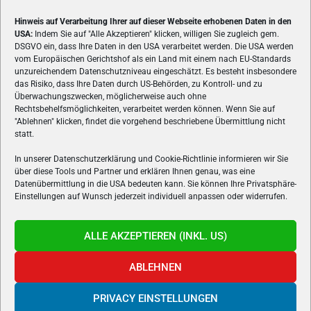
Hinweis auf Verarbeitung Ihrer auf dieser Webseite erhobenen Daten in den
USA:
Indem Sie auf "Alle Akzeptieren" klicken, willigen Sie zugleich gem.
ÜBER UNS
DSGVO ein, dass Ihre Daten in den USA verarbeitet werden. Die USA werden
vom Europäischen Gerichtshof als ein Land mit einem nach EU-Standards
VON GAMERN, FÜR GAMER! Gamers.at ist das älteste Online-
unzureichendem Datenschutzniveau eingeschätzt. Es besteht insbesondere
Spielemagazin Österreichs und bringt täglich aktuelle News,
das Risiko, dass Ihre Daten durch US-Behörden, zu Kontroll- und zu
Reviews und Videos zu PC- und Konsolenspielen, Gaming-
Überwachungszwecken, möglicherweise auch ohne
Rechtsbehelfsmöglichkeiten, verarbeitet werden können. Wenn Sie auf
Hardware und aus der Welt des e-Sport's.
"Ablehnen" klicken, findet die vorgehend beschriebene Übermittlung nicht
statt.
Schreib uns:
redaktion@gamers.at
In unserer Datenschutzerklärung und Cookie-Richtlinie informieren wir Sie
über diese Tools und Partner und erklären Ihnen genau, was eine
FOLGE UNS
Datenübermittlung in die USA bedeuten kann. Sie können Ihre Privatsphäre-
Einstellungen auf Wunsch jederzeit individuell anpassen oder widerrufen.
ALLE AKZEPTIEREN (INKL. US)
ABLEHNEN
PRIVACY EINSTELLUNGEN