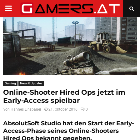
PRIMARY
MENU
Gaming
News & Updates
Online-Shooter Hired Ops jetzt im
Early-Access spielbar
von
Hannes Linsbauer
21. Oktober 2016
0
AbsolutSoft Studio hat den Start der Early-
Access-Phase seines Online-Shooters
Hired Ops bekannt gegeben.