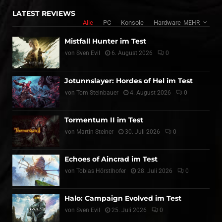
LATEST REVIEWS
Alle
PC
Konsole
Hardware
MEHR
Mistfall Hunter im Test
von
Sven Evil
6. August 2026
0
Jotunnslayer: Hordes of Hel im Test
von
Tom Steinbauer
4. August 2026
0
Tormentum II im Test
von
Martin Steiner
30. Juli 2026
0
Echoes of Aincrad im Test
von
Tobias Hörstlhofer
28. Juli 2026
0
Halo: Campaign Evolved im Test
von
Sven Evil
25. Juli 2026
0