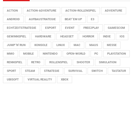
ACTION
ACTION-ADVENTURE
ACTION-ROLLENSPIEL
ADVENTURE
ANDROID
AUFBAUSTRATEGIE
BEAT 'EM UP
E3
ECHTZEITSTRATEGIE
ESPORT
EVENT
FREE2PLAY
GAMESCOM
GEWINNSPIEL
HARDWARE
HEADSET
HORROR
INDIE
IOS
JUMP 'N' RUN
KONSOLE
LINUX
MAC
MAUS
MESSE
MMO
MOBILE
NINTENDO
OPEN-WORLD
PC
PLAYSTATION
RENNSPIEL
RETRO
ROLLENSPIEL
SHOOTER
SIMULATION
SPORT
STEAM
STRATEGIE
SURVIVAL
SWITCH
TASTATUR
UBISOFT
VIRTUAL REALITY
XBOX