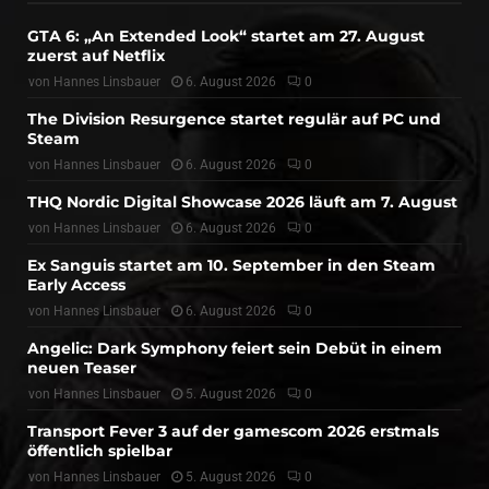
GTA 6: „An Extended Look“ startet am 27. August
zuerst auf Netflix
von
Hannes Linsbauer
6. August 2026
0
The Division Resurgence startet regulär auf PC und
Steam
von
Hannes Linsbauer
6. August 2026
0
THQ Nordic Digital Showcase 2026 läuft am 7. August
von
Hannes Linsbauer
6. August 2026
0
Ex Sanguis startet am 10. September in den Steam
Early Access
von
Hannes Linsbauer
6. August 2026
0
Angelic: Dark Symphony feiert sein Debüt in einem
neuen Teaser
von
Hannes Linsbauer
5. August 2026
0
Transport Fever 3 auf der gamescom 2026 erstmals
öffentlich spielbar
von
Hannes Linsbauer
5. August 2026
0