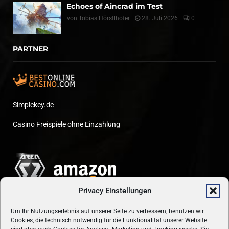
Echoes of Aincrad im Test
von
Tobias Hörstlhofer
28. Juli 2026
0
PARTNER
Simplekey.de
Casino Freispiele ohne Einzahlung
Privacy Einstellungen
Um Ihr Nutzungserlebnis auf unserer Seite zu verbessern, benutzen wir
Cookies, die technisch notwendig für die Funktionalität unserer Website