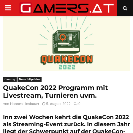
PRIMARY
MENU
Gaming
News & Updates
QuakeCon 2022 Programm mit
Livestream, Turnieren uvm.
von
Hannes Linsbauer
5. August 2022
0
Inn zwei Wochen kehrt die QuakeCon 2022
als Streaming-Event zurück. In diesem Jahr
liegt der Schwerpunkt auf der QuakeCon-