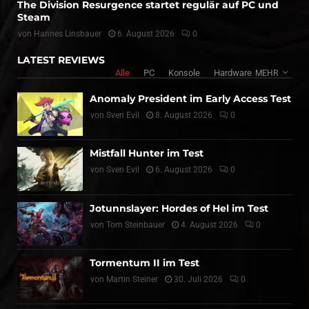
The Division Resurgence startet regulär auf PC und
Steam
von
Hannes Linsbauer
6. August 2026
0
LATEST REVIEWS
Alle
PC
Konsole
Hardware
MEHR
Anomaly President im Early Access Test
von
Sven Evil
8. August 2026
0
Mistfall Hunter im Test
von
Sven Evil
6. August 2026
0
Jotunnslayer: Hordes of Hel im Test
von
Tom Steinbauer
4. August 2026
0
Tormentum II im Test
von
Martin Steiner
30. Juli 2026
0