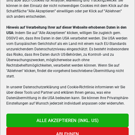
sind aber auch Cookies für Analyse-, Marketing und Trackingzwecke. Sie
können in den Einsatz der nicht notwendigen Cookies mit dem Klick auf die
Schaltfläche
"
Alle Akzeptieren
"
einwilligen oder per Klick auf
"
Ablehnen
"
sich anders entscheiden.
Hinweis auf Verarbeitung Ihrer auf dieser Webseite erhobenen Daten in den
USA:
Indem Sie auf "Alle Akzeptieren" klicken, willigen Sie zugleich gem.
ÜBER UNS
DSGVO ein, dass Ihre Daten in den USA verarbeitet werden. Die USA werden
vom Europäischen Gerichtshof als ein Land mit einem nach EU-Standards
VON GAMERN, FÜR GAMER! Gamers.at ist das älteste Online-
unzureichendem Datenschutzniveau eingeschätzt. Es besteht insbesondere
Spielemagazin Österreichs und bringt täglich aktuelle News,
das Risiko, dass Ihre Daten durch US-Behörden, zu Kontroll- und zu
Reviews und Videos zu PC- und Konsolenspielen, Gaming-
Überwachungszwecken, möglicherweise auch ohne
Rechtsbehelfsmöglichkeiten, verarbeitet werden können. Wenn Sie auf
Hardware und aus der Welt des e-Sport's.
"Ablehnen" klicken, findet die vorgehend beschriebene Übermittlung nicht
statt.
Schreib uns:
redaktion@gamers.at
In unserer Datenschutzerklärung und Cookie-Richtlinie informieren wir Sie
über diese Tools und Partner und erklären Ihnen genau, was eine
FOLGE UNS
Datenübermittlung in die USA bedeuten kann. Sie können Ihre Privatsphäre-
Einstellungen auf Wunsch jederzeit individuell anpassen oder widerrufen.
ALLE AKZEPTIEREN (INKL. US)
ABLEHNEN