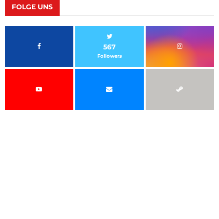
FOLGE UNS
567
Followers