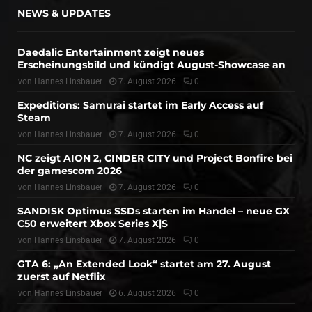
NEWS & UPDATES
Daedalic Entertainment zeigt neues
Erscheinungsbild und kündigt August-Showcase an
von
Hannes Linsbauer
7. August 2026
0
Expeditions: Samurai startet im Early Access auf
Steam
von
Hannes Linsbauer
7. August 2026
0
NC zeigt AION 2, CINDER CITY und Project Bonfire bei
der gamescom 2026
von
Hannes Linsbauer
7. August 2026
0
SANDISK Optimus SSDs starten im Handel – neue GX
C50 erweitert Xbox Series X|S
von
Hannes Linsbauer
7. August 2026
0
GTA 6: „An Extended Look“ startet am 27. August
zuerst auf Netflix
von
Hannes Linsbauer
6. August 2026
0