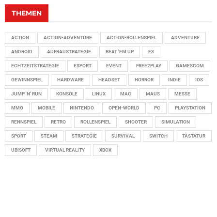
THEMEN
ACTION
ACTION-ADVENTURE
ACTION-ROLLENSPIEL
ADVENTURE
ANDROID
AUFBAUSTRATEGIE
BEAT 'EM UP
E3
ECHTZEITSTRATEGIE
ESPORT
EVENT
FREE2PLAY
GAMESCOM
GEWINNSPIEL
HARDWARE
HEADSET
HORROR
INDIE
IOS
JUMP 'N' RUN
KONSOLE
LINUX
MAC
MAUS
MESSE
MMO
MOBILE
NINTENDO
OPEN-WORLD
PC
PLAYSTATION
RENNSPIEL
RETRO
ROLLENSPIEL
SHOOTER
SIMULATION
SPORT
STEAM
STRATEGIE
SURVIVAL
SWITCH
TASTATUR
UBISOFT
VIRTUAL REALITY
XBOX