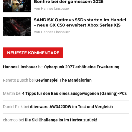
Bonfire bei der gamescom 2026
von
Hannes Linsbauer
SANDISK Optimus SSDs starten im Handel
– neue GX C50 erweitert Xbox Series X|S
von
Hannes Linsbauer
NEUESTE KOMMENTARE
Hannes Linsbauer
bei
Cyberpunk 2077 erhält eine Erweiterung
Renate Busch
bei
Gewinnspiel The Mandalorian
Martin
bei
4 Tipps für den Bau eines ausgewogenen (Gaming)-PCs
Daniel Fink
bei
Alienware AW3423DW im Test und Vergleich
elromeo
bei
Die Ski Challenge ist im Herbst zurück!