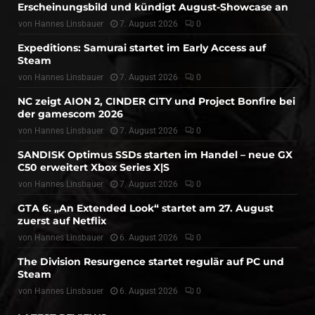
Erscheinungsbild und kündigt August-Showcase an
von
Hannes Linsbauer
7. August 2026
0
Expeditions: Samurai startet im Early Access auf
Steam
von
Hannes Linsbauer
7. August 2026
0
NC zeigt AION 2, CINDER CITY und Project Bonfire bei
der gamescom 2026
von
Hannes Linsbauer
7. August 2026
0
SANDISK Optimus SSDs starten im Handel – neue GX
C50 erweitert Xbox Series X|S
von
Hannes Linsbauer
7. August 2026
0
GTA 6: „An Extended Look“ startet am 27. August
zuerst auf Netflix
von
Hannes Linsbauer
6. August 2026
0
The Division Resurgence startet regulär auf PC und
Steam
von
Hannes Linsbauer
6. August 2026
0