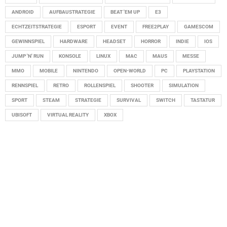
ANDROID
AUFBAUSTRATEGIE
BEAT 'EM UP
E3
ECHTZEITSTRATEGIE
ESPORT
EVENT
FREE2PLAY
GAMESCOM
GEWINNSPIEL
HARDWARE
HEADSET
HORROR
INDIE
IOS
JUMP 'N' RUN
KONSOLE
LINUX
MAC
MAUS
MESSE
MMO
MOBILE
NINTENDO
OPEN-WORLD
PC
PLAYSTATION
RENNSPIEL
RETRO
ROLLENSPIEL
SHOOTER
SIMULATION
SPORT
STEAM
STRATEGIE
SURVIVAL
SWITCH
TASTATUR
UBISOFT
VIRTUAL REALITY
XBOX