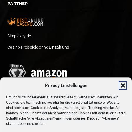
PARTNER
Simplekey.de
Casino Freispiele ohne Einzahlung
Privacy Einstellungen
Um Ihr Nutzungserlebnis auf unserer Seite zu verbessern, benutzen wir
Cookies, die technisch notwendig für die Funktionalität unserer Website
sind aber auch Cookies für Analyse-, Marketing und Trackingzwecke. Sie
können in den Einsatz der nicht notwendigen Cookies mit dem Klick auf die
Schaltfläche
"
Alle Akzeptieren
"
einwilligen oder per Klick auf
"
Ablehnen
"
sich anders entscheiden.