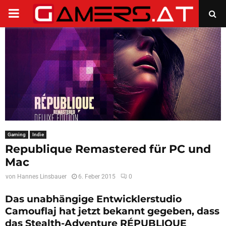
PRIMARY
MENU
Gaming
Indie
Republique Remastered für PC und
Mac
von
Hannes Linsbauer
6. Feber 2015
0
Das unabhängige Entwicklerstudio
Camouflaj hat jetzt bekannt gegeben, dass
das Stealth-Adventure RÉPUBLIQUE