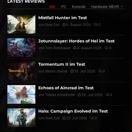
LATEST REVIEWS
Alle
PC
Konsole
Hardware
MEHR
Mistfall Hunter im Test
von
Sven Evil
6. August 2026
0
Jotunnslayer: Hordes of Hel im Test
von
Tom Steinbauer
4. August 2026
0
Tormentum II im Test
von
Martin Steiner
30. Juli 2026
0
Echoes of Aincrad im Test
von
Tobias Hörstlhofer
28. Juli 2026
0
Halo: Campaign Evolved im Test
von
Sven Evil
25. Juli 2026
0