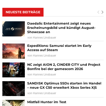
NEUESTE BEITRÄGE
Daedalic Entertainment zeigt neues
Erscheinungsbild und kündigt August-
Showcase an
von
Hannes Linsbauer
Expeditions: Samurai startet im Early
Access auf Steam
von
Hannes Linsbauer
NC zeigt AION 2, CINDER CITY und Project
Bonfire bei der gamescom 2026
von
Hannes Linsbauer
SANDISK Optimus SSDs starten im Handel
– neue GX C50 erweitert Xbox Series X|S
von
Hannes Linsbauer
Mistfall Hunter im Test