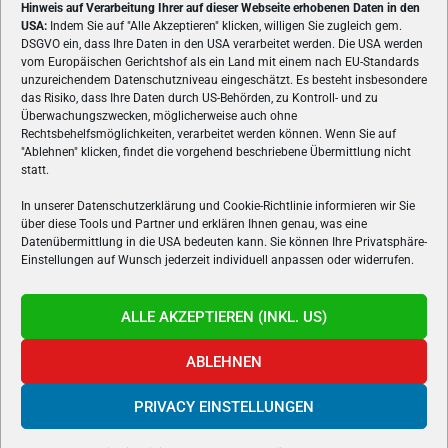
Hinweis auf Verarbeitung Ihrer auf dieser Webseite erhobenen Daten in den
USA:
Indem Sie auf "Alle Akzeptieren" klicken, willigen Sie zugleich gem.
ÜBER UNS
DSGVO ein, dass Ihre Daten in den USA verarbeitet werden. Die USA werden
vom Europäischen Gerichtshof als ein Land mit einem nach EU-Standards
VON GAMERN, FÜR GAMER! Gamers.at ist das älteste Online-
unzureichendem Datenschutzniveau eingeschätzt. Es besteht insbesondere
Spielemagazin Österreichs und bringt täglich aktuelle News,
das Risiko, dass Ihre Daten durch US-Behörden, zu Kontroll- und zu
Reviews und Videos zu PC- und Konsolenspielen, Gaming-
Überwachungszwecken, möglicherweise auch ohne
Hardware und aus der Welt des e-Sport's.
Rechtsbehelfsmöglichkeiten, verarbeitet werden können. Wenn Sie auf
"Ablehnen" klicken, findet die vorgehend beschriebene Übermittlung nicht
Schreib uns:
redaktion@gamers.at
statt.
In unserer Datenschutzerklärung und Cookie-Richtlinie informieren wir Sie
über diese Tools und Partner und erklären Ihnen genau, was eine
FOLGE UNS
Datenübermittlung in die USA bedeuten kann. Sie können Ihre Privatsphäre-
Einstellungen auf Wunsch jederzeit individuell anpassen oder widerrufen.
ALLE AKZEPTIEREN (INKL. US)
ABLEHNEN
PRIVACY EINSTELLUNGEN
Gamers.at v6 © 1999-2024 All Rights Reserved -
Kontakt
|
Impressum
|
Datenschutzerklärung
|
Cookie Richtline
- Developed by
linomedia