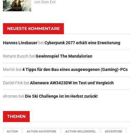
von
Sven Evil
NEUESTE KOMMENTARE
Hannes Linsbauer
bei
Cyberpunk 2077 erhält eine Erweiterung
Renate Busch
bei
Gewinnspiel The Mandalorian
Martin
bei
4 Tipps für den Bau eines ausgewogenen (Gaming)-PCs
Daniel Fink
bei
Alienware AW3423DW im Test und Vergleich
elromeo
bei
Die Ski Challenge ist im Herbst zurück!
THEMEN
ACTION
ACTION-ADVENTURE
ACTION-ROLLENSPIEL
ADVENTURE