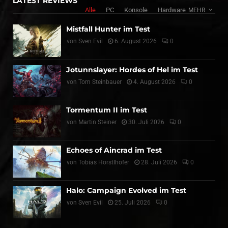
LATEST REVIEWS
Alle
PC
Konsole
Hardware
MEHR
Mistfall Hunter im Test
von
Sven Evil
6. August 2026
0
Jotunnslayer: Hordes of Hel im Test
von
Tom Steinbauer
4. August 2026
0
Tormentum II im Test
von
Martin Steiner
30. Juli 2026
0
Echoes of Aincrad im Test
von
Tobias Hörstlhofer
28. Juli 2026
0
Halo: Campaign Evolved im Test
von
Sven Evil
25. Juli 2026
0