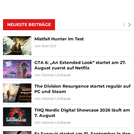
NEUESTE BEITRÄGE
Mistfall Hunter im Test
von
Sven Evil
GTA 6: „An Extended Look“ startet am 27.
August zuerst auf Netflix
von
Hannes Linsbauer
The Division Resurgence startet regulär auf
PC und Steam
von
Hannes Linsbauer
THQ Nordic Digital Showcase 2026 läuft am
7. August
von
Hannes Linsbauer
Ex Sanguis startet am 10. September in den