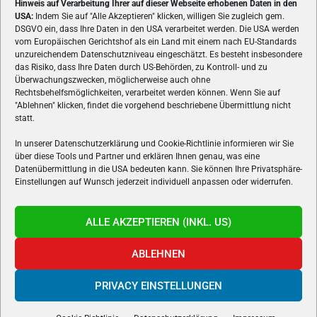
Hinweis auf Verarbeitung Ihrer auf dieser Webseite erhobenen Daten in den
USA:
Indem Sie auf "Alle Akzeptieren" klicken, willigen Sie zugleich gem.
ÜBER UNS
DSGVO ein, dass Ihre Daten in den USA verarbeitet werden. Die USA werden
vom Europäischen Gerichtshof als ein Land mit einem nach EU-Standards
VON GAMERN, FÜR GAMER! Gamers.at ist das älteste Online-
unzureichendem Datenschutzniveau eingeschätzt. Es besteht insbesondere
Spielemagazin Österreichs und bringt täglich aktuelle News,
das Risiko, dass Ihre Daten durch US-Behörden, zu Kontroll- und zu
Reviews und Videos zu PC- und Konsolenspielen, Gaming-
Überwachungszwecken, möglicherweise auch ohne
Rechtsbehelfsmöglichkeiten, verarbeitet werden können. Wenn Sie auf
Hardware und aus der Welt des e-Sport's.
"Ablehnen" klicken, findet die vorgehend beschriebene Übermittlung nicht
statt.
Schreib uns:
redaktion@gamers.at
In unserer Datenschutzerklärung und Cookie-Richtlinie informieren wir Sie
über diese Tools und Partner und erklären Ihnen genau, was eine
FOLGE UNS
Datenübermittlung in die USA bedeuten kann. Sie können Ihre Privatsphäre-
Einstellungen auf Wunsch jederzeit individuell anpassen oder widerrufen.
ALLE AKZEPTIEREN (INKL. US)
ABLEHNEN
PRIVACY EINSTELLUNGEN
Gamers.at v6 © 1999-2024 All Rights Reserved -
Kontakt
|
Impressum
|
Datenschutzerklärung
|
Cookie Richtline
- Developed by
linomedia