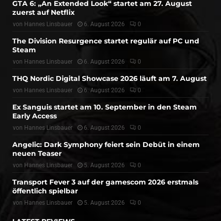
GTA 6: „An Extended Look“ startet am 27. August
zuerst auf Netflix
von
Hannes Linsbauer
6. August 2026
0
The Division Resurgence startet regulär auf PC und
Steam
von
Hannes Linsbauer
6. August 2026
0
THQ Nordic Digital Showcase 2026 läuft am 7. August
von
Hannes Linsbauer
6. August 2026
0
Ex Sanguis startet am 10. September in den Steam
Early Access
von
Hannes Linsbauer
6. August 2026
0
Angelic: Dark Symphony feiert sein Debüt in einem
neuen Teaser
von
Hannes Linsbauer
5. August 2026
0
Transport Fever 3 auf der gamescom 2026 erstmals
öffentlich spielbar
von
Hannes Linsbauer
5. August 2026
0