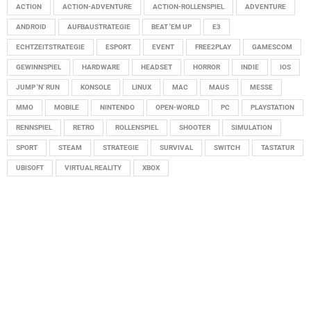
ACTION
ACTION-ADVENTURE
ACTION-ROLLENSPIEL
ADVENTURE
ANDROID
AUFBAUSTRATEGIE
BEAT 'EM UP
E3
ECHTZEITSTRATEGIE
ESPORT
EVENT
FREE2PLAY
GAMESCOM
GEWINNSPIEL
HARDWARE
HEADSET
HORROR
INDIE
IOS
JUMP 'N' RUN
KONSOLE
LINUX
MAC
MAUS
MESSE
MMO
MOBILE
NINTENDO
OPEN-WORLD
PC
PLAYSTATION
RENNSPIEL
RETRO
ROLLENSPIEL
SHOOTER
SIMULATION
SPORT
STEAM
STRATEGIE
SURVIVAL
SWITCH
TASTATUR
UBISOFT
VIRTUAL REALITY
XBOX