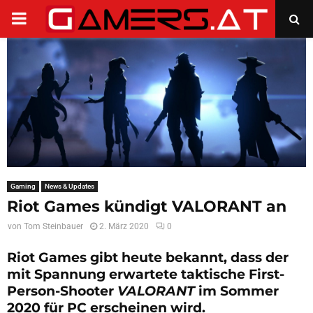
PRIMARY
MENU
Gaming
News & Updates
Riot Games kündigt VALORANT an
von
Tom Steinbauer
2. März 2020
0
Riot Games gibt heute bekannt, dass der
mit Spannung erwartete taktische First-
Person-Shooter
VALORANT
im Sommer
2020 für PC erscheinen wird.