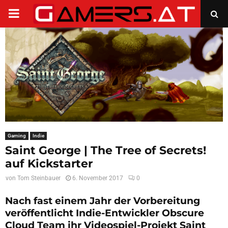
PRIMARY
MENU
Gaming
Indie
Saint George | The Tree of Secrets!
auf Kickstarter
von
Tom Steinbauer
6. November 2017
0
Nach fast einem Jahr der Vorbereitung
veröffentlicht Indie-Entwickler Obscure
Cloud Team ihr Videospiel-Projekt Saint