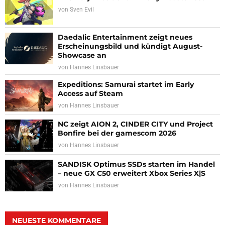
von
Sven Evil
Daedalic Entertainment zeigt neues
Erscheinungsbild und kündigt August-
Showcase an
von
Hannes Linsbauer
Expeditions: Samurai startet im Early
Access auf Steam
von
Hannes Linsbauer
NC zeigt AION 2, CINDER CITY und Project
Bonfire bei der gamescom 2026
von
Hannes Linsbauer
SANDISK Optimus SSDs starten im Handel
– neue GX C50 erweitert Xbox Series X|S
von
Hannes Linsbauer
NEUESTE KOMMENTARE