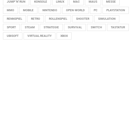
JUMP 'N' RUN
KONSOLE
LINUX
MAC
MAUS
MESSE
MMO
MOBILE
NINTENDO
OPEN-WORLD
PC
PLAYSTATION
RENNSPIEL
RETRO
ROLLENSPIEL
SHOOTER
SIMULATION
SPORT
STEAM
STRATEGIE
SURVIVAL
SWITCH
TASTATUR
UBISOFT
VIRTUAL REALITY
XBOX