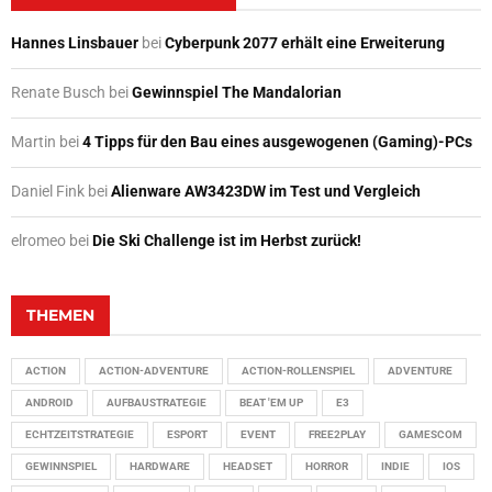
Hannes Linsbauer
bei
Cyberpunk 2077 erhält eine Erweiterung
Renate Busch
bei
Gewinnspiel The Mandalorian
Martin
bei
4 Tipps für den Bau eines ausgewogenen (Gaming)-PCs
Daniel Fink
bei
Alienware AW3423DW im Test und Vergleich
elromeo
bei
Die Ski Challenge ist im Herbst zurück!
THEMEN
ACTION
ACTION-ADVENTURE
ACTION-ROLLENSPIEL
ADVENTURE
ANDROID
AUFBAUSTRATEGIE
BEAT 'EM UP
E3
ECHTZEITSTRATEGIE
ESPORT
EVENT
FREE2PLAY
GAMESCOM
GEWINNSPIEL
HARDWARE
HEADSET
HORROR
INDIE
IOS