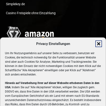
Simplekey.de
Casino Freispiele ohne Einzahlung
Privacy Einstellungen
Um Ihr Nutzungserlebnis auf unserer Seite zu verbessern, benutzen wir
Cookies, die technisch notwendig für die Funktionalität unserer Website
sind aber auch Cookies für Analyse-, Marketing und Trackingzwecke. Sie
können in den Einsatz der nicht notwendigen Cookies mit dem Klick auf die
Schaltfläche
"
Alle Akzeptieren
"
einwilligen oder per Klick auf
"
Ablehnen
"
sich anders entscheiden.
Hinweis auf Verarbeitung Ihrer auf dieser Webseite erhobenen Daten in den
USA:
Indem Sie auf "Alle Akzeptieren" klicken, willigen Sie zugleich gem.
ÜBER UNS
DSGVO ein, dass Ihre Daten in den USA verarbeitet werden. Die USA werden
vom Europäischen Gerichtshof als ein Land mit einem nach EU-Standards
VON GAMERN, FÜR GAMER! Gamers.at ist das älteste Online-
unzureichendem Datenschutzniveau eingeschätzt. Es besteht insbesondere
Spielemagazin Österreichs und bringt täglich aktuelle News,
das Risiko, dass Ihre Daten durch US-Behörden, zu Kontroll- und zu