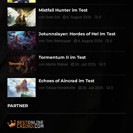
Mistfall Hunter im Test
von
Sven Evil
6. August 2026
0
Jotunnslayer: Hordes of Hel im Test
von
Tom Steinbauer
4. August 2026
0
Tormentum II im Test
von
Martin Steiner
30. Juli 2026
0
Echoes of Aincrad im Test
von
Tobias Hörstlhofer
28. Juli 2026
0
PARTNER