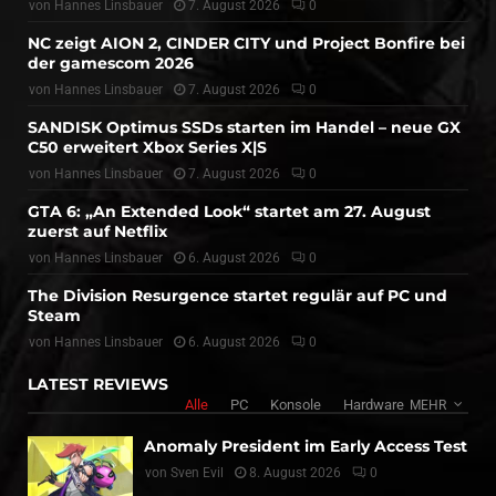
von
Hannes Linsbauer
7. August 2026
0
NC zeigt AION 2, CINDER CITY und Project Bonfire bei
der gamescom 2026
von
Hannes Linsbauer
7. August 2026
0
SANDISK Optimus SSDs starten im Handel – neue GX
C50 erweitert Xbox Series X|S
von
Hannes Linsbauer
7. August 2026
0
GTA 6: „An Extended Look“ startet am 27. August
zuerst auf Netflix
von
Hannes Linsbauer
6. August 2026
0
The Division Resurgence startet regulär auf PC und
Steam
von
Hannes Linsbauer
6. August 2026
0
LATEST REVIEWS
Alle
PC
Konsole
Hardware
MEHR
Anomaly President im Early Access Test
von
Sven Evil
8. August 2026
0