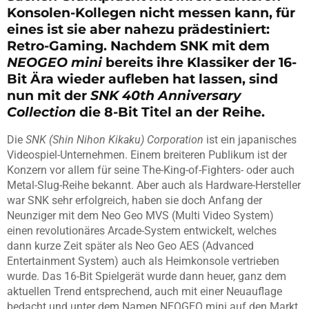
Konsolen-Kollegen nicht messen kann, für
eines ist sie aber nahezu prädestiniert:
Retro-Gaming. Nachdem SNK mit dem
NEOGEO mini
bereits ihre Klassiker der 16-
Bit Ära wieder aufleben hat lassen, sind
nun mit der
SNK 40th Anniversary
Collection
die 8-Bit Titel an der Reihe.
Die
SNK (Shin Nihon Kikaku) Corporation
ist ein japanisches
Videospiel-Unternehmen. Einem breiteren Publikum ist der
Konzern vor allem für seine The-King-of-Fighters- oder auch
Metal-Slug-Reihe bekannt. Aber auch als Hardware-Hersteller
war SNK sehr erfolgreich, haben sie doch Anfang der
Neunziger mit dem Neo Geo MVS (Multi Video System)
einen revolutionäres Arcade-System entwickelt, welches
dann kurze Zeit später als Neo Geo AES (Advanced
Entertainment System) auch als Heimkonsole vertrieben
wurde. Das 16-Bit Spielgerät wurde dann heuer, ganz dem
aktuellen Trend entsprechend, auch mit einer Neuauflage
bedacht und unter dem Namen NEOGEO mini auf den Markt