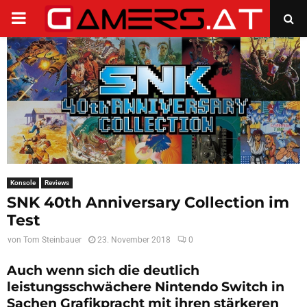
PRIMARY
MENU
Konsole
Reviews
SNK 40th Anniversary Collection im
Test
von
Tom Steinbauer
23. November 2018
0
Auch wenn sich die deutlich
leistungsschwächere Nintendo Switch in
Sachen Grafikpracht mit ihren stärkeren