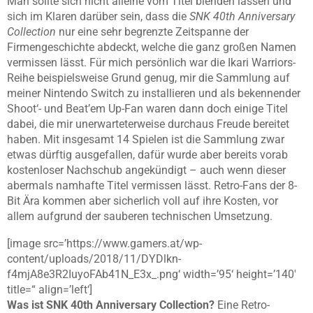
Man sollte sich nicht alleine vom Titel blenden lassen und
sich im Klaren darüber sein, dass die
SNK 40th Anniversary
Collection
nur eine sehr begrenzte Zeitspanne der
Firmengeschichte abdeckt, welche die ganz großen Namen
vermissen lässt. Für mich persönlich war die Ikari Warriors-
Reihe beispielsweise Grund genug, mir die Sammlung auf
meiner Nintendo Switch zu installieren und als bekennender
Shoot‘- und Beat’em Up-Fan waren dann doch einige Titel
dabei, die mir unerwarteterweise durchaus Freude bereitet
haben. Mit insgesamt 14 Spielen ist die Sammlung zwar
etwas dürftig ausgefallen, dafür wurde aber bereits vorab
kostenloser Nachschub angekündigt – auch wenn dieser
abermals namhafte Titel vermissen lässt. Retro-Fans der 8-
Bit Ära kommen aber sicherlich voll auf ihre Kosten, vor
allem aufgrund der sauberen technischen Umsetzung.
[image src=’https://www.gamers.at/wp-
content/uploads/2018/11/DYDlkn-
f4mjA8e3R2IuyoFAb41N_E3x_.png‘ width=’95‘ height=’140′
title=“ align=’left‘]
Was ist SNK 40th Anniversary Collection?
Eine Retro-