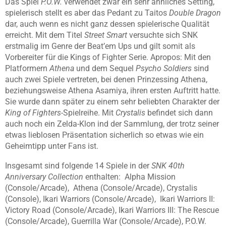
Das Spiel
P.O.W.
verwendet zwar ein sehr ähnliches Setting,
spielerisch stellt es aber das Pedant zu Taitos
Double Dragon
dar, auch wenn es nicht ganz dessen spielerische Qualität
erreicht. Mit dem Titel
Street Smart
versuchte sich SNK
erstmalig im Genre der Beat’em Ups und gilt somit als
Vorbereiter für die Kings of Fighter Serie. Apropos: Mit den
Platformern
Athena
und dem Sequel
Psycho Soldiers
sind
auch zwei Spiele vertreten, bei denen Prinzessing Athena,
beziehungsweise Athena Asamiya, ihren ersten Auftritt hatte.
Sie wurde dann später zu einem sehr beliebten Charakter der
King of Fighters
-Spielreihe. Mit
Crystalis
befindet sich dann
auch noch ein Zelda-Klon ind der Sammlung, der trotz seiner
etwas lieblosen Präsentation sicherlich so etwas wie ein
Geheimtipp unter Fans ist.
Insgesamt sind folgende 14 Spiele in der
SNK 40th
Anniversary Collection
enthalten: Alpha Mission
(Console/Arcade), Athena (Console/Arcade), Crystalis
(Console), Ikari Warriors (Console/Arcade), Ikari Warriors II:
Victory Road (Console/Arcade), Ikari Warriors III: The Rescue
(Console/Arcade), Guerrilla War (Console/Arcade), P.O.W.