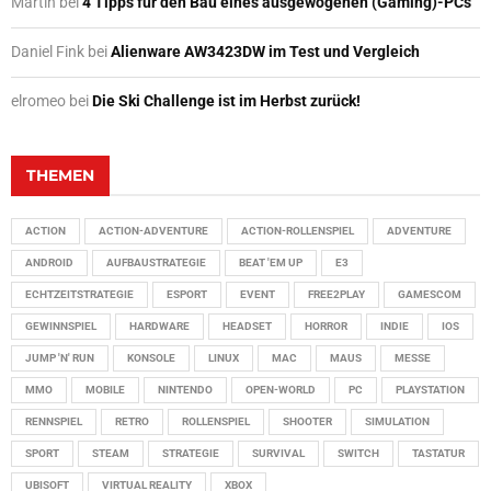
Martin
bei
4 Tipps für den Bau eines ausgewogenen (Gaming)-PCs
Daniel Fink
bei
Alienware AW3423DW im Test und Vergleich
elromeo
bei
Die Ski Challenge ist im Herbst zurück!
THEMEN
ACTION
ACTION-ADVENTURE
ACTION-ROLLENSPIEL
ADVENTURE
ANDROID
AUFBAUSTRATEGIE
BEAT 'EM UP
E3
ECHTZEITSTRATEGIE
ESPORT
EVENT
FREE2PLAY
GAMESCOM
GEWINNSPIEL
HARDWARE
HEADSET
HORROR
INDIE
IOS
JUMP 'N' RUN
KONSOLE
LINUX
MAC
MAUS
MESSE
MMO
MOBILE
NINTENDO
OPEN-WORLD
PC
PLAYSTATION
RENNSPIEL
RETRO
ROLLENSPIEL
SHOOTER
SIMULATION
SPORT
STEAM
STRATEGIE
SURVIVAL
SWITCH
TASTATUR
UBISOFT
VIRTUAL REALITY
XBOX