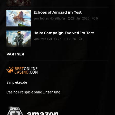
Echoes of Aincrad im Test
von
Tobias Hörstlhofer
28. Juli 2026
0
Halo: Campaign Evolved im Test
von
Sven Evil
25. Juli 2026
0
PARTNER
Simplekey.de
Casino Freispiele ohne Einzahlung