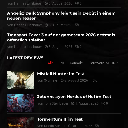
von
Hannes Linsbauer
6. August 2026
0
Angelic: Dark Symphony feiert sein Debüt in einem
neuen Teaser
von
Hannes Linsbauer
5. August 2026
0
Transport Fever 3 auf der gamescom 2026 erstmals
öffentlich spielbar
von
Hannes Linsbauer
5. August 2026
0
LATEST REVIEWS
Alle
PC
Konsole
Hardware
MEHR
Mistfall Hunter im Test
von
Sven Evil
6. August 2026
0
Jotunnslayer: Hordes of Hel im Test
von
Tom Steinbauer
4. August 2026
0
Tormentum II im Test
von
Martin Steiner
30. Juli 2026
0