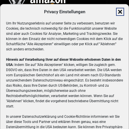
Privacy Einstellungen
Um Ihr Nutzungserlebnis auf unserer Seite zu verbessern, benutzen wir
Cookies, die technisch notwendig für die Funktionalität unserer Website
sind aber auch Cookies für Analyse-, Marketing und Trackingzwecke. Sie
können in den Einsatz der nicht notwendigen Cookies mit dem Klick auf die
Schaltfläche
"
Alle Akzeptieren
"
einwilligen oder per Klick auf
"
Ablehnen
"
sich anders entscheiden.
Hinweis auf Verarbeitung Ihrer auf dieser Webseite erhobenen Daten in den
USA:
Indem Sie auf "Alle Akzeptieren" klicken, willigen Sie zugleich gem.
ÜBER UNS
DSGVO ein, dass Ihre Daten in den USA verarbeitet werden. Die USA werden
vom Europäischen Gerichtshof als ein Land mit einem nach EU-Standards
VON GAMERN, FÜR GAMER! Gamers.at ist das älteste Online-
unzureichendem Datenschutzniveau eingeschätzt. Es besteht insbesondere
Spielemagazin Österreichs und bringt täglich aktuelle News,
das Risiko, dass Ihre Daten durch US-Behörden, zu Kontroll- und zu
Reviews und Videos zu PC- und Konsolenspielen, Gaming-
Überwachungszwecken, möglicherweise auch ohne
Hardware und aus der Welt des e-Sport's.
Rechtsbehelfsmöglichkeiten, verarbeitet werden können. Wenn Sie auf
"Ablehnen" klicken, findet die vorgehend beschriebene Übermittlung nicht
Schreib uns:
redaktion@gamers.at
statt.
In unserer Datenschutzerklärung und Cookie-Richtlinie informieren wir Sie
über diese Tools und Partner und erklären Ihnen genau, was eine
FOLGE UNS
Datenübermittlung in die USA bedeuten kann. Sie können Ihre Privatsphäre-