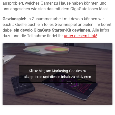
ausprobiert, welches Gamer zu Hause haben könnten und
uns angesehen wie sich das mit dem GigaGate lösen lässt.
Gewinnspiel:
In Zusammenarbeit mit devolo können wir
euch aktuelle auch ein tolles Gewinnspiel anbieten. Ihr könnt
dabei
ein devolo GigaGate Starter-Kit gewinnen
. Alle Infos
dazu und die Teilnahme findet ihr
unter diesem Link!
Klicke hier, um Marketing-Cookies zu
akzeptieren und diesen Inhalt zu aktivieren