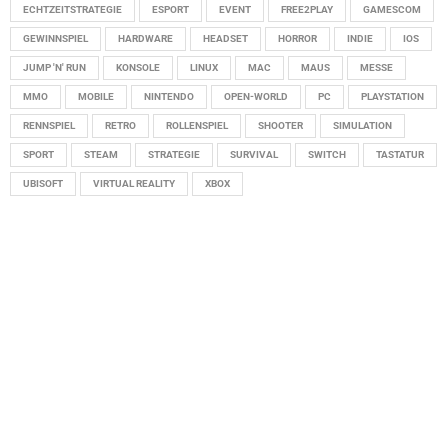
ECHTZEITSTRATEGIE
ESPORT
EVENT
FREE2PLAY
GAMESCOM
GEWINNSPIEL
HARDWARE
HEADSET
HORROR
INDIE
IOS
JUMP 'N' RUN
KONSOLE
LINUX
MAC
MAUS
MESSE
MMO
MOBILE
NINTENDO
OPEN-WORLD
PC
PLAYSTATION
RENNSPIEL
RETRO
ROLLENSPIEL
SHOOTER
SIMULATION
SPORT
STEAM
STRATEGIE
SURVIVAL
SWITCH
TASTATUR
UBISOFT
VIRTUAL REALITY
XBOX