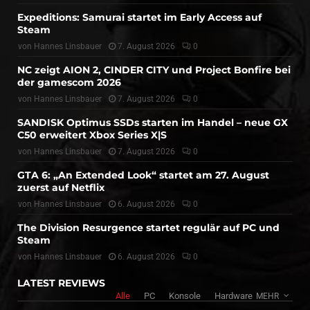
Expeditions: Samurai startet im Early Access auf
Steam
von
Hannes Linsbauer
7. August 2026
0
NC zeigt AION 2, CINDER CITY und Project Bonfire bei
der gamescom 2026
von
Hannes Linsbauer
7. August 2026
0
SANDISK Optimus SSDs starten im Handel – neue GX
C50 erweitert Xbox Series X|S
von
Hannes Linsbauer
7. August 2026
0
GTA 6: „An Extended Look“ startet am 27. August
zuerst auf Netflix
von
Hannes Linsbauer
6. August 2026
0
The Division Resurgence startet regulär auf PC und
Steam
von
Hannes Linsbauer
6. August 2026
0
LATEST REVIEWS
Alle
PC
Konsole
Hardware
MEHR