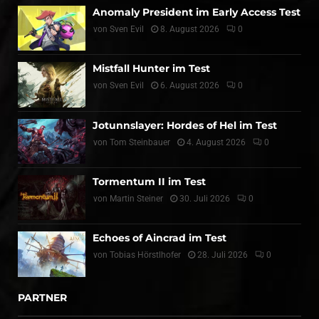
Anomaly President im Early Access Test
von
Sven Evil
8. August 2026
0
Mistfall Hunter im Test
von
Sven Evil
6. August 2026
0
Jotunnslayer: Hordes of Hel im Test
von
Tom Steinbauer
4. August 2026
0
Tormentum II im Test
von
Martin Steiner
30. Juli 2026
0
Echoes of Aincrad im Test
von
Tobias Hörstlhofer
28. Juli 2026
0
PARTNER