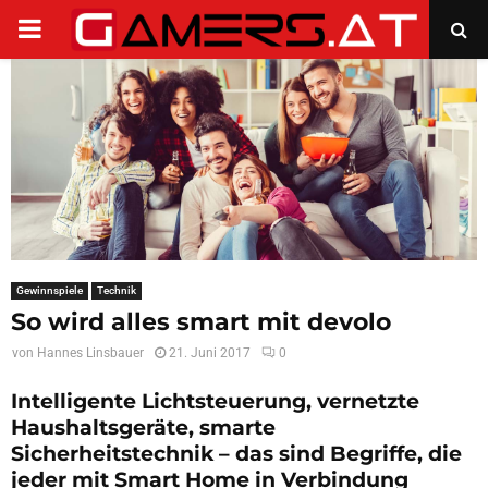
PRIMARY
MENU
Gewinnspiele
Technik
So wird alles smart mit devolo
von
Hannes Linsbauer
21. Juni 2017
0
Intelligente Lichtsteuerung, vernetzte
Haushaltsgeräte, smarte
Sicherheitstechnik – das sind Begriffe, die
jeder mit Smart Home in Verbindung