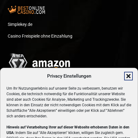
Simplekey.de
Casino Freispiele ohne Einzahlung
Privacy Einstellungen
Um Ihr Nutzungserlebnis auf unserer Seite zu verbessern, benutzen wir
Cookies, die technisch notwendig für die Funktionalität unserer Website
sind aber auch Cookies für Analyse-, Marketing und Trackingzwecke. Sie
können in den Einsatz der nicht notwendigen Cookies mit dem Klick auf die
Schaltfläche
"
Alle Akzeptieren
"
einwilligen oder per Klick auf
"
Ablehnen
"
sich anders entscheiden.
Hinweis auf Verarbeitung Ihrer auf dieser Webseite erhobenen Daten in den
USA:
Indem Sie auf "Alle Akzeptieren" klicken, willigen Sie zugleich gem.
ÜBER UNS