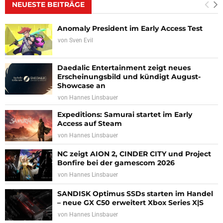
NEUESTE BEITRÄGE
Anomaly President im Early Access Test
von
Sven Evil
Daedalic Entertainment zeigt neues
Erscheinungsbild und kündigt August-
Showcase an
von
Hannes Linsbauer
Expeditions: Samurai startet im Early
Access auf Steam
von
Hannes Linsbauer
NC zeigt AION 2, CINDER CITY und Project
Bonfire bei der gamescom 2026
von
Hannes Linsbauer
SANDISK Optimus SSDs starten im Handel
– neue GX C50 erweitert Xbox Series X|S
von
Hannes Linsbauer