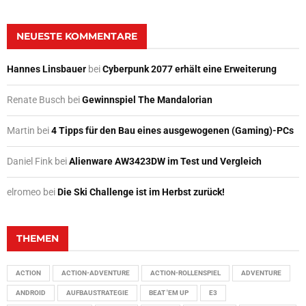
NEUESTE KOMMENTARE
Hannes Linsbauer
bei
Cyberpunk 2077 erhält eine Erweiterung
Renate Busch
bei
Gewinnspiel The Mandalorian
Martin
bei
4 Tipps für den Bau eines ausgewogenen (Gaming)-PCs
Daniel Fink
bei
Alienware AW3423DW im Test und Vergleich
elromeo
bei
Die Ski Challenge ist im Herbst zurück!
THEMEN
ACTION
ACTION-ADVENTURE
ACTION-ROLLENSPIEL
ADVENTURE
ANDROID
AUFBAUSTRATEGIE
BEAT 'EM UP
E3