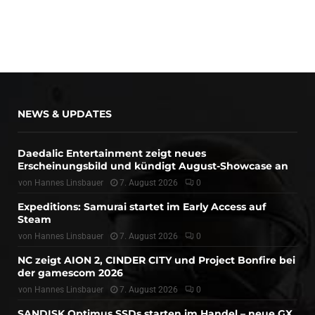
NEWS & UPDATES
Daedalic Entertainment zeigt neues
Erscheinungsbild und kündigt August-Showcase an
von
Hannes Linsbauer
7. August 2026
0
Expeditions: Samurai startet im Early Access auf
Steam
von
Hannes Linsbauer
7. August 2026
0
NC zeigt AION 2, CINDER CITY und Project Bonfire bei
der gamescom 2026
von
Hannes Linsbauer
7. August 2026
0
SANDISK Optimus SSDs starten im Handel – neue GX