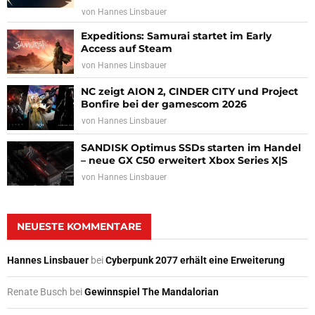
von
Hannes Linsbauer
Expeditions: Samurai startet im Early
Access auf Steam
von
Hannes Linsbauer
NC zeigt AION 2, CINDER CITY und Project
Bonfire bei der gamescom 2026
von
Hannes Linsbauer
SANDISK Optimus SSDs starten im Handel
– neue GX C50 erweitert Xbox Series X|S
von
Hannes Linsbauer
NEUESTE KOMMENTARE
Hannes Linsbauer
bei
Cyberpunk 2077 erhält eine Erweiterung
Renate Busch
bei
Gewinnspiel The Mandalorian