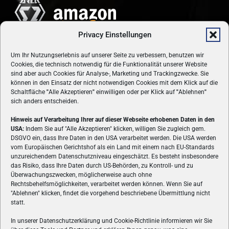
Privacy Einstellungen
Um Ihr Nutzungserlebnis auf unserer Seite zu verbessern, benutzen wir
Cookies, die technisch notwendig für die Funktionalität unserer Website
sind aber auch Cookies für Analyse-, Marketing und Trackingzwecke. Sie
können in den Einsatz der nicht notwendigen Cookies mit dem Klick auf die
Schaltfläche
"
Alle Akzeptieren
"
einwilligen oder per Klick auf
"
Ablehnen
"
sich anders entscheiden.
Hinweis auf Verarbeitung Ihrer auf dieser Webseite erhobenen Daten in den
USA:
Indem Sie auf "Alle Akzeptieren" klicken, willigen Sie zugleich gem.
ÜBER UNS
DSGVO ein, dass Ihre Daten in den USA verarbeitet werden. Die USA werden
vom Europäischen Gerichtshof als ein Land mit einem nach EU-Standards
VON GAMERN, FÜR GAMER! Gamers.at ist das älteste Online-
unzureichendem Datenschutzniveau eingeschätzt. Es besteht insbesondere
Spielemagazin Österreichs und bringt täglich aktuelle News,
das Risiko, dass Ihre Daten durch US-Behörden, zu Kontroll- und zu
Reviews und Videos zu PC- und Konsolenspielen, Gaming-
Überwachungszwecken, möglicherweise auch ohne
Rechtsbehelfsmöglichkeiten, verarbeitet werden können. Wenn Sie auf
Hardware und aus der Welt des e-Sport's.
"Ablehnen" klicken, findet die vorgehend beschriebene Übermittlung nicht
statt.
Schreib uns:
redaktion@gamers.at
In unserer Datenschutzerklärung und Cookie-Richtlinie informieren wir Sie