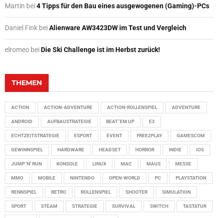
Martin
bei
4 Tipps für den Bau eines ausgewogenen (Gaming)-PCs
Daniel Fink
bei
Alienware AW3423DW im Test und Vergleich
elromeo
bei
Die Ski Challenge ist im Herbst zurück!
THEMEN
ACTION
ACTION-ADVENTURE
ACTION-ROLLENSPIEL
ADVENTURE
ANDROID
AUFBAUSTRATEGIE
BEAT 'EM UP
E3
ECHTZEITSTRATEGIE
ESPORT
EVENT
FREE2PLAY
GAMESCOM
GEWINNSPIEL
HARDWARE
HEADSET
HORROR
INDIE
IOS
JUMP 'N' RUN
KONSOLE
LINUX
MAC
MAUS
MESSE
MMO
MOBILE
NINTENDO
OPEN-WORLD
PC
PLAYSTATION
RENNSPIEL
RETRO
ROLLENSPIEL
SHOOTER
SIMULATION
SPORT
STEAM
STRATEGIE
SURVIVAL
SWITCH
TASTATUR