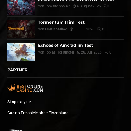
von
Tom Steinbauer
4. August 2026
0
Tormentum II im Test
von
Martin Steiner
30. Juli 2026
0
Echoes of Aincrad im Test
von
Tobias Hörstlhofer
28. Juli 2026
0
PARTNER
Simplekey.de
Casino Freispiele ohne Einzahlung