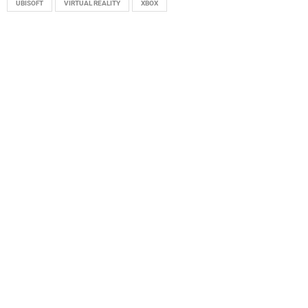
UBISOFT
VIRTUAL REALITY
XBOX