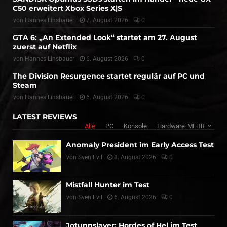
C50 erweitert Xbox Series X|S
von
Hannes Linsbauer
7. August 2026
0
GTA 6: „An Extended Look“ startet am 27. August
zuerst auf Netflix
von
Hannes Linsbauer
6. August 2026
0
The Division Resurgence startet regulär auf PC und
Steam
von
Hannes Linsbauer
6. August 2026
0
LATEST REVIEWS
Alle
PC
Konsole
Hardware
MEHR
Anomaly President im Early Access Test
von
Sven Evil
8. August 2026
0
Mistfall Hunter im Test
von
Sven Evil
6. August 2026
0
Jotunnslayer: Hordes of Hel im Test