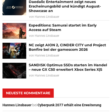
Daedalic Entertainment zeigt neues
Erscheinungsbild und kündigt August-
Showcase an
von
Hannes Linsbauer
Expeditions: Samurai startet im Early
Access auf Steam
von
Hannes Linsbauer
NC zeigt AION 2, CINDER CITY und Project
Bonfire bei der gamescom 2026
von
Hannes Linsbauer
SANDISK Optimus SSDs starten im Handel
– neue GX C50 erweitert Xbox Series X|S
von
Hannes Linsbauer
NEUESTE KOMMENTARE
Hannes Linsbauer
bei
Cyberpunk 2077 erhält eine Erweiterung