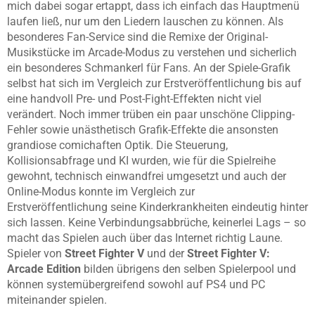
mich dabei sogar ertappt, dass ich einfach das Hauptmenü
laufen ließ, nur um den Liedern lauschen zu können. Als
besonderes Fan-Service sind die Remixe der Original-
Musikstücke im Arcade-Modus zu verstehen und sicherlich
ein besonderes Schmankerl für Fans. An der Spiele-Grafik
selbst hat sich im Vergleich zur Erstveröffentlichung bis auf
eine handvoll Pre- und Post-Fight-Effekten nicht viel
verändert. Noch immer trüben ein paar unschöne Clipping-
Fehler sowie unästhetisch Grafik-Effekte die ansonsten
grandiose comichaften Optik. Die Steuerung,
Kollisionsabfrage und KI wurden, wie für die Spielreihe
gewohnt, technisch einwandfrei umgesetzt und auch der
Online-Modus konnte im Vergleich zur
Erstveröffentlichung seine Kinderkrankheiten eindeutig hinter
sich lassen. Keine Verbindungsabbrüche, keinerlei Lags – so
macht das Spielen auch über das Internet richtig Laune.
Spieler von
Street Fighter V
und der
Street Fighter V:
Arcade Edition
bilden übrigens den selben Spielerpool und
können systemübergreifend sowohl auf PS4 und PC
miteinander spielen.