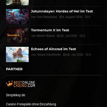
Jotunnslayer: Hordes of Hel im Test
von
Tom Steinbauer
4. August 2026
0
Tormentum II im Test
von
Martin Steiner
30. Juli 2026
0
Echoes of Aincrad im Test
von
Tobias Hörstlhofer
28. Juli 2026
0
PARTNER
Simplekey.de
Casino Freispiele ohne Einzahlung