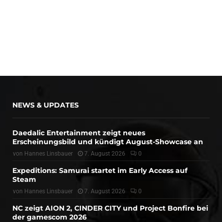
NEWS & UPDATES
Daedalic Entertainment zeigt neues
Erscheinungsbild und kündigt August-Showcase an
von
Hannes Linsbauer
7. August 2026
0
Expeditions: Samurai startet im Early Access auf
Steam
von
Hannes Linsbauer
7. August 2026
0
NC zeigt AION 2, CINDER CITY und Project Bonfire bei
der gamescom 2026