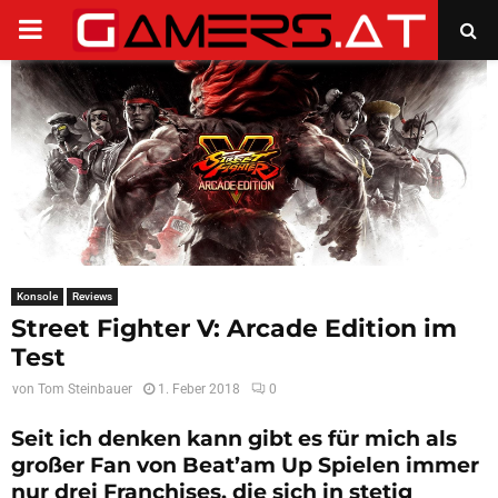
PRIMARY
MENU
Konsole
Reviews
Street Fighter V: Arcade Edition im
Test
von
Tom Steinbauer
1. Feber 2018
0
Seit ich denken kann gibt es für mich als
großer Fan von Beat’am Up Spielen immer
nur drei Franchises, die sich in stetig