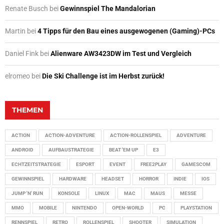
Renate Busch
bei
Gewinnspiel The Mandalorian
Martin
bei
4 Tipps für den Bau eines ausgewogenen (Gaming)-PCs
Daniel Fink
bei
Alienware AW3423DW im Test und Vergleich
elromeo
bei
Die Ski Challenge ist im Herbst zurück!
THEMEN
ACTION
ACTION-ADVENTURE
ACTION-ROLLENSPIEL
ADVENTURE
ANDROID
AUFBAUSTRATEGIE
BEAT 'EM UP
E3
ECHTZEITSTRATEGIE
ESPORT
EVENT
FREE2PLAY
GAMESCOM
GEWINNSPIEL
HARDWARE
HEADSET
HORROR
INDIE
IOS
JUMP 'N' RUN
KONSOLE
LINUX
MAC
MAUS
MESSE
MMO
MOBILE
NINTENDO
OPEN-WORLD
PC
PLAYSTATION
RENNSPIEL
RETRO
ROLLENSPIEL
SHOOTER
SIMULATION