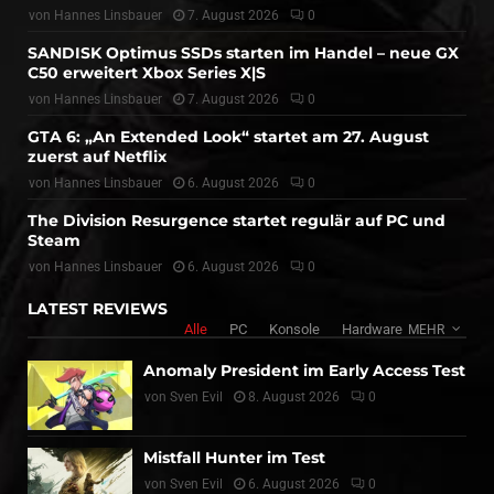
von
Hannes Linsbauer
7. August 2026
0
SANDISK Optimus SSDs starten im Handel – neue GX
C50 erweitert Xbox Series X|S
von
Hannes Linsbauer
7. August 2026
0
GTA 6: „An Extended Look“ startet am 27. August
zuerst auf Netflix
von
Hannes Linsbauer
6. August 2026
0
The Division Resurgence startet regulär auf PC und
Steam
von
Hannes Linsbauer
6. August 2026
0
LATEST REVIEWS
Alle
PC
Konsole
Hardware
MEHR
Anomaly President im Early Access Test
von
Sven Evil
8. August 2026
0
Mistfall Hunter im Test
von
Sven Evil
6. August 2026
0