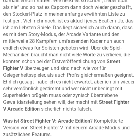
damals erhofft hatten. Wie heißt es so schön „Lieber spät
als nie“ und so hat es Capcom dann doch wieder geschafft,
den Stockerl-Platz in meiner anfangs erwähnten Liste zu
festigen. Viel mehr noch, ist es aktuell jenes Beat’em Up, das
ich am liebsten Spiele. Das liegt sicherlich auch daran, dass
es mit dem Story-Modus, der Arcade Variante und den
mittlerweile 28 Kämpfern umfassenden Kader nun auch
endlich etwas für Solisten geboten wird. Über die Spiel-
Mechaniken braucht man nicht viele Worte zu verlieren, die
konnten schon bei der Erstveröffentlichung von
Street
Fighter V
überzeugen und sind nach wie vor für
Gelegenheitsspieler, als auch Profis gleichermaßen geeignet.
Ehrlich gesagt habe ich es nicht erwartet, aber ich bin wieder
sehr versöhnlich gestimmt und wer nicht unbedingt mit
Superhelden prügeln muss oder zynisch übertriebene
Gewaltdarstellung sehen will, der macht mit
Street Fighter
V
Arcade Edition
sicherlich nichts falsch.
Was ist Street Fighter V:
Arcade Edition
? Komplettierte
Version von Street Fighter V mit neuem Arcade-Modus und
zusätzlichen Features.