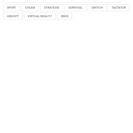
SPORT
STEAM
STRATEGIE
SURVIVAL
SWITCH
TASTATUR
UBISOFT
VIRTUAL REALITY
XBOX