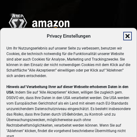
Privacy Einstellungen
Um Ihr Nutzungserlebnis auf unserer Seite zu verbessern, benutzen wir
Cookies, die technisch notwendig für die Funktionalität unserer Website
sind aber auch Cookies für Analyse-, Marketing und Trackingzwecke. Sie
können in den Einsatz der nicht notwendigen Cookies mit dem Klick auf die
Schaltfläche
"
Alle Akzeptieren
"
einwilligen oder per Klick auf
"
Ablehnen
"
sich anders entscheiden.
Hinweis auf Verarbeitung Ihrer auf dieser Webseite erhobenen Daten in den
USA:
Indem Sie auf "Alle Akzeptieren" klicken, willigen Sie zugleich gem.
ÜBER UNS
DSGVO ein, dass Ihre Daten in den USA verarbeitet werden. Die USA werden
vom Europäischen Gerichtshof als ein Land mit einem nach EU-Standards
VON GAMERN, FÜR GAMER! Gamers.at ist das älteste Online-
unzureichendem Datenschutzniveau eingeschätzt. Es besteht insbesondere
Spielemagazin Österreichs und bringt täglich aktuelle News,
das Risiko, dass Ihre Daten durch US-Behörden, zu Kontroll- und zu
Reviews und Videos zu PC- und Konsolenspielen, Gaming-
Überwachungszwecken, möglicherweise auch ohne
Rechtsbehelfsmöglichkeiten, verarbeitet werden können. Wenn Sie auf
Hardware und aus der Welt des e-Sport's.
"Ablehnen" klicken, findet die vorgehend beschriebene Übermittlung nicht
statt.
Schreib uns:
redaktion@gamers.at