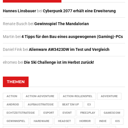
Hannes Linsbauer
bei
Cyberpunk 2077 erhält eine Erweiterung
Renate Busch
bei
Gewinnspiel The Mandalorian
Martin
bei
4 Tipps für den Bau eines ausgewogenen (Gaming)-PCs
Daniel Fink
bei
Alienware AW3423DW im Test und Vergleich
elromeo
bei
Die Ski Challenge ist im Herbst zurück!
THEMEN
ACTION
ACTION-ADVENTURE
ACTION-ROLLENSPIEL
ADVENTURE
ANDROID
AUFBAUSTRATEGIE
BEAT 'EM UP
E3
ECHTZEITSTRATEGIE
ESPORT
EVENT
FREE2PLAY
GAMESCOM
GEWINNSPIEL
HARDWARE
HEADSET
HORROR
INDIE
IOS