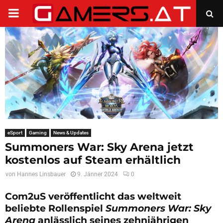
PRIMARY
MENU
eSport
Gaming
News & Updates
Summoners War: Sky Arena jetzt
kostenlos auf Steam erhältlich
von
Hannes Linsbauer
9. Jänner 2024
0
Com2uS veröffentlicht das weltweit
beliebte Rollenspiel
Summoners War: Sky
Arena
anlässlich seines zehnjährigen