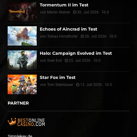
Tormentum II im Test
von
Martin Steiner
30. Juli 2026
0
Echoes of Aincrad im Test
von
Tobias Hörstlhofer
28. Juli 2026
0
Halo: Campaign Evolved im Test
von
Sven Evil
25. Juli 2026
0
Star Fox im Test
von
Tom Steinbauer
13. Juli 2026
0
PARTNER
Simplekey.de