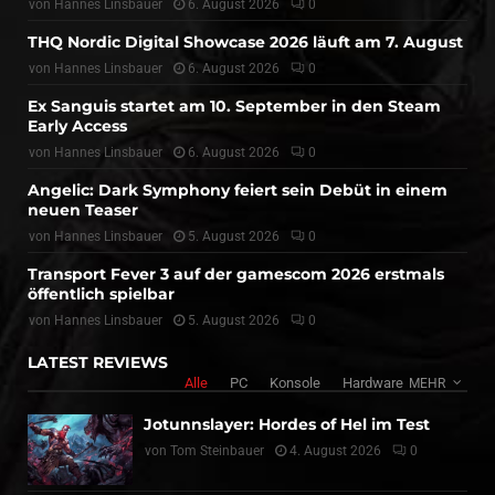
von
Hannes Linsbauer
6. August 2026
0
THQ Nordic Digital Showcase 2026 läuft am 7. August
von
Hannes Linsbauer
6. August 2026
0
Ex Sanguis startet am 10. September in den Steam
Early Access
von
Hannes Linsbauer
6. August 2026
0
Angelic: Dark Symphony feiert sein Debüt in einem
neuen Teaser
von
Hannes Linsbauer
5. August 2026
0
Transport Fever 3 auf der gamescom 2026 erstmals
öffentlich spielbar
von
Hannes Linsbauer
5. August 2026
0
LATEST REVIEWS
Alle
PC
Konsole
Hardware
MEHR
Jotunnslayer: Hordes of Hel im Test
von
Tom Steinbauer
4. August 2026
0