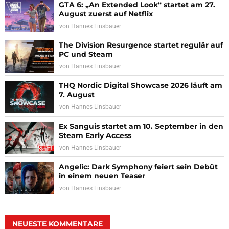
GTA 6: „An Extended Look“ startet am 27.
August zuerst auf Netflix
von
Hannes Linsbauer
The Division Resurgence startet regulär auf
PC und Steam
von
Hannes Linsbauer
THQ Nordic Digital Showcase 2026 läuft am
7. August
von
Hannes Linsbauer
Ex Sanguis startet am 10. September in den
Steam Early Access
von
Hannes Linsbauer
Angelic: Dark Symphony feiert sein Debüt
in einem neuen Teaser
von
Hannes Linsbauer
NEUESTE KOMMENTARE