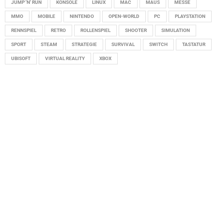
JUMP 'N' RUN
KONSOLE
LINUX
MAC
MAUS
MESSE
MMO
MOBILE
NINTENDO
OPEN-WORLD
PC
PLAYSTATION
RENNSPIEL
RETRO
ROLLENSPIEL
SHOOTER
SIMULATION
SPORT
STEAM
STRATEGIE
SURVIVAL
SWITCH
TASTATUR
UBISOFT
VIRTUAL REALITY
XBOX