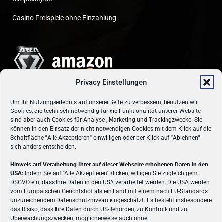
Casino Freispiele ohne Einzahlung
Privacy Einstellungen
Um Ihr Nutzungserlebnis auf unserer Seite zu verbessern, benutzen wir
Cookies, die technisch notwendig für die Funktionalität unserer Website
sind aber auch Cookies für Analyse-, Marketing und Trackingzwecke. Sie
können in den Einsatz der nicht notwendigen Cookies mit dem Klick auf die
Schaltfläche
"
Alle Akzeptieren
"
einwilligen oder per Klick auf
"
Ablehnen
"
sich anders entscheiden.
Hinweis auf Verarbeitung Ihrer auf dieser Webseite erhobenen Daten in den
USA:
Indem Sie auf "Alle Akzeptieren" klicken, willigen Sie zugleich gem.
ÜBER UNS
DSGVO ein, dass Ihre Daten in den USA verarbeitet werden. Die USA werden
vom Europäischen Gerichtshof als ein Land mit einem nach EU-Standards
VON GAMERN, FÜR GAMER! Gamers.at ist das älteste Online-
unzureichendem Datenschutzniveau eingeschätzt. Es besteht insbesondere
Spielemagazin Österreichs und bringt täglich aktuelle News,
das Risiko, dass Ihre Daten durch US-Behörden, zu Kontroll- und zu
Reviews und Videos zu PC- und Konsolenspielen, Gaming-
Überwachungszwecken, möglicherweise auch ohne