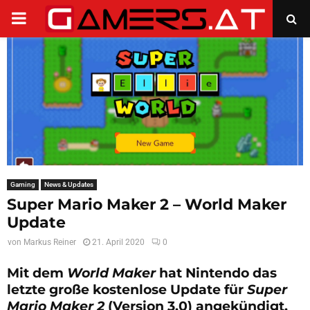
PRIMARY
MENU
Gaming
News & Updates
Super Mario Maker 2 – World Maker
Update
von
Markus Reiner
21. April 2020
0
Mit dem
World Maker
hat Nintendo das
letzte große kostenlose Update für
Super
Mario Maker 2
(Version 3.0) angekündigt.