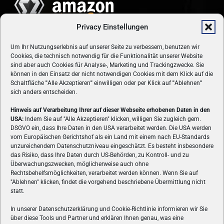
Privacy Einstellungen
Um Ihr Nutzungserlebnis auf unserer Seite zu verbessern, benutzen wir
Cookies, die technisch notwendig für die Funktionalität unserer Website
sind aber auch Cookies für Analyse-, Marketing und Trackingzwecke. Sie
können in den Einsatz der nicht notwendigen Cookies mit dem Klick auf die
Schaltfläche
"
Alle Akzeptieren
"
einwilligen oder per Klick auf
"
Ablehnen
"
sich anders entscheiden.
Hinweis auf Verarbeitung Ihrer auf dieser Webseite erhobenen Daten in den
USA:
Indem Sie auf "Alle Akzeptieren" klicken, willigen Sie zugleich gem.
ÜBER UNS
DSGVO ein, dass Ihre Daten in den USA verarbeitet werden. Die USA werden
vom Europäischen Gerichtshof als ein Land mit einem nach EU-Standards
VON GAMERN, FÜR GAMER! Gamers.at ist das älteste Online-
unzureichendem Datenschutzniveau eingeschätzt. Es besteht insbesondere
Spielemagazin Österreichs und bringt täglich aktuelle News,
das Risiko, dass Ihre Daten durch US-Behörden, zu Kontroll- und zu
Reviews und Videos zu PC- und Konsolenspielen, Gaming-
Überwachungszwecken, möglicherweise auch ohne
Rechtsbehelfsmöglichkeiten, verarbeitet werden können. Wenn Sie auf
Hardware und aus der Welt des e-Sport's.
"Ablehnen" klicken, findet die vorgehend beschriebene Übermittlung nicht
statt.
Schreib uns:
redaktion@gamers.at
In unserer Datenschutzerklärung und Cookie-Richtlinie informieren wir Sie
über diese Tools und Partner und erklären Ihnen genau, was eine
FOLGE UNS