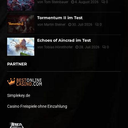
von
Tom Steinbauer
4. August 2026
0
Tormentum II im Test
von
Martin Steiner
30. Juli 2026
0
Echoes of Aincrad im Test
von
Tobias Hörstlhofer
28. Juli 2026
0
PARTNER
Simplekey.de
Casino Freispiele ohne Einzahlung