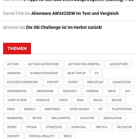
Daniel Fink
bei
Alienware AW3423DW im Test und Vergleich
elromeo
bei
Die Ski Challenge ist im Herbst zurück!
THEMEN
ACTION
ACTION-ADVENTURE
ACTION-ROLLENSPIEL
ADVENTURE
ANDROID
AUFBAUSTRATEGIE
BEAT 'EM UP
E3
ECHTZEITSTRATEGIE
ESPORT
EVENT
FREE2PLAY
GAMESCOM
GEWINNSPIEL
HARDWARE
HEADSET
HORROR
INDIE
IOS
JUMP 'N' RUN
KONSOLE
LINUX
MAC
MAUS
MESSE
MMO
MOBILE
NINTENDO
OPEN-WORLD
PC
PLAYSTATION
RENNSPIEL
RETRO
ROLLENSPIEL
SHOOTER
SIMULATION
SPORT
STEAM
STRATEGIE
SURVIVAL
SWITCH
TASTATUR
UBISOFT
VIRTUAL REALITY
XBOX