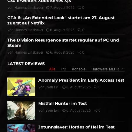
C50 erweitert Xbox Series X|S
von
Hannes Linsbauer
7. August 2026
0
GTA 6: „An Extended Look“ startet am 27. August
zuerst auf Netflix
von
Hannes Linsbauer
6. August 2026
0
The Division Resurgence startet regulär auf PC und
Steam
von
Hannes Linsbauer
6. August 2026
0
LATEST REVIEWS
Alle
PC
Konsole
Hardware
MEHR
Anomaly President im Early Access Test
von
Sven Evil
8. August 2026
0
Mistfall Hunter im Test
von
Sven Evil
6. August 2026
0
Jotunnslayer: Hordes of Hel im Test