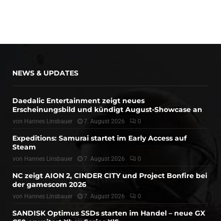
NEWS & UPDATES
Daedalic Entertainment zeigt neues
Erscheinungsbild und kündigt August-Showcase an
von
Hannes Linsbauer
7. August 2026
0
Expeditions: Samurai startet im Early Access auf
Steam
von
Hannes Linsbauer
7. August 2026
0
NC zeigt AION 2, CINDER CITY und Project Bonfire bei
der gamescom 2026
von
Hannes Linsbauer
7. August 2026
0
SANDISK Optimus SSDs starten im Handel – neue GX