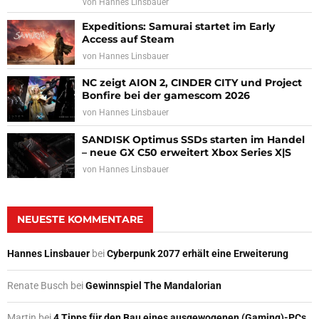
von
Hannes Linsbauer
Expeditions: Samurai startet im Early
Access auf Steam
von
Hannes Linsbauer
NC zeigt AION 2, CINDER CITY und Project
Bonfire bei der gamescom 2026
von
Hannes Linsbauer
SANDISK Optimus SSDs starten im Handel
– neue GX C50 erweitert Xbox Series X|S
von
Hannes Linsbauer
NEUESTE KOMMENTARE
Hannes Linsbauer
bei
Cyberpunk 2077 erhält eine Erweiterung
Renate Busch
bei
Gewinnspiel The Mandalorian
Martin
bei
4 Tipps für den Bau eines ausgewogenen (Gaming)-PCs