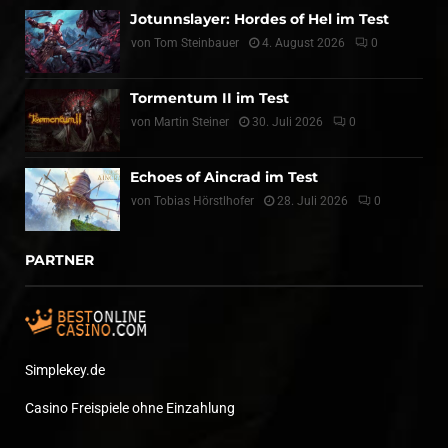
Jotunnslayer: Hordes of Hel im Test
von
Tom Steinbauer
4. August 2026
0
Tormentum II im Test
von
Martin Steiner
30. Juli 2026
0
Echoes of Aincrad im Test
von
Tobias Hörstlhofer
28. Juli 2026
0
PARTNER
Simplekey.de
Casino Freispiele ohne Einzahlung