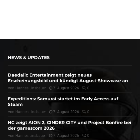
NEWS & UPDATES
Daedalic Entertainment zeigt neues
Erscheinungsbild und kündigt August-Showcase an
von
Hannes Linsbauer
7. August 2026
0
Expeditions: Samurai startet im Early Access auf
Steam
von
Hannes Linsbauer
7. August 2026
0
NC zeigt AION 2, CINDER CITY und Project Bonfire bei
der gamescom 2026
von
Hannes Linsbauer
7. August 2026
0