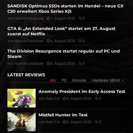
SANDISK Optimus SSDs starten im Handel – neue GX
C50 erweitert Xbox Series X|S
von
Hannes Linsbauer
7. August 2026
0
GTA 6: „An Extended Look“ startet am 27. August
zuerst auf Netflix
von
Hannes Linsbauer
6. August 2026
0
The Division Resurgence startet regulär auf PC und
Steam
von
Hannes Linsbauer
6. August 2026
0
LATEST REVIEWS
Alle
PC
Konsole
Hardware
MEHR
Anomaly President im Early Access Test
von
Sven Evil
8. August 2026
0
Mistfall Hunter im Test
von
Sven Evil
6. August 2026
0