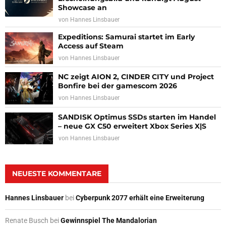
Showcase an
von
Hannes Linsbauer
Expeditions: Samurai startet im Early
Access auf Steam
von
Hannes Linsbauer
NC zeigt AION 2, CINDER CITY und Project
Bonfire bei der gamescom 2026
von
Hannes Linsbauer
SANDISK Optimus SSDs starten im Handel
– neue GX C50 erweitert Xbox Series X|S
von
Hannes Linsbauer
NEUESTE KOMMENTARE
Hannes Linsbauer
bei
Cyberpunk 2077 erhält eine Erweiterung
Renate Busch
bei
Gewinnspiel The Mandalorian