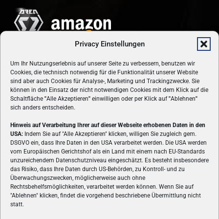
Privacy Einstellungen
Um Ihr Nutzungserlebnis auf unserer Seite zu verbessern, benutzen wir
Cookies, die technisch notwendig für die Funktionalität unserer Website
sind aber auch Cookies für Analyse-, Marketing und Trackingzwecke. Sie
können in den Einsatz der nicht notwendigen Cookies mit dem Klick auf die
Schaltfläche
"
Alle Akzeptieren
"
einwilligen oder per Klick auf
"
Ablehnen
"
sich anders entscheiden.
Hinweis auf Verarbeitung Ihrer auf dieser Webseite erhobenen Daten in den
USA:
Indem Sie auf "Alle Akzeptieren" klicken, willigen Sie zugleich gem.
ÜBER UNS
DSGVO ein, dass Ihre Daten in den USA verarbeitet werden. Die USA werden
vom Europäischen Gerichtshof als ein Land mit einem nach EU-Standards
VON GAMERN, FÜR GAMER! Gamers.at ist das älteste Online-
unzureichendem Datenschutzniveau eingeschätzt. Es besteht insbesondere
Spielemagazin Österreichs und bringt täglich aktuelle News,
das Risiko, dass Ihre Daten durch US-Behörden, zu Kontroll- und zu
Reviews und Videos zu PC- und Konsolenspielen, Gaming-
Überwachungszwecken, möglicherweise auch ohne
Rechtsbehelfsmöglichkeiten, verarbeitet werden können. Wenn Sie auf
Hardware und aus der Welt des e-Sport's.
"Ablehnen" klicken, findet die vorgehend beschriebene Übermittlung nicht
statt.
Schreib uns:
redaktion@gamers.at