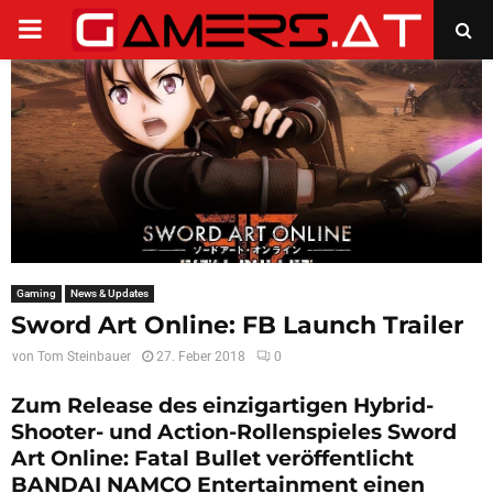
PRIMARY
MENU
Gaming
News & Updates
Sword Art Online: FB Launch Trailer
von
Tom Steinbauer
27. Feber 2018
0
Zum Release des einzigartigen Hybrid-
Shooter- und Action-Rollenspieles Sword
Art Online: Fatal Bullet veröffentlicht
BANDAI NAMCO Entertainment einen