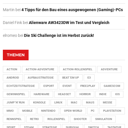
Martin
bei
4 Tipps für den Bau eines ausgewogenen (Gaming)-PCs
Daniel Fink
bei
Alienware AW3423DW im Test und Vergleich
elromeo
bei
Die Ski Challenge ist im Herbst zurück!
THEMEN
ACTION
ACTION-ADVENTURE
ACTION-ROLLENSPIEL
ADVENTURE
ANDROID
AUFBAUSTRATEGIE
BEAT 'EM UP
E3
ECHTZEITSTRATEGIE
ESPORT
EVENT
FREE2PLAY
GAMESCOM
GEWINNSPIEL
HARDWARE
HEADSET
HORROR
INDIE
IOS
JUMP 'N' RUN
KONSOLE
LINUX
MAC
MAUS
MESSE
MMO
MOBILE
NINTENDO
OPEN-WORLD
PC
PLAYSTATION
RENNSPIEL
RETRO
ROLLENSPIEL
SHOOTER
SIMULATION
SPORT
STEAM
STRATEGIE
SURVIVAL
SWITCH
TASTATUR