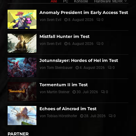
Alle
PC
Konsole
Hardware
MEHR
Anomaly President im Early Access Test
von
Sven Evil
8. August 2026
0
Mistfall Hunter im Test
von
Sven Evil
6. August 2026
0
Jotunnslayer: Hordes of Hel im Test
von
Tom Steinbauer
4. August 2026
0
Tormentum II im Test
von
Martin Steiner
30. Juli 2026
0
Echoes of Aincrad im Test
von
Tobias Hörstlhofer
28. Juli 2026
0
PARTNER