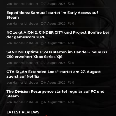
von
Hannes Linsbauer
7. August 2026
0
Expeditions: Samurai startet im Early Access auf
Steam
von
Hannes Linsbauer
7. August 2026
0
NC zeigt AION 2, CINDER CITY und Project Bonfire bei
der gamescom 2026
von
Hannes Linsbauer
7. August 2026
0
SANDISK Optimus SSDs starten im Handel – neue GX
C50 erweitert Xbox Series X|S
von
Hannes Linsbauer
7. August 2026
0
GTA 6: „An Extended Look“ startet am 27. August
zuerst auf Netflix
von
Hannes Linsbauer
6. August 2026
0
The Division Resurgence startet regulär auf PC und
Steam
von
Hannes Linsbauer
6. August 2026
0
LATEST REVIEWS