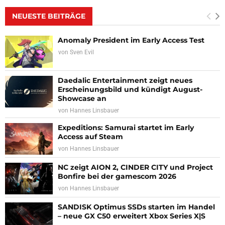
NEUESTE BEITRÄGE
Anomaly President im Early Access Test
von
Sven Evil
Daedalic Entertainment zeigt neues
Erscheinungsbild und kündigt August-
Showcase an
von
Hannes Linsbauer
Expeditions: Samurai startet im Early
Access auf Steam
von
Hannes Linsbauer
NC zeigt AION 2, CINDER CITY und Project
Bonfire bei der gamescom 2026
von
Hannes Linsbauer
SANDISK Optimus SSDs starten im Handel
– neue GX C50 erweitert Xbox Series X|S