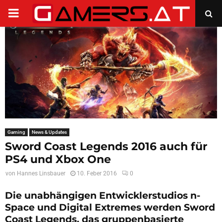
PRIMARY
MENU
Gaming
News & Updates
Sword Coast Legends 2016 auch für
PS4 und Xbox One
von
Hannes Linsbauer
10. Feber 2016
0
Die unabhängigen Entwicklerstudios n-
Space und Digital Extremes werden Sword
Coast Legends, das gruppenbasierte