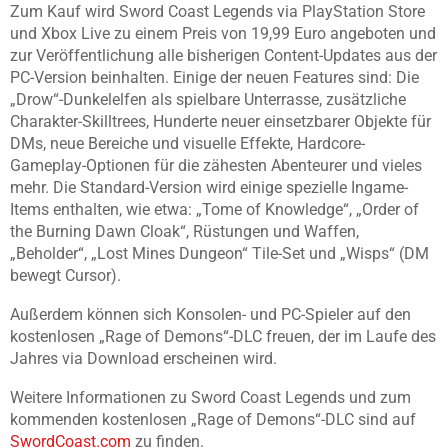
Zum Kauf wird Sword Coast Legends via PlayStation Store
und Xbox Live zu einem Preis von 19,99 Euro angeboten und
zur Veröffentlichung alle bisherigen Content-Updates aus der
PC-Version beinhalten. Einige der neuen Features sind: Die
„Drow“-Dunkelelfen als spielbare Unterrasse, zusätzliche
Charakter-Skilltrees, Hunderte neuer einsetzbarer Objekte für
DMs, neue Bereiche und visuelle Effekte, Hardcore-
Gameplay-Optionen für die zähesten Abenteurer und vieles
mehr. Die Standard-Version wird einige spezielle Ingame-
Items enthalten, wie etwa: „Tome of Knowledge“, „Order of
the Burning Dawn Cloak“, Rüstungen und Waffen,
„Beholder“, „Lost Mines Dungeon“ Tile-Set und „Wisps“ (DM
bewegt Cursor).
Außerdem können sich Konsolen- und PC-Spieler auf den
kostenlosen „Rage of Demons“-DLC freuen, der im Laufe des
Jahres via Download erscheinen wird.
Weitere Informationen zu Sword Coast Legends und zum
kommenden kostenlosen „Rage of Demons“-DLC sind auf
SwordCoast.com
zu finden.