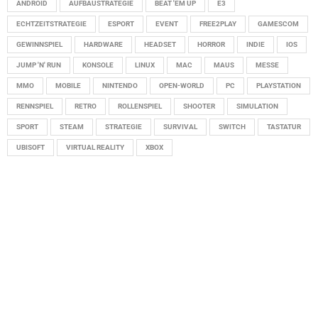
ANDROID
AUFBAUSTRATEGIE
BEAT 'EM UP
E3
ECHTZEITSTRATEGIE
ESPORT
EVENT
FREE2PLAY
GAMESCOM
GEWINNSPIEL
HARDWARE
HEADSET
HORROR
INDIE
IOS
JUMP 'N' RUN
KONSOLE
LINUX
MAC
MAUS
MESSE
MMO
MOBILE
NINTENDO
OPEN-WORLD
PC
PLAYSTATION
RENNSPIEL
RETRO
ROLLENSPIEL
SHOOTER
SIMULATION
SPORT
STEAM
STRATEGIE
SURVIVAL
SWITCH
TASTATUR
UBISOFT
VIRTUAL REALITY
XBOX