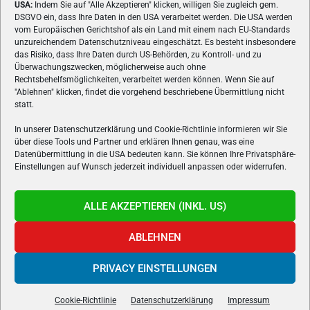
USA:
Indem Sie auf "Alle Akzeptieren" klicken, willigen Sie zugleich gem.
ÜBER UNS
DSGVO ein, dass Ihre Daten in den USA verarbeitet werden. Die USA werden
vom Europäischen Gerichtshof als ein Land mit einem nach EU-Standards
VON GAMERN, FÜR GAMER! Gamers.at ist das älteste Online-
unzureichendem Datenschutzniveau eingeschätzt. Es besteht insbesondere
Spielemagazin Österreichs und bringt täglich aktuelle News,
das Risiko, dass Ihre Daten durch US-Behörden, zu Kontroll- und zu
Reviews und Videos zu PC- und Konsolenspielen, Gaming-
Überwachungszwecken, möglicherweise auch ohne
Hardware und aus der Welt des e-Sport's.
Rechtsbehelfsmöglichkeiten, verarbeitet werden können. Wenn Sie auf
"Ablehnen" klicken, findet die vorgehend beschriebene Übermittlung nicht
Schreib uns:
redaktion@gamers.at
statt.
In unserer Datenschutzerklärung und Cookie-Richtlinie informieren wir Sie
über diese Tools und Partner und erklären Ihnen genau, was eine
FOLGE UNS
Datenübermittlung in die USA bedeuten kann. Sie können Ihre Privatsphäre-
Einstellungen auf Wunsch jederzeit individuell anpassen oder widerrufen.
ALLE AKZEPTIEREN (INKL. US)
ABLEHNEN
PRIVACY EINSTELLUNGEN
Gamers.at v6 © 1999-2024 All Rights Reserved -
Kontakt
|
Impressum
|
Datenschutzerklärung
|
Cookie Richtline
- Developed by
linomedia
Cookie-Richtlinie
Datenschutzerklärung
Impressum
powered by
overclockers.at