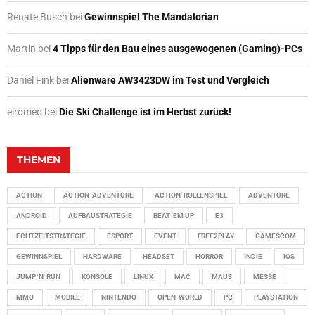
Renate Busch
bei
Gewinnspiel The Mandalorian
Martin
bei
4 Tipps für den Bau eines ausgewogenen (Gaming)-PCs
Daniel Fink
bei
Alienware AW3423DW im Test und Vergleich
elromeo
bei
Die Ski Challenge ist im Herbst zurück!
THEMEN
ACTION
ACTION-ADVENTURE
ACTION-ROLLENSPIEL
ADVENTURE
ANDROID
AUFBAUSTRATEGIE
BEAT 'EM UP
E3
ECHTZEITSTRATEGIE
ESPORT
EVENT
FREE2PLAY
GAMESCOM
GEWINNSPIEL
HARDWARE
HEADSET
HORROR
INDIE
IOS
JUMP 'N' RUN
KONSOLE
LINUX
MAC
MAUS
MESSE
MMO
MOBILE
NINTENDO
OPEN-WORLD
PC
PLAYSTATION