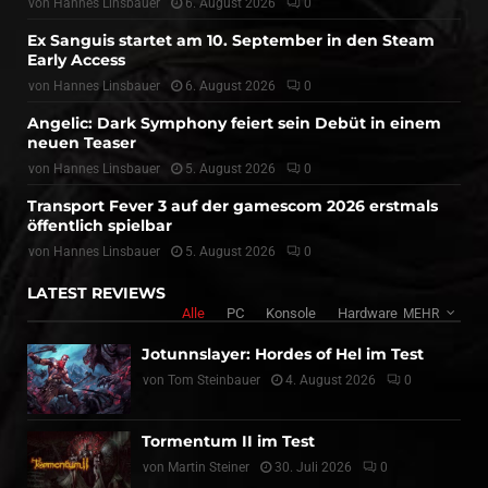
von
Hannes Linsbauer
6. August 2026
0
Ex Sanguis startet am 10. September in den Steam
Early Access
von
Hannes Linsbauer
6. August 2026
0
Angelic: Dark Symphony feiert sein Debüt in einem
neuen Teaser
von
Hannes Linsbauer
5. August 2026
0
Transport Fever 3 auf der gamescom 2026 erstmals
öffentlich spielbar
von
Hannes Linsbauer
5. August 2026
0
LATEST REVIEWS
Alle
PC
Konsole
Hardware
MEHR
Jotunnslayer: Hordes of Hel im Test
von
Tom Steinbauer
4. August 2026
0
Tormentum II im Test
von
Martin Steiner
30. Juli 2026
0