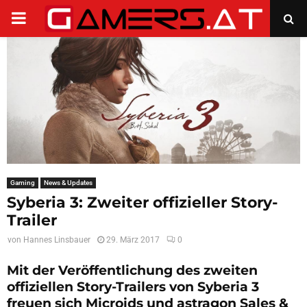
PRIMARY
MENU
Gaming
News & Updates
Syberia 3: Zweiter offizieller Story-
Trailer
von
Hannes Linsbauer
29. März 2017
0
Mit der Veröffentlichung des zweiten
offiziellen Story-Trailers von Syberia 3
freuen sich Microids und astragon Sales &