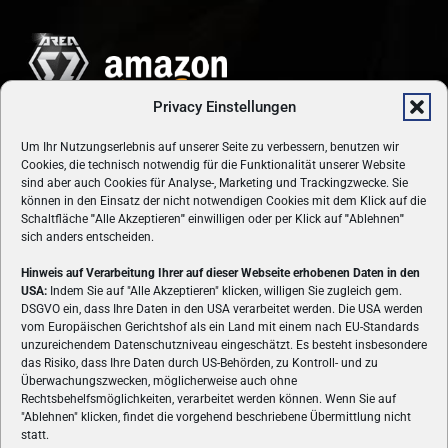
Privacy Einstellungen
Um Ihr Nutzungserlebnis auf unserer Seite zu verbessern, benutzen wir
Cookies, die technisch notwendig für die Funktionalität unserer Website
sind aber auch Cookies für Analyse-, Marketing und Trackingzwecke. Sie
können in den Einsatz der nicht notwendigen Cookies mit dem Klick auf die
Schaltfläche
"
Alle Akzeptieren
"
einwilligen oder per Klick auf
"
Ablehnen
"
sich anders entscheiden.
Hinweis auf Verarbeitung Ihrer auf dieser Webseite erhobenen Daten in den
USA:
Indem Sie auf "Alle Akzeptieren" klicken, willigen Sie zugleich gem.
ÜBER UNS
DSGVO ein, dass Ihre Daten in den USA verarbeitet werden. Die USA werden
vom Europäischen Gerichtshof als ein Land mit einem nach EU-Standards
VON GAMERN, FÜR GAMER! Gamers.at ist das älteste Online-
unzureichendem Datenschutzniveau eingeschätzt. Es besteht insbesondere
Spielemagazin Österreichs und bringt täglich aktuelle News,
das Risiko, dass Ihre Daten durch US-Behörden, zu Kontroll- und zu
Reviews und Videos zu PC- und Konsolenspielen, Gaming-
Überwachungszwecken, möglicherweise auch ohne
Rechtsbehelfsmöglichkeiten, verarbeitet werden können. Wenn Sie auf
Hardware und aus der Welt des e-Sport's.
"Ablehnen" klicken, findet die vorgehend beschriebene Übermittlung nicht
statt.
Schreib uns:
redaktion@gamers.at