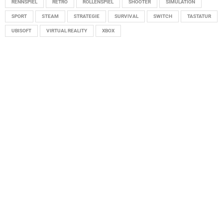
RENNSPIEL
RETRO
ROLLENSPIEL
SHOOTER
SIMULATION
SPORT
STEAM
STRATEGIE
SURVIVAL
SWITCH
TASTATUR
UBISOFT
VIRTUAL REALITY
XBOX