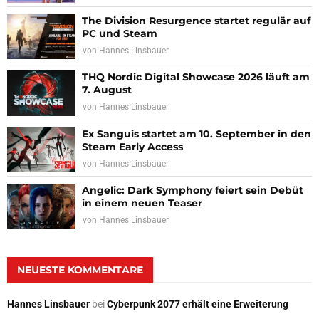
The Division Resurgence startet regulär auf
PC und Steam
von
Hannes Linsbauer
THQ Nordic Digital Showcase 2026 läuft am
7. August
von
Hannes Linsbauer
Ex Sanguis startet am 10. September in den
Steam Early Access
von
Hannes Linsbauer
Angelic: Dark Symphony feiert sein Debüt
in einem neuen Teaser
von
Hannes Linsbauer
NEUESTE KOMMENTARE
Hannes Linsbauer
bei
Cyberpunk 2077 erhält eine Erweiterung