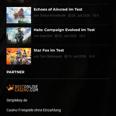
Echoes of Aincrad im Test
von
Tobias Hörstlhofer
28. Juli 2026
0
Halo: Campaign Evolved im Test
von
Sven Evil
25. Juli 2026
0
Star Fox im Test
von
Tom Steinbauer
13. Juli 2026
0
PARTNER
Simplekey.de
Casino Freispiele ohne Einzahlung