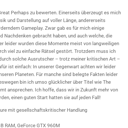
e Great Perhaps zu bewerten. Einerseits überzeugt es mich
k und Darstellung auf voller Länge, andererseits
orderndem Gameplay. Zwar gab es für mich einige
d Nachdenken gebracht haben, und auch welche, die
er leider wurden diese Momente meist von langweiligen
ch viel zu einfache Rätsel gestört. Trotzdem muss ich
urch solche Ausrutscher – trotz meiner kritischen Art –
ür ist einfach: In unserer Gegenwart achten wir leider
seren Planeten. Für manche sind belegte Fakten leider
eswegen bin ich umso glücklicher über Titel wie The
mt ansprechen. Ich hoffe, dass wir in Zukunft mehr von
n, einen guten Start hatten sie auf jeden Fall!
ure mit gesellschaftskritischer Handlung
8GB RAM, GeForce GTX 960M