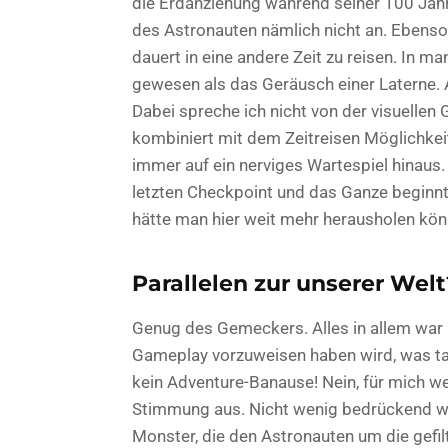
die Erdanziehung während seiner 100 Jahre
des Astronauten nämlich nicht an. Ebenso 
dauert in eine andere Zeit zu reisen. In m
gewesen als das Geräusch einer Laterne. 
Dabei spreche ich nicht von der visuelle
kombiniert mit dem Zeitreisen Möglichkei
immer auf ein nerviges Wartespiel hinaus
letzten Checkpoint und das Ganze beginn
hätte man hier weit mehr herausholen kön
Parallelen zur unserer Welt
Genug des Gemeckers. Alles in allem war n
Gameplay vorzuweisen haben wird, was tat
kein Adventure-Banause! Nein, für mich we
Stimmung aus. Nicht wenig bedrückend wa
Monster, die den Astronauten um die gefi