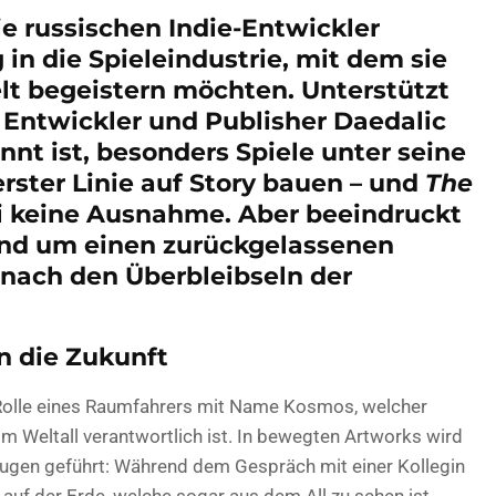
die russischen Indie-Entwickler
 in die Spieleindustrie, mit dem sie
lt begeistern möchten. Unterstützt
Entwickler und Publisher Daedalic
nt ist, besonders Spiele unter seine
erster Linie auf Story bauen – und
The
 keine Ausnahme. Aber beeindruckt
rund um einen zurückgelassenen
 nach den Überbleibseln der
n die Zukunft
 Rolle eines Raumfahrers mit Name Kosmos, welcher
im Weltall verantwortlich ist. In bewegten Artworks wird
ugen geführt: Während dem Gespräch mit einer Kollegin
uf der Erde, welche sogar aus dem All zu sehen ist.