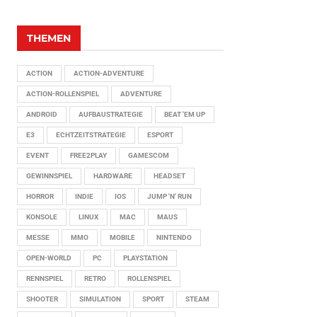
THEMEN
ACTION
ACTION-ADVENTURE
ACTION-ROLLENSPIEL
ADVENTURE
ANDROID
AUFBAUSTRATEGIE
BEAT 'EM UP
E3
ECHTZEITSTRATEGIE
ESPORT
EVENT
FREE2PLAY
GAMESCOM
GEWINNSPIEL
HARDWARE
HEADSET
HORROR
INDIE
IOS
JUMP 'N' RUN
KONSOLE
LINUX
MAC
MAUS
MESSE
MMO
MOBILE
NINTENDO
OPEN-WORLD
PC
PLAYSTATION
RENNSPIEL
RETRO
ROLLENSPIEL
SHOOTER
SIMULATION
SPORT
STEAM