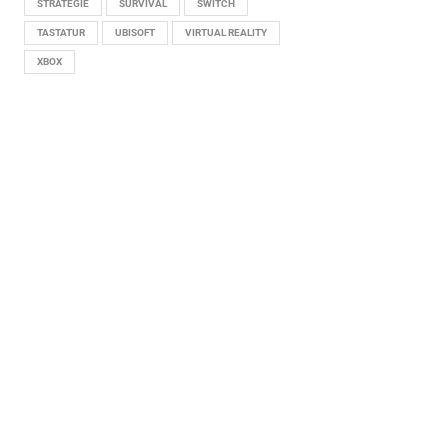
STRATEGIE
SURVIVAL
SWITCH
TASTATUR
UBISOFT
VIRTUAL REALITY
XBOX