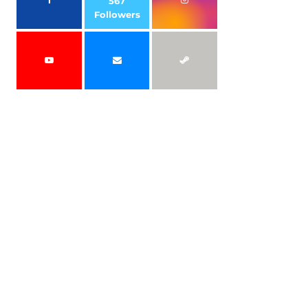
567
Followers