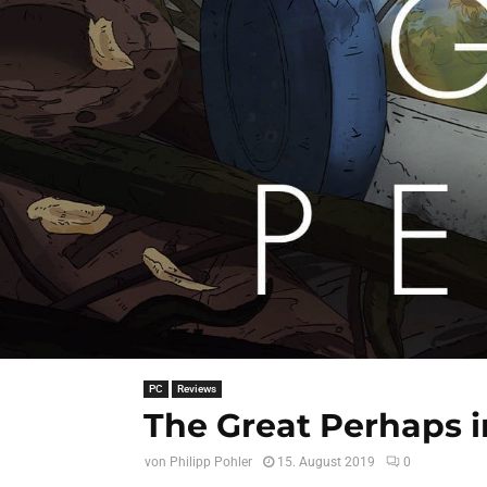
PC
Reviews
The Great Perhaps i
von
Philipp Pohler
15. August 2019
0