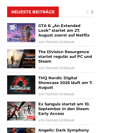
NEUESTE BEITRÄGE
GTA 6: „An Extended
Look“ startet am 27.
August zuerst auf Netflix
von
Hannes Linsbauer
The Division Resurgence
startet regulär auf PC und
Steam
von
Hannes Linsbauer
THQ Nordic Digital
Showcase 2026 läuft am 7.
August
von
Hannes Linsbauer
Ex Sanguis startet am 10.
September in den Steam
Early Access
von
Hannes Linsbauer
Angelic: Dark Symphony