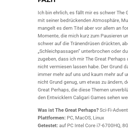
Ich bin ehrlich, es fällt mir es schwer Th
mit seiner bedrückenden Atmosphäre, Musi
mangelt es dem Titel aber vor allem an f
Momente, die mich kurz zum Pausieren un
schwer auf die Tränendrüsen drückten, ab
„Schleichpassagen“ unterbrochen oder dur
zugeben, dass ich mir The Great Perhaps d
nicht vermiesen lassen habe. Der Grund daf
immer mehr auf uns und kaum mehr auf un
nicht Grund genug, um etwas zu ändern, d
Great Perhaps, die diese Themen unverblü
den Entwicklern Caligari Games sehen werde
Was ist The Great Perhaps?
Sci-Fi-Advent
Plattformen:
PC, MacOS, Linux
Getestet:
auf PC Intel Core i7-6700HQ, 