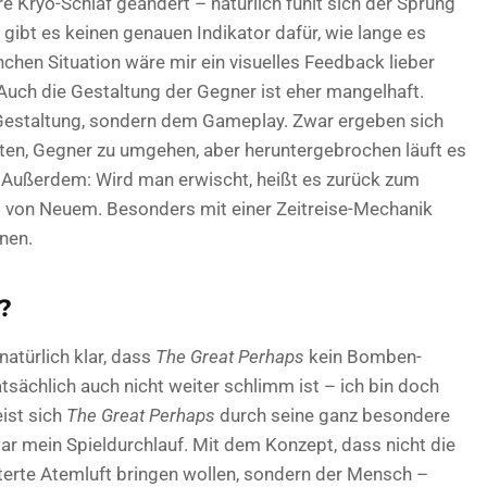
 Kryo-Schlaf geändert – natürlich fühlt sich der Sprung
gibt es keinen genauen Indikator dafür, wie lange es
anchen Situation wäre mir ein visuelles Feedback lieber
Auch die Gestaltung der Gegner ist eher mangelhaft.
n Gestaltung, sondern dem Gameplay. Zwar ergeben sich
ten, Gegner zu umgehen, aber heruntergebrochen läuft es
. Außerdem: Wird man erwischt, heißt es zurück zum
t von Neuem. Besonders mit einer Zeitreise-Mechanik
nen.
?
atürlich klar, dass
The Great Perhaps
kein Bomben-
sächlich auch nicht weiter schlimm ist – ich bin doch
ist sich
The Great Perhaps
durch seine ganz besondere
r mein Spieldurchlauf. Mit dem Konzept, dass nicht die
lterte Atemluft bringen wollen, sondern der Mensch –