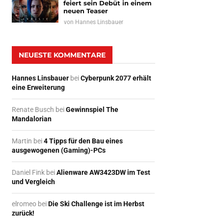
feiert sein Debüt in einem
neuen Teaser
von
Hannes Linsbauer
NEUESTE KOMMENTARE
Hannes Linsbauer
bei
Cyberpunk 2077 erhält
eine Erweiterung
Renate Busch
bei
Gewinnspiel The
Mandalorian
Martin
bei
4 Tipps für den Bau eines
ausgewogenen (Gaming)-PCs
Daniel Fink
bei
Alienware AW3423DW im Test
und Vergleich
elromeo
bei
Die Ski Challenge ist im Herbst
zurück!