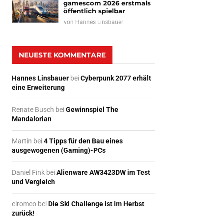
gamescom 2026 erstmals
öffentlich spielbar
von
Hannes Linsbauer
NEUESTE KOMMENTARE
Hannes Linsbauer
bei
Cyberpunk 2077 erhält
eine Erweiterung
Renate Busch
bei
Gewinnspiel The
Mandalorian
Martin
bei
4 Tipps für den Bau eines
ausgewogenen (Gaming)-PCs
Daniel Fink
bei
Alienware AW3423DW im Test
und Vergleich
elromeo
bei
Die Ski Challenge ist im Herbst
zurück!