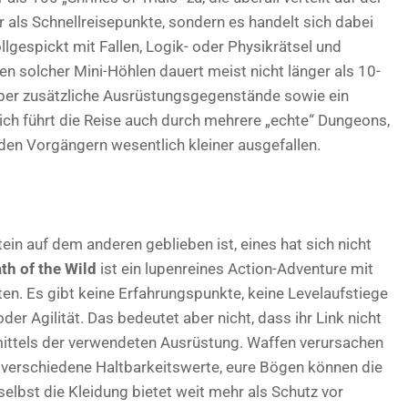
ur als Schnellreisepunkte, sondern es handelt sich dabei
lgespickt mit Fallen,
Logik- oder Physikrätsel und
en solcher Mini-Höhlen dauert meist nicht länger als 10-
aber zusätzliche Ausrüstungsgegenstände sowie ein
ich führt die Reise auch durch mehrere „echte“ Dungeons,
 den Vorgängern wesentlich kleiner ausgefallen.
n auf dem anderen geblieben ist, eines hat sich nicht
th of the Wild
ist ein lupenreines Action-Adventure mit
en. Es gibt keine Erfahrungspunkte, keine Levelaufstiege
der Agilität. Das bedeutet aber nicht, dass ihr Link nicht
 mittels der verwendeten Ausrüstung. Waffen verursachen
n verschiedene Haltbarkeitswerte, eure Bögen können die
selbst die Kleidung bietet weit mehr als Schutz vor