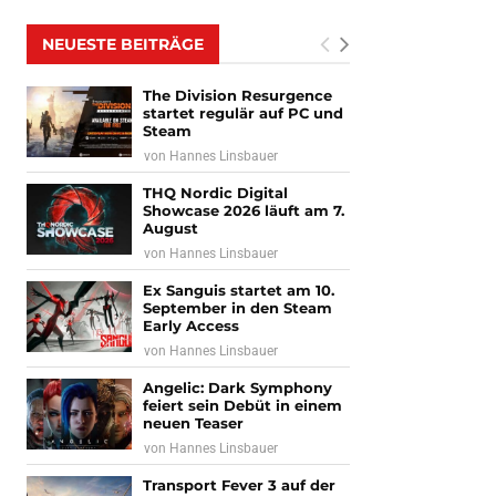
NEUESTE BEITRÄGE
The Division Resurgence
startet regulär auf PC und
Steam
von
Hannes Linsbauer
THQ Nordic Digital
Showcase 2026 läuft am 7.
August
von
Hannes Linsbauer
Ex Sanguis startet am 10.
September in den Steam
Early Access
von
Hannes Linsbauer
Angelic: Dark Symphony
feiert sein Debüt in einem
neuen Teaser
von
Hannes Linsbauer
Transport Fever 3 auf der