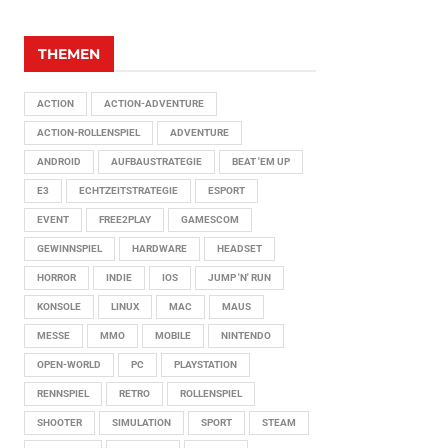
THEMEN
ACTION
ACTION-ADVENTURE
ACTION-ROLLENSPIEL
ADVENTURE
ANDROID
AUFBAUSTRATEGIE
BEAT 'EM UP
E3
ECHTZEITSTRATEGIE
ESPORT
EVENT
FREE2PLAY
GAMESCOM
GEWINNSPIEL
HARDWARE
HEADSET
HORROR
INDIE
IOS
JUMP 'N' RUN
KONSOLE
LINUX
MAC
MAUS
MESSE
MMO
MOBILE
NINTENDO
OPEN-WORLD
PC
PLAYSTATION
RENNSPIEL
RETRO
ROLLENSPIEL
SHOOTER
SIMULATION
SPORT
STEAM