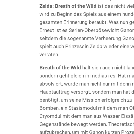
Zelda: Breath of the Wild
ist das nicht vie
wird zu Beginn des Spiels aus einem hund
gesamten Erinnerung beraubt. Was nun gena
Erneut ist es Serien-Oberbösewicht Ganon 
seitdem die sogenannte Verheerung Ganon 
spielt auch Prinzessin Zelda wieder eine w
verraten.
Breath of the Wild
hält sich auch nicht l
sondern
geht gleich in medias res: Hat m
absolviert, wurde man nicht nur mit denn
Hauptauftrag versorgt, sondern man hat da
benötigt, um seine Mission erfolgreich z
Bomben, ein Stasismodul mit dem man Obje
Cryomdul mit dem man aus Wasser Eissäu
Gegenstände bewegt werden. Theoretisch i
aufzubrechen, um mit Ganon kurzen Proz