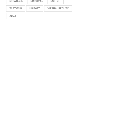
STRATEGIE
SURVIVAL
SWITCH
TASTATUR
UBISOFT
VIRTUAL REALITY
XBOX