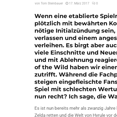
von
Tom Steinbauer
17. März 2017
0
Wenn eine etablierte Spiel
plötzlich mit bewährten Ko
nötige Initialzündung sein
verlassen und einem ange
verleihen. Es birgt aber au
viele Einschnitte und Neu
und mit Ablehnung reagiere
of the Wild haben wir einen
zutrifft. Während die Fach
steigen eingefleischte Fans
Spiel mit schlechten Wert
nun recht? Ich sage, die Wa
Es ist nun bereits mehr als zwanzig Jahre 
Zelda retten und die Welt von Hyrule vor