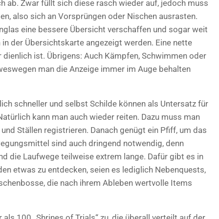
ch ab. Zwar füllt sich diese rasch wieder auf, jedoch muss
en, also sich an Vorsprüngen oder Nischen ausrasten.
glas eine bessere Übersicht verschaffen und sogar weit
 in der Übersichtskarte angezeigt werden. Eine nette
hr dienlich ist. Übrigens: Auch Kämpfen, Schwimmen oder
 weswegen man die Anzeige immer im Auge behalten
ch schneller und selbst Schilde können als Untersatz für
atürlich kann man auch wieder reiten. Dazu muss man
nd Ställen registrieren. Danach genügt ein Pfiff, um das
ewegungsmittel sind auch dringend notwendig, denn
d die Laufwege teilweise extrem lange. Dafür gibt es in
den etwas zu entdecken, seien es lediglich Nebenquests,
ischenbosse, die nach ihrem Ableben wertvolle Items
100 „Shrines of Trials“ zu, die überall verteilt auf der