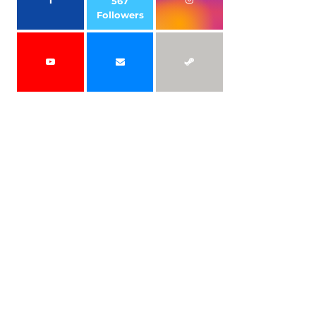
567
Followers