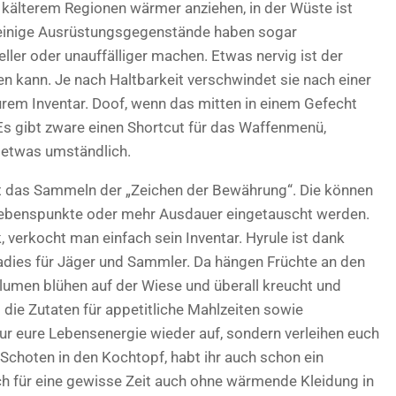
 kälterem Regionen wärmer anziehen, in der Wüste ist
 einige Ausrüstungsgegenstände haben sogar
eller oder unauffälliger machen. Etwas nervig ist der
n kann. Je nach Haltbarkeit verschwindet sie nach einer
rem Inventar. Doof, wenn das mitten in einem Gefecht
Es gibt zware einen Shortcut für das Waffenmenü,
 etwas umständlich.
st das Sammeln der „Zeichen der Bewährung“. Die können
Lebenspunkte oder mehr Ausdauer eingetauscht werden.
 verkocht man einfach sein Inventar. Hyrule ist dank
aradies für Jäger und Sammler. Da hängen Früchte an den
umen blühen auf der Wiese und überall kreucht und
d die Zutaten für appetitliche Mahlzeiten sowie
 nur eure Lebensenergie wieder auf, sondern verleihen euch
i-Schoten in den Kochtopf, habt ihr auch schon ein
ich für eine gewisse Zeit auch ohne wärmende Kleidung in