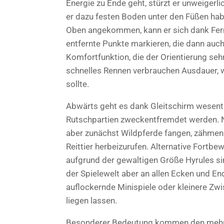
Energie zu Ende geht, stürzt er unweigerli
er dazu festen Boden unter den Füßen hab
Oben angekommen, kann er sich dank Fern
entfernte Punkte markieren, die dann auch
Komfortfunktion, die der Orientierung se
schnelles Rennen verbrauchen Ausdauer,
sollte.
Abwärts geht es dank Gleitschirm wesentli
Rutschpartien zweckentfremdet werden. N
aber zunächst Wildpferde fangen, zähmen u
Reittier herbeizurufen. Alternative Fortb
aufgrund der gewaltigen Größe Hyrules sin
der Spielewelt aber an allen Ecken und En
auflockernde Minispiele oder kleinere Zw
liegen lassen.
Besonderer Bedeutung kommen den mehr als 