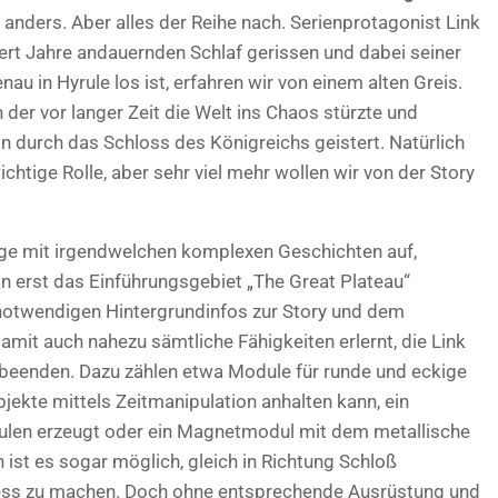
l anders. Aber alles der Reihe nach. Serienprotagonist Link
ert Jahre andauernden Schlaf gerissen und dabei seiner
u in Hyrule los ist, erfahren wir von einem alten Greis.
der vor langer Zeit die Welt ins Chaos stürzte und
durch das Schloss des Königreichs geistert. Natürlich
ichtige Rolle, aber sehr viel mehr wollen wir von der Story
ange mit irgendwelchen komplexen Geschichten auf,
an erst das Einführungsgebiet „The Great Plateau“
 notwendigen Hintergrundinfos zur Story und dem
mit auch nahezu sämtliche Fähigkeiten erlernt, die Link
u beenden. Dazu zählen etwa Module für runde und eckige
kte mittels Zeitmanipulation anhalten kann, ein
len erzeugt oder ein Magnetmodul mit dem metallische
st es sogar möglich, gleich in Richtung Schloß
ess zu machen. Doch ohne entsprechende Ausrüstung und