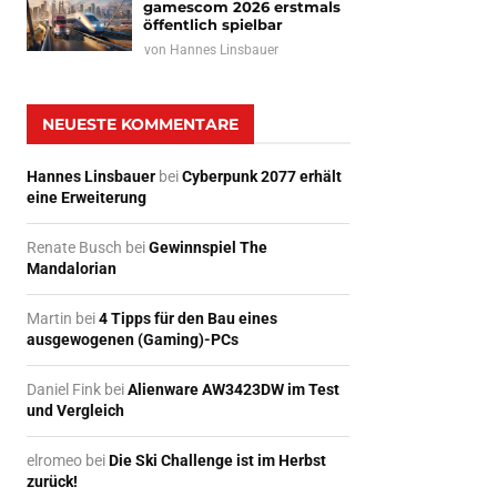
gamescom 2026 erstmals
öffentlich spielbar
von
Hannes Linsbauer
NEUESTE KOMMENTARE
Hannes Linsbauer
bei
Cyberpunk 2077 erhält
eine Erweiterung
Renate Busch
bei
Gewinnspiel The
Mandalorian
Martin
bei
4 Tipps für den Bau eines
ausgewogenen (Gaming)-PCs
Daniel Fink
bei
Alienware AW3423DW im Test
und Vergleich
elromeo
bei
Die Ski Challenge ist im Herbst
zurück!