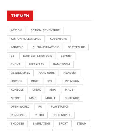
THEMEN
ACTION
ACTION-ADVENTURE
ACTION-ROLLENSPIEL
ADVENTURE
ANDROID
AUFBAUSTRATEGIE
BEAT 'EM UP
E3
ECHTZEITSTRATEGIE
ESPORT
EVENT
FREE2PLAY
GAMESCOM
GEWINNSPIEL
HARDWARE
HEADSET
HORROR
INDIE
IOS
JUMP 'N' RUN
KONSOLE
LINUX
MAC
MAUS
MESSE
MMO
MOBILE
NINTENDO
OPEN-WORLD
PC
PLAYSTATION
RENNSPIEL
RETRO
ROLLENSPIEL
SHOOTER
SIMULATION
SPORT
STEAM