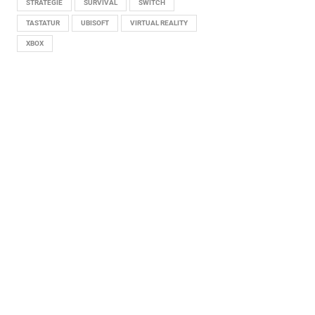
STRATEGIE
SURVIVAL
SWITCH
TASTATUR
UBISOFT
VIRTUAL REALITY
XBOX