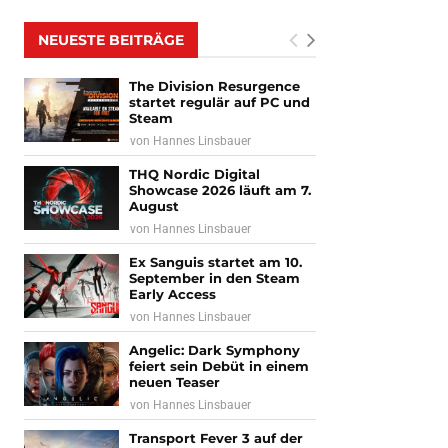
NEUESTE BEITRÄGE
The Division Resurgence
startet regulär auf PC und
Steam
von
Hannes Linsbauer
THQ Nordic Digital
Showcase 2026 läuft am 7.
August
von
Hannes Linsbauer
Ex Sanguis startet am 10.
September in den Steam
Early Access
von
Hannes Linsbauer
Angelic: Dark Symphony
feiert sein Debüt in einem
neuen Teaser
von
Hannes Linsbauer
Transport Fever 3 auf der