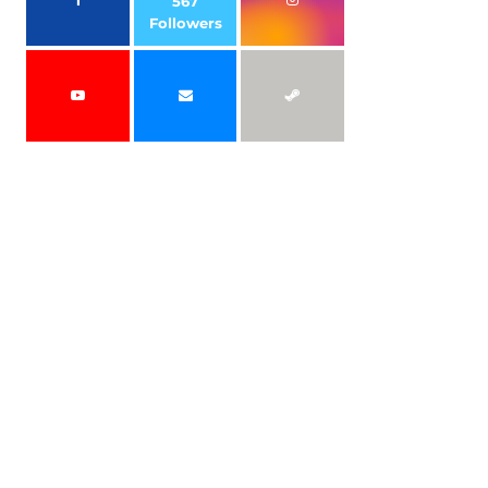
567
Followers