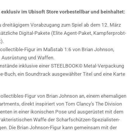
t exklusiv im Ubisoft Store vorbestellbar und beinhaltet:
 zu dreitägigem Vorabzugang zum Spiel ab dem 12. März
ätzliche Digital-Pakete (Elite Agent-Paket, Kampferprobt-
).
ollectible-Figur im Maßstab 1:6 von Brian Johnson,
t Ausrüstung und Waffen.
enstände inklusive einer STEELBOOK© Metal-Verpackung
fie-Buch, ein Soundtrack ausgewählter Titel und eine Karte
collectibles-Figur von Brian Johnson an, einem ehemaligen
tments, direkt inspiriert von Tom Clancy’s The Division
 Agenten in einer ikonischen Pose und ausgerüstet mit dem
kteristischen Waffe der Scharfschützen-Spezialisten-
igen. Die Brian Johnson-Figur kann gemeinsam mit der