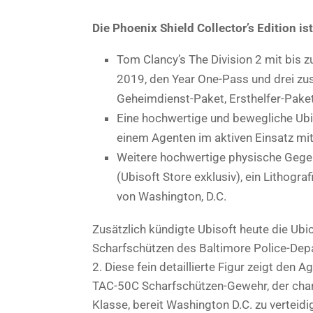
Die Phoenix Shield Collector’s Edition is
Tom Clancy’s The Division 2 mit bis
2019, den Year One-Pass und drei zus
Geheimdienst-Paket, Ersthelfer-Paket
Eine hochwertige und bewegliche Ubic
einem Agenten im aktiven Einsatz mi
Weitere hochwertige physische Geg
(Ubisoft Store exklusiv), ein Lithogra
von Washington, D.C.
Zusätzlich kündigte Ubisoft heute die Ubi
Scharfschützen des Baltimore Police-Depar
2. Diese fein detaillierte Figur zeigt den
TAC-50C Scharfschützen-Gewehr, der chara
Klasse, bereit Washington D.C. zu verteid