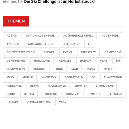
elromeo
bei
Die Ski Challenge ist im Herbst zurück!
THEMEN
ACTION
ACTION-ADVENTURE
ACTION-ROLLENSPIEL
ADVENTURE
ANDROID
AUFBAUSTRATEGIE
BEAT 'EM UP
E3
ECHTZEITSTRATEGIE
ESPORT
EVENT
FREE2PLAY
GAMESCOM
GEWINNSPIEL
HARDWARE
HEADSET
HORROR
INDIE
IOS
JUMP 'N' RUN
KONSOLE
LINUX
MAC
MAUS
MESSE
MMO
MOBILE
NINTENDO
OPEN-WORLD
PC
PLAYSTATION
RENNSPIEL
RETRO
ROLLENSPIEL
SHOOTER
SIMULATION
SPORT
STEAM
STRATEGIE
SURVIVAL
SWITCH
TASTATUR
UBISOFT
VIRTUAL REALITY
XBOX