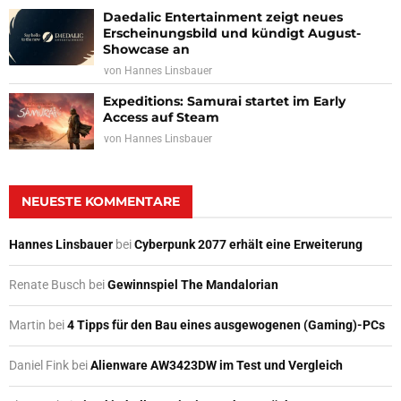
Daedalic Entertainment zeigt neues
Erscheinungsbild und kündigt August-
Showcase an
von
Hannes Linsbauer
Expeditions: Samurai startet im Early
Access auf Steam
von
Hannes Linsbauer
NEUESTE KOMMENTARE
Hannes Linsbauer
bei
Cyberpunk 2077 erhält eine Erweiterung
Renate Busch
bei
Gewinnspiel The Mandalorian
Martin
bei
4 Tipps für den Bau eines ausgewogenen (Gaming)-PCs
Daniel Fink
bei
Alienware AW3423DW im Test und Vergleich