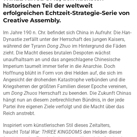
historischen Teil der weltweit
erfolgreichen Echtzeit-Strategie-Serie von
Creative Assembly.
Im Jahre 190 n. Chr. befindet sich China in Aufruhr. Die
Han
-
Dynastie zerfällt unter der Herrschaft des jungen Kaisers,
während der Tyrann
Dong Zhuo
im Hintergrund die Fäden
zieht. Die Macht dieses brutalen Despoten wächst
unaufhaltsam an und das angeschlagene Chinesische
Imperium taumelt immer tiefer in die Anarchie. Doch
Hoffnung blüht in Form von drei Helden auf, die sich im
Angesicht der drohenden Katastrophe verbünden und die
Kriegsherren der größten Familien dieser Epoche vereinen,
um
Dong Zhuos
Herrschaft zu beenden. Die Zukunft Chinas
hängt nun an diesem zerbrechlichen Bündnis, in der jede
Partei ihre eigenen Ziele verfolgt und die Macht über das
Reich anstrebt.
Inspiriert vom künstlerischen Stil dieses Zeitalters,
haucht
Total War: THREE KINGDOMS
den Helden dieser