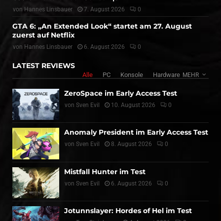
von
Hannes Linsbauer
7. August 2026
0
GTA 6: „An Extended Look“ startet am 27. August
zuerst auf Netflix
von
Hannes Linsbauer
6. August 2026
0
LATEST REVIEWS
Alle
PC
Konsole
Hardware
MEHR
ZeroSpace im Early Access Test
von
Sven Evil
10. August 2026
0
Anomaly President im Early Access Test
von
Sven Evil
8. August 2026
0
Mistfall Hunter im Test
von
Sven Evil
6. August 2026
0
Jotunnslayer: Hordes of Hel im Test