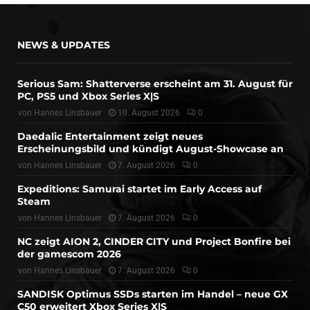
NEWS & UPDATES
Serious Sam: Shatterverse erscheint am 31. August für
PC, PS5 und Xbox Series X|S
von
Hannes Linsbauer
10. August 2026
0
Daedalic Entertainment zeigt neues
Erscheinungsbild und kündigt August-Showcase an
von
Hannes Linsbauer
7. August 2026
0
Expeditions: Samurai startet im Early Access auf
Steam
von
Hannes Linsbauer
7. August 2026
0
NC zeigt AION 2, CINDER CITY und Project Bonfire bei
der gamescom 2026
von
Hannes Linsbauer
7. August 2026
0
SANDISK Optimus SSDs starten im Handel – neue GX
C50 erweitert Xbox Series X|S