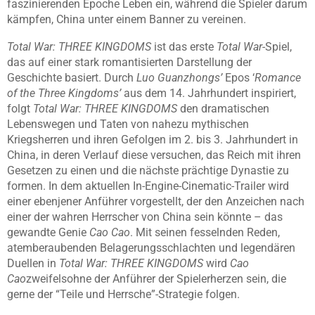
faszinierenden Epoche Leben ein, während die Spieler darum
kämpfen, China unter einem Banner zu vereinen.
Total War: THREE KINGDOMS
ist das erste
Total War
-Spiel,
das auf einer stark romantisierten Darstellung der
Geschichte basiert. Durch
Luo Guanzhongs’
Epos ‘
Romance
of the Three Kingdoms’
aus dem 14. Jahrhundert inspiriert,
folgt
Total War: THREE KINGDOMS
den dramatischen
Lebenswegen und Taten von nahezu mythischen
Kriegsherren und ihren Gefolgen im 2. bis 3. Jahrhundert in
China, in deren Verlauf diese versuchen, das Reich mit ihren
Gesetzen zu einen und die nächste prächtige Dynastie zu
formen. In dem aktuellen In-Engine-Cinematic-Trailer wird
einer ebenjener Anführer vorgestellt, der den Anzeichen nach
einer der wahren Herrscher von China sein könnte – das
gewandte Genie
Cao Cao
. Mit seinen fesselnden Reden,
atemberaubenden Belagerungsschlachten und legendären
Duellen in
Total War: THREE KINGDOMS
wird
Cao
Cao
zweifelsohne der Anführer der Spielerherzen sein, die
gerne der “Teile und Herrsche”-Strategie folgen.