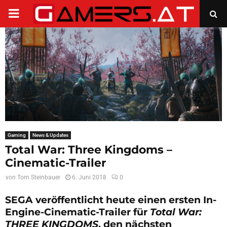
PRIMARY
MENU
Gaming
News & Updates
Total War: Three Kingdoms –
Cinematic-Trailer
von
Tom Steinbauer
6. Juni 2018
0
SEGA veröffentlicht heute einen ersten In-
Engine-Cinematic-Trailer für
Total War:
THREE KINGDOMS
, den nächsten