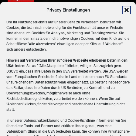
Privacy Einstellungen
Um Ihr Nutzungserlebnis auf unserer Seite zu verbessern, benutzen wir
Cookies, die technisch notwendig für die Funktionalität unserer Website
sind aber auch Cookies für Analyse-, Marketing und Trackingzwecke. Sie
können in den Einsatz der nicht notwendigen Cookies mit dem Klick auf die
Schaltfläche
"
Alle Akzeptieren
"
einwilligen oder per Klick auf
"
Ablehnen
"
sich anders entscheiden.
Hinweis auf Verarbeitung Ihrer auf dieser Webseite erhobenen Daten in den
USA:
Indem Sie auf "Alle Akzeptieren" klicken, willigen Sie zugleich gem.
ÜBER UNS
DSGVO ein, dass Ihre Daten in den USA verarbeitet werden. Die USA werden
vom Europäischen Gerichtshof als ein Land mit einem nach EU-Standards
VON GAMERN, FÜR GAMER! Gamers.at ist das älteste Online-
unzureichendem Datenschutzniveau eingeschätzt. Es besteht insbesondere
Spielemagazin Österreichs und bringt täglich aktuelle News,
das Risiko, dass Ihre Daten durch US-Behörden, zu Kontroll- und zu
Reviews und Videos zu PC- und Konsolenspielen, Gaming-
Überwachungszwecken, möglicherweise auch ohne
Rechtsbehelfsmöglichkeiten, verarbeitet werden können. Wenn Sie auf
Hardware und aus der Welt des e-Sport's.
"Ablehnen" klicken, findet die vorgehend beschriebene Übermittlung nicht
statt.
Schreib uns:
redaktion@gamers.at
In unserer Datenschutzerklärung und Cookie-Richtlinie informieren wir Sie
über diese Tools und Partner und erklären Ihnen genau, was eine
FOLGE UNS
Datenübermittlung in die USA bedeuten kann. Sie können Ihre Privatsphäre-