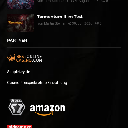
von
Tom Steinbauer
4. August 2026
0
Tormentum II im Test
von
Martin Steiner
30. Juli 2026
0
PARTNER
Simplekey.de
Casino Freispiele ohne Einzahlung