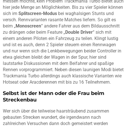
messen möchte, kein Problem Trackmania Turbo bietet auch
hier jede Menge an Möglichkeiten. Bis zu vier Spieler können
sich im
Splitscreen-Modus
bei waghalsigen Stunts und
versch. Rennvarianten rasante Matches liefern. So gilt es
beim „
Monoscreen
“ andere Fahrer aus dem Bildausschnitt
zu drängen oder beim Feature „
Double Driver
“ sich mit
einem anderen Piloten ein Fahrzeug zu teilen. Klingt lustig
und ist es auch, denn 2 Spieler steuern einen Rennwagen
und nur wenn sich die Lenkbewegungen beider Controller in
etwa gleichen bleibt der Wagen in der Spur, hier sind
lautstarke Diskussionen mit dem Beifahrer und spaßige
Rennen vorprogrammiert. Neben diesen launigen Modi bietet
Trackmania Turbo allerdings auch klassische Varianten wie
Hotseat oder Aracderennen mit bis zu 16 Teilnehmern.
Selbst ist der Mann oder die Frau beim
Streckenbau
Wer sich über die teilweise haarsträubend zusammen
gebauten Strecken wundert, die irgendwann nach
zahlreichen Versuchen dann doch gemeistert werden