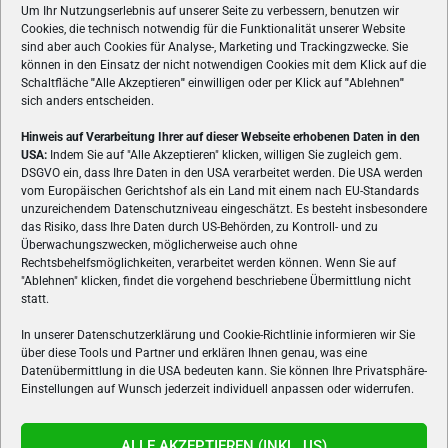
Um Ihr Nutzungserlebnis auf unserer Seite zu verbessern, benutzen wir
Cookies, die technisch notwendig für die Funktionalität unserer Website
sind aber auch Cookies für Analyse-, Marketing und Trackingzwecke. Sie
können in den Einsatz der nicht notwendigen Cookies mit dem Klick auf die
Schaltfläche
"
Alle Akzeptieren
"
einwilligen oder per Klick auf
"
Ablehnen
"
sich anders entscheiden.
Hinweis auf Verarbeitung Ihrer auf dieser Webseite erhobenen Daten in den
USA:
Indem Sie auf "Alle Akzeptieren" klicken, willigen Sie zugleich gem.
ÜBER UNS
DSGVO ein, dass Ihre Daten in den USA verarbeitet werden. Die USA werden
vom Europäischen Gerichtshof als ein Land mit einem nach EU-Standards
VON GAMERN, FÜR GAMER! Gamers.at ist das älteste Online-
unzureichendem Datenschutzniveau eingeschätzt. Es besteht insbesondere
Spielemagazin Österreichs und bringt täglich aktuelle News,
das Risiko, dass Ihre Daten durch US-Behörden, zu Kontroll- und zu
Reviews und Videos zu PC- und Konsolenspielen, Gaming-
Überwachungszwecken, möglicherweise auch ohne
Rechtsbehelfsmöglichkeiten, verarbeitet werden können. Wenn Sie auf
Hardware und aus der Welt des e-Sport's.
"Ablehnen" klicken, findet die vorgehend beschriebene Übermittlung nicht
statt.
Schreib uns:
redaktion@gamers.at
In unserer Datenschutzerklärung und Cookie-Richtlinie informieren wir Sie
über diese Tools und Partner und erklären Ihnen genau, was eine
FOLGE UNS
Datenübermittlung in die USA bedeuten kann. Sie können Ihre Privatsphäre-
Einstellungen auf Wunsch jederzeit individuell anpassen oder widerrufen.
ALLE AKZEPTIEREN (INKL. US)