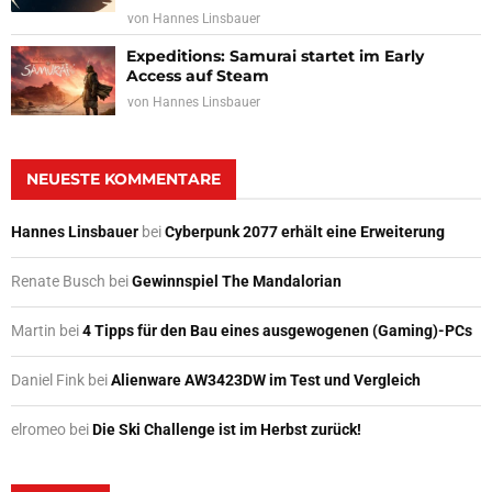
von
Hannes Linsbauer
Expeditions: Samurai startet im Early
Access auf Steam
von
Hannes Linsbauer
NEUESTE KOMMENTARE
Hannes Linsbauer
bei
Cyberpunk 2077 erhält eine Erweiterung
Renate Busch
bei
Gewinnspiel The Mandalorian
Martin
bei
4 Tipps für den Bau eines ausgewogenen (Gaming)-PCs
Daniel Fink
bei
Alienware AW3423DW im Test und Vergleich
elromeo
bei
Die Ski Challenge ist im Herbst zurück!