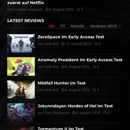
zuerst auf Netflix
von
Hannes Linsbauer
6. August 2026
0
LATEST REVIEWS
Alle
PC
Konsole
Hardware
MEHR
ZeroSpace im Early Access Test
von
Sven Evil
10. August 2026
0
Anomaly President im Early Access Test
von
Sven Evil
8. August 2026
0
Mistfall Hunter im Test
von
Sven Evil
6. August 2026
0
Jotunnslayer: Hordes of Hel im Test
von
Tom Steinbauer
4. August 2026
0
Tormentum II im Test