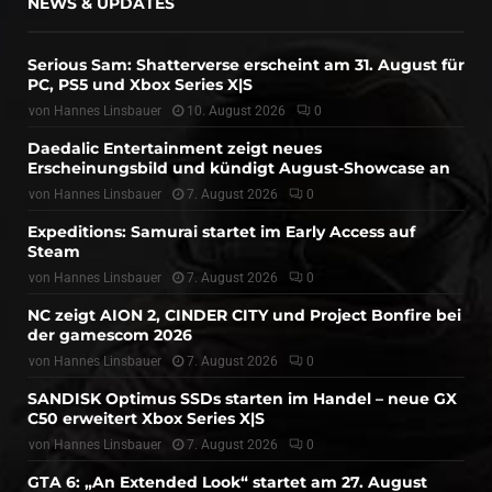
NEWS & UPDATES
Serious Sam: Shatterverse erscheint am 31. August für
PC, PS5 und Xbox Series X|S
von
Hannes Linsbauer
10. August 2026
0
Daedalic Entertainment zeigt neues
Erscheinungsbild und kündigt August-Showcase an
von
Hannes Linsbauer
7. August 2026
0
Expeditions: Samurai startet im Early Access auf
Steam
von
Hannes Linsbauer
7. August 2026
0
NC zeigt AION 2, CINDER CITY und Project Bonfire bei
der gamescom 2026
von
Hannes Linsbauer
7. August 2026
0
SANDISK Optimus SSDs starten im Handel – neue GX
C50 erweitert Xbox Series X|S
von
Hannes Linsbauer
7. August 2026
0
GTA 6: „An Extended Look“ startet am 27. August