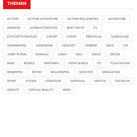
THEMEN
ACTION
ACTION-ADVENTURE
ACTION-ROLLENSPIEL
ADVENTURE
ANDROID
AUFBAUSTRATEGIE
BEAT 'EM UP
E3
ECHTZEITSTRATEGIE
ESPORT
EVENT
FREE2PLAY
GAMESCOM
GEWINNSPIEL
HARDWARE
HEADSET
HORROR
INDIE
IOS
JUMP 'N' RUN
KONSOLE
LINUX
MAC
MAUS
MESSE
MMO
MOBILE
NINTENDO
OPEN-WORLD
PC
PLAYSTATION
RENNSPIEL
RETRO
ROLLENSPIEL
SHOOTER
SIMULATION
SPORT
STEAM
STRATEGIE
SURVIVAL
SWITCH
TASTATUR
UBISOFT
VIRTUAL REALITY
XBOX