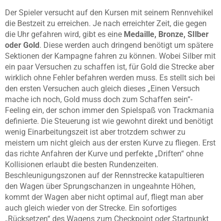
Der Spieler versucht auf den Kursen mit seinem Rennvehikel
die Bestzeit zu erreichen. Je nach erreichter Zeit, die gegen
die Uhr gefahren wird, gibt es eine
Medaille, Bronze, SIlber
oder Gold
. Diese werden auch dringend benötigt um spätere
Sektionen der Kampagne fahren zu können. Wobei Silber mit
ein paar Versuchen zu schaffen ist, für Gold die Strecke aber
wirklich ohne Fehler befahren werden muss. Es stellt sich bei
den ersten Versuchen auch gleich dieses „Einen Versuch
mache ich noch, Gold muss doch zum Schaffen sein“-
Feeling ein, der schon immer den Spielspaß von Trackmania
definierte. Die Steuerung ist wie gewohnt direkt und benötigt
wenig Einarbeitungszeit ist aber trotzdem schwer zu
meistern um nicht gleich aus der ersten Kurve zu fliegen. Erst
das richte Anfahren der Kurve und perfekte „Driften“ ohne
Kollisionen erlaubt die besten Rundenzeiten.
Beschleunigungszonen auf der Rennstrecke katapultieren
den Wagen über Sprungschanzen in ungeahnte Höhen,
kommt der Wagen aber nicht optimal auf, fliegt man aber
auch gleich wieder von der Strecke. Ein sofortiges
„Rücksetzen“ des Wagens zum Checkpoint oder Startpunkt