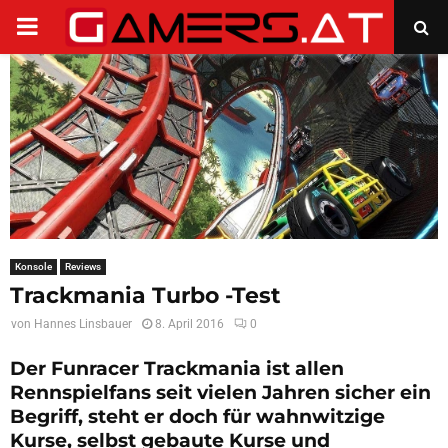
PRIMARY
MENU
Konsole
Reviews
Trackmania Turbo -Test
von
Hannes Linsbauer
8. April 2016
0
Der Funracer Trackmania ist allen
Rennspielfans seit vielen Jahren sicher ein
Begriff, steht er doch für wahnwitzige
Kurse, selbst gebaute Kurse und