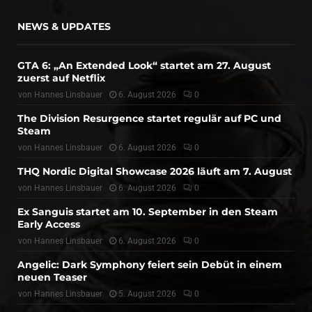
NEWS & UPDATES
GTA 6: „An Extended Look“ startet am 27. August
zuerst auf Netflix
von
Hannes Linsbauer
6. August 2026
0
The Division Resurgence startet regulär auf PC und
Steam
von
Hannes Linsbauer
6. August 2026
0
THQ Nordic Digital Showcase 2026 läuft am 7. August
von
Hannes Linsbauer
6. August 2026
0
Ex Sanguis startet am 10. September in den Steam
Early Access
von
Hannes Linsbauer
6. August 2026
0
Angelic: Dark Symphony feiert sein Debüt in einem
neuen Teaser
von
Hannes Linsbauer
5. August 2026
0