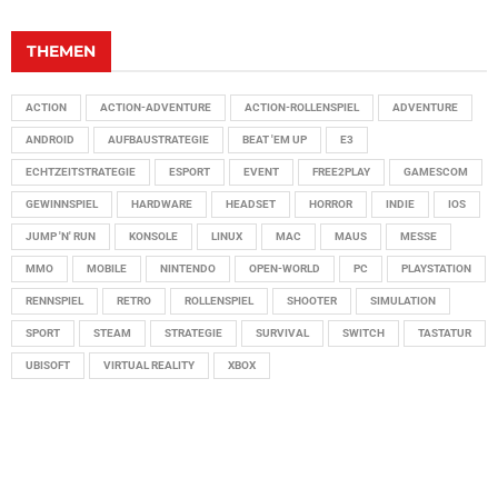
THEMEN
ACTION
ACTION-ADVENTURE
ACTION-ROLLENSPIEL
ADVENTURE
ANDROID
AUFBAUSTRATEGIE
BEAT 'EM UP
E3
ECHTZEITSTRATEGIE
ESPORT
EVENT
FREE2PLAY
GAMESCOM
GEWINNSPIEL
HARDWARE
HEADSET
HORROR
INDIE
IOS
JUMP 'N' RUN
KONSOLE
LINUX
MAC
MAUS
MESSE
MMO
MOBILE
NINTENDO
OPEN-WORLD
PC
PLAYSTATION
RENNSPIEL
RETRO
ROLLENSPIEL
SHOOTER
SIMULATION
SPORT
STEAM
STRATEGIE
SURVIVAL
SWITCH
TASTATUR
UBISOFT
VIRTUAL REALITY
XBOX