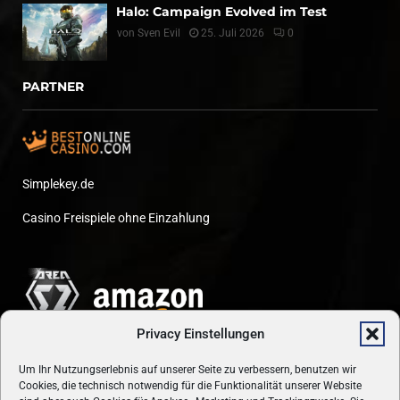
Halo: Campaign Evolved im Test
von
Sven Evil
25. Juli 2026
0
PARTNER
Simplekey.de
Casino Freispiele ohne Einzahlung
Privacy Einstellungen
Um Ihr Nutzungserlebnis auf unserer Seite zu verbessern, benutzen wir
Cookies, die technisch notwendig für die Funktionalität unserer Website