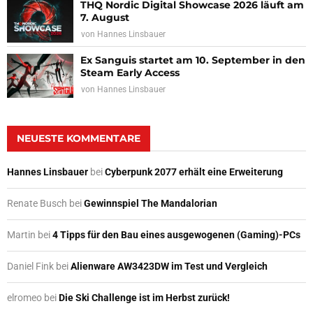
THQ Nordic Digital Showcase 2026 läuft am
7. August
von
Hannes Linsbauer
Ex Sanguis startet am 10. September in den
Steam Early Access
von
Hannes Linsbauer
NEUESTE KOMMENTARE
Hannes Linsbauer
bei
Cyberpunk 2077 erhält eine Erweiterung
Renate Busch
bei
Gewinnspiel The Mandalorian
Martin
bei
4 Tipps für den Bau eines ausgewogenen (Gaming)-PCs
Daniel Fink
bei
Alienware AW3423DW im Test und Vergleich
elromeo
bei
Die Ski Challenge ist im Herbst zurück!