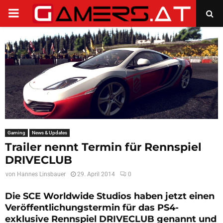
PRIMARY
MENU
Gaming
News & Updates
Trailer nennt Termin für Rennspiel
DRIVECLUB
von
Hannes Linsbauer
29. April 2014
0
Die SCE Worldwide Studios haben jetzt einen
Veröffentlichungstermin für das PS4-
exklusive Rennspiel DRIVECLUB genannt und