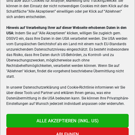
sind aber auch Cookies für Analyse-, Marketing und Trackingzwecke. Sie
können in den Einsatz der nicht notwendigen Cookies mit dem Klick auf die
Schaltfläche
"
Alle Akzeptieren
"
einwilligen oder per Klick auf
"
Ablehnen
"
sich anders entscheiden.
Hinweis auf Verarbeitung Ihrer auf dieser Webseite erhobenen Daten in den
USA:
Indem Sie auf "Alle Akzeptieren" klicken, willigen Sie zugleich gem.
ÜBER UNS
DSGVO ein, dass Ihre Daten in den USA verarbeitet werden. Die USA werden
vom Europäischen Gerichtshof als ein Land mit einem nach EU-Standards
VON GAMERN, FÜR GAMER! Gamers.at ist das älteste Online-
unzureichendem Datenschutzniveau eingeschätzt. Es besteht insbesondere
Spielemagazin Österreichs und bringt täglich aktuelle News,
das Risiko, dass Ihre Daten durch US-Behörden, zu Kontroll- und zu
Reviews und Videos zu PC- und Konsolenspielen, Gaming-
Überwachungszwecken, möglicherweise auch ohne
Rechtsbehelfsmöglichkeiten, verarbeitet werden können. Wenn Sie auf
Hardware und aus der Welt des e-Sport's.
"Ablehnen" klicken, findet die vorgehend beschriebene Übermittlung nicht
statt.
Schreib uns:
redaktion@gamers.at
In unserer Datenschutzerklärung und Cookie-Richtlinie informieren wir Sie
über diese Tools und Partner und erklären Ihnen genau, was eine
FOLGE UNS
Datenübermittlung in die USA bedeuten kann. Sie können Ihre Privatsphäre-
Einstellungen auf Wunsch jederzeit individuell anpassen oder widerrufen.
ALLE AKZEPTIEREN (INKL. US)
ABLEHNEN