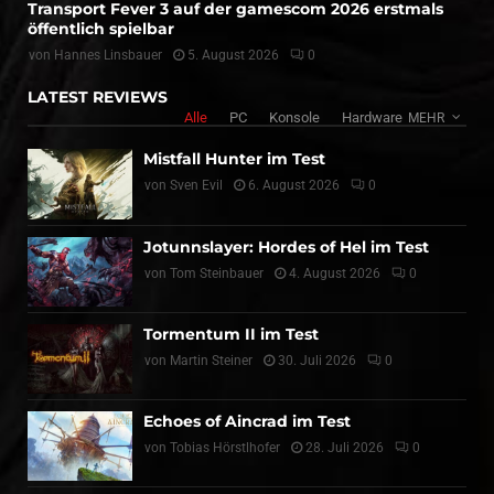
Transport Fever 3 auf der gamescom 2026 erstmals
öffentlich spielbar
von
Hannes Linsbauer
5. August 2026
0
LATEST REVIEWS
Alle
PC
Konsole
Hardware
MEHR
Mistfall Hunter im Test
von
Sven Evil
6. August 2026
0
Jotunnslayer: Hordes of Hel im Test
von
Tom Steinbauer
4. August 2026
0
Tormentum II im Test
von
Martin Steiner
30. Juli 2026
0
Echoes of Aincrad im Test
von
Tobias Hörstlhofer
28. Juli 2026
0