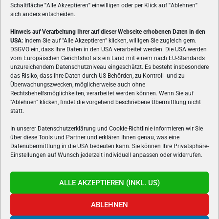
Schaltfläche
"
Alle Akzeptieren
"
einwilligen oder per Klick auf
"
Ablehnen
"
sich anders entscheiden.
Hinweis auf Verarbeitung Ihrer auf dieser Webseite erhobenen Daten in den
USA:
Indem Sie auf "Alle Akzeptieren" klicken, willigen Sie zugleich gem.
ÜBER UNS
DSGVO ein, dass Ihre Daten in den USA verarbeitet werden. Die USA werden
vom Europäischen Gerichtshof als ein Land mit einem nach EU-Standards
VON GAMERN, FÜR GAMER! Gamers.at ist das älteste Online-
unzureichendem Datenschutzniveau eingeschätzt. Es besteht insbesondere
Spielemagazin Österreichs und bringt täglich aktuelle News,
das Risiko, dass Ihre Daten durch US-Behörden, zu Kontroll- und zu
Reviews und Videos zu PC- und Konsolenspielen, Gaming-
Überwachungszwecken, möglicherweise auch ohne
Rechtsbehelfsmöglichkeiten, verarbeitet werden können. Wenn Sie auf
Hardware und aus der Welt des e-Sport's.
"Ablehnen" klicken, findet die vorgehend beschriebene Übermittlung nicht
statt.
Schreib uns:
redaktion@gamers.at
In unserer Datenschutzerklärung und Cookie-Richtlinie informieren wir Sie
über diese Tools und Partner und erklären Ihnen genau, was eine
FOLGE UNS
Datenübermittlung in die USA bedeuten kann. Sie können Ihre Privatsphäre-
Einstellungen auf Wunsch jederzeit individuell anpassen oder widerrufen.
ALLE AKZEPTIEREN (INKL. US)
ABLEHNEN