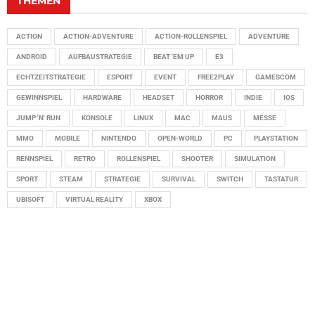
THEMEN
ACTION
ACTION-ADVENTURE
ACTION-ROLLENSPIEL
ADVENTURE
ANDROID
AUFBAUSTRATEGIE
BEAT 'EM UP
E3
ECHTZEITSTRATEGIE
ESPORT
EVENT
FREE2PLAY
GAMESCOM
GEWINNSPIEL
HARDWARE
HEADSET
HORROR
INDIE
IOS
JUMP 'N' RUN
KONSOLE
LINUX
MAC
MAUS
MESSE
MMO
MOBILE
NINTENDO
OPEN-WORLD
PC
PLAYSTATION
RENNSPIEL
RETRO
ROLLENSPIEL
SHOOTER
SIMULATION
SPORT
STEAM
STRATEGIE
SURVIVAL
SWITCH
TASTATUR
UBISOFT
VIRTUAL REALITY
XBOX