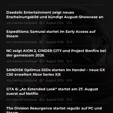
Daedalic Entertainment zeigt neues
Erscheinungsbild und kündigt August-Showcase an
von
Hannes Linsbauer
7. August 2026
0
Expeditions: Samurai startet im Early Access auf
Steam
von
Hannes Linsbauer
7. August 2026
0
NC zeigt AION 2, CINDER CITY und Project Bonfire bei
der gamescom 2026
von
Hannes Linsbauer
7. August 2026
0
SANDISK Optimus SSDs starten im Handel – neue GX
C50 erweitert Xbox Series X|S
von
Hannes Linsbauer
7. August 2026
0
GTA 6: „An Extended Look“ startet am 27. August
zuerst auf Netflix
von
Hannes Linsbauer
6. August 2026
0
The Division Resurgence startet regulär auf PC und
Steam