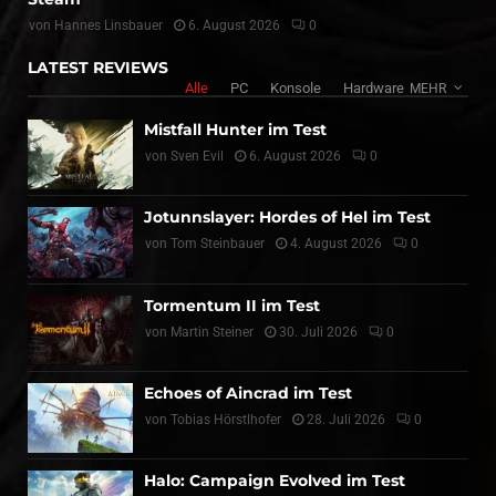
von
Hannes Linsbauer
6. August 2026
0
LATEST REVIEWS
Alle
PC
Konsole
Hardware
MEHR
Mistfall Hunter im Test
von
Sven Evil
6. August 2026
0
Jotunnslayer: Hordes of Hel im Test
von
Tom Steinbauer
4. August 2026
0
Tormentum II im Test
von
Martin Steiner
30. Juli 2026
0
Echoes of Aincrad im Test
von
Tobias Hörstlhofer
28. Juli 2026
0
Halo: Campaign Evolved im Test