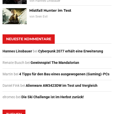
von
Hannes Linsbauer
Mistfall Hunter im Test
von
Sven Evil
NEUESTE KOMMENTARE
Hannes Linsbauer
bei
Cyberpunk 2077 erhält eine Erweiterung
Renate Busch
bei
Gewinnspiel The Mandalorian
Martin
bei
4 Tipps für den Bau eines ausgewogenen (Gaming)-PCs
Daniel Fink
bei
Alienware AW3423DW im Test und Vergleich
elromeo
bei
Die Ski Challenge ist im Herbst zurück!