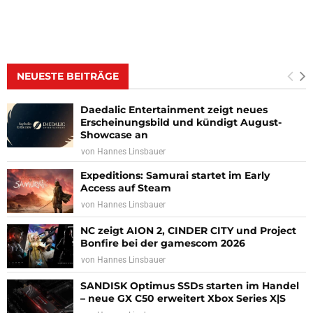
NEUESTE BEITRÄGE
Daedalic Entertainment zeigt neues
Erscheinungsbild und kündigt August-
Showcase an
von
Hannes Linsbauer
Expeditions: Samurai startet im Early
Access auf Steam
von
Hannes Linsbauer
NC zeigt AION 2, CINDER CITY und Project
Bonfire bei der gamescom 2026
von
Hannes Linsbauer
SANDISK Optimus SSDs starten im Handel
– neue GX C50 erweitert Xbox Series X|S