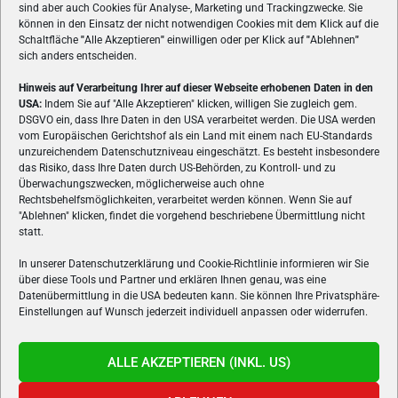
sind aber auch Cookies für Analyse-, Marketing und Trackingzwecke. Sie
können in den Einsatz der nicht notwendigen Cookies mit dem Klick auf die
Schaltfläche
"
Alle Akzeptieren
"
einwilligen oder per Klick auf
"
Ablehnen
"
sich anders entscheiden.
Hinweis auf Verarbeitung Ihrer auf dieser Webseite erhobenen Daten in den
USA:
Indem Sie auf "Alle Akzeptieren" klicken, willigen Sie zugleich gem.
ÜBER UNS
DSGVO ein, dass Ihre Daten in den USA verarbeitet werden. Die USA werden
vom Europäischen Gerichtshof als ein Land mit einem nach EU-Standards
VON GAMERN, FÜR GAMER! Gamers.at ist das älteste Online-
unzureichendem Datenschutzniveau eingeschätzt. Es besteht insbesondere
Spielemagazin Österreichs und bringt täglich aktuelle News,
das Risiko, dass Ihre Daten durch US-Behörden, zu Kontroll- und zu
Reviews und Videos zu PC- und Konsolenspielen, Gaming-
Überwachungszwecken, möglicherweise auch ohne
Rechtsbehelfsmöglichkeiten, verarbeitet werden können. Wenn Sie auf
Hardware und aus der Welt des e-Sport's.
"Ablehnen" klicken, findet die vorgehend beschriebene Übermittlung nicht
statt.
Schreib uns:
redaktion@gamers.at
In unserer Datenschutzerklärung und Cookie-Richtlinie informieren wir Sie
über diese Tools und Partner und erklären Ihnen genau, was eine
FOLGE UNS
Datenübermittlung in die USA bedeuten kann. Sie können Ihre Privatsphäre-
Einstellungen auf Wunsch jederzeit individuell anpassen oder widerrufen.
ALLE AKZEPTIEREN (INKL. US)