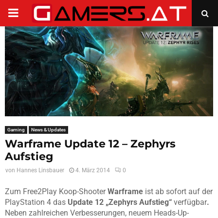
PRIMARY
MENU
Gaming
News & Updates
Warframe Update 12 – Zephyrs
Aufstieg
von
Hannes Linsbauer
4. März 2014
0
Zum Free2Play Koop-Shooter
Warframe
ist ab sofort auf der
PlayStation 4 das
Update 12 „Zephyrs Aufstieg“
verfügbar
.
Neben zahlreichen Verbesserungen, neuem Heads-Up-