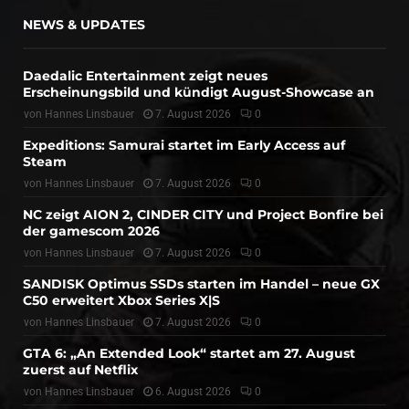
NEWS & UPDATES
Daedalic Entertainment zeigt neues
Erscheinungsbild und kündigt August-Showcase an
von
Hannes Linsbauer
7. August 2026
0
Expeditions: Samurai startet im Early Access auf
Steam
von
Hannes Linsbauer
7. August 2026
0
NC zeigt AION 2, CINDER CITY und Project Bonfire bei
der gamescom 2026
von
Hannes Linsbauer
7. August 2026
0
SANDISK Optimus SSDs starten im Handel – neue GX
C50 erweitert Xbox Series X|S
von
Hannes Linsbauer
7. August 2026
0
GTA 6: „An Extended Look“ startet am 27. August
zuerst auf Netflix
von
Hannes Linsbauer
6. August 2026
0