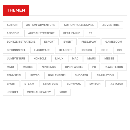
THEMEN
ACTION
ACTION-ADVENTURE
ACTION-ROLLENSPIEL
ADVENTURE
ANDROID
AUFBAUSTRATEGIE
BEAT 'EM UP
E3
ECHTZEITSTRATEGIE
ESPORT
EVENT
FREE2PLAY
GAMESCOM
GEWINNSPIEL
HARDWARE
HEADSET
HORROR
INDIE
IOS
JUMP 'N' RUN
KONSOLE
LINUX
MAC
MAUS
MESSE
MMO
MOBILE
NINTENDO
OPEN-WORLD
PC
PLAYSTATION
RENNSPIEL
RETRO
ROLLENSPIEL
SHOOTER
SIMULATION
SPORT
STEAM
STRATEGIE
SURVIVAL
SWITCH
TASTATUR
UBISOFT
VIRTUAL REALITY
XBOX