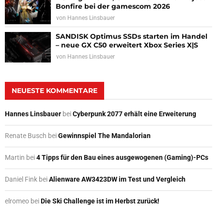
Bonfire bei der gamescom 2026
von
Hannes Linsbauer
SANDISK Optimus SSDs starten im Handel
– neue GX C50 erweitert Xbox Series X|S
von
Hannes Linsbauer
NEUESTE KOMMENTARE
Hannes Linsbauer
bei
Cyberpunk 2077 erhält eine Erweiterung
Renate Busch
bei
Gewinnspiel The Mandalorian
Martin
bei
4 Tipps für den Bau eines ausgewogenen (Gaming)-PCs
Daniel Fink
bei
Alienware AW3423DW im Test und Vergleich
elromeo
bei
Die Ski Challenge ist im Herbst zurück!