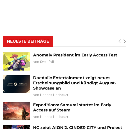
NEUESTE BEITRÄGE
Anomaly President im Early Access Test
von
Sven Evil
Daedalic Entertainment zeigt neues
Erscheinungsbild und kündigt August-
Showcase an
von
Hannes Linsbauer
Expeditions: Samurai startet im Early
Access auf Steam
von
Hannes Linsbauer
NC zeigt AION 2, CINDER CITY und Project