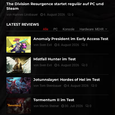
The Division Resurgence startet regulär auf PC und
Steam
von
Hannes Linsbauer
6. August 2026
0
LATEST REVIEWS
Alle
PC
Konsole
Hardware
MEHR
Anomaly President im Early Access Test
von
Sven Evil
8. August 2026
0
Mistfall Hunter im Test
von
Sven Evil
6. August 2026
0
Jotunnslayer: Hordes of Hel im Test
von
Tom Steinbauer
4. August 2026
0
Tormentum II im Test
von
Martin Steiner
30. Juli 2026
0