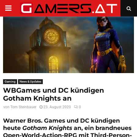
PRIMARY
MENU
Gaming
News & Updates
WBGames und DC kündigen
Gotham Knights an
von
Tom Steinbauer
23. August 2020
0
Warner Bros. Games und DC kündigen
heute
Gotham Knights
an, ein brandneues
Open-World-Action-RPG mit Third-Person-