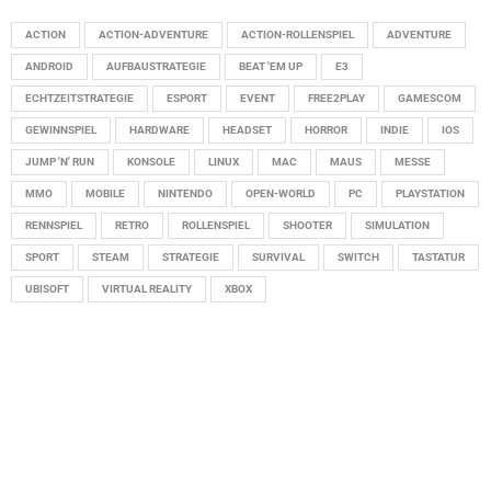
ACTION
ACTION-ADVENTURE
ACTION-ROLLENSPIEL
ADVENTURE
ANDROID
AUFBAUSTRATEGIE
BEAT 'EM UP
E3
ECHTZEITSTRATEGIE
ESPORT
EVENT
FREE2PLAY
GAMESCOM
GEWINNSPIEL
HARDWARE
HEADSET
HORROR
INDIE
IOS
JUMP 'N' RUN
KONSOLE
LINUX
MAC
MAUS
MESSE
MMO
MOBILE
NINTENDO
OPEN-WORLD
PC
PLAYSTATION
RENNSPIEL
RETRO
ROLLENSPIEL
SHOOTER
SIMULATION
SPORT
STEAM
STRATEGIE
SURVIVAL
SWITCH
TASTATUR
UBISOFT
VIRTUAL REALITY
XBOX