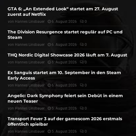
GTA 6: „An Extended Look“ startet am 27. August
zuerst auf Netflix
von
Hannes Linsbauer
6. August 2026
0
The Division Resurgence startet regulär auf PC und
Steam
von
Hannes Linsbauer
6. August 2026
0
THQ Nordic Digital Showcase 2026 läuft am 7. August
von
Hannes Linsbauer
6. August 2026
0
Ex Sanguis startet am 10. September in den Steam
Early Access
von
Hannes Linsbauer
6. August 2026
0
Angelic: Dark Symphony feiert sein Debüt in einem
neuen Teaser
von
Hannes Linsbauer
5. August 2026
0
Transport Fever 3 auf der gamescom 2026 erstmals
öffentlich spielbar
von
Hannes Linsbauer
5. August 2026
0