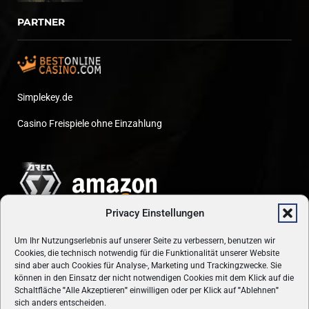
PARTNER
Simplekey.de
Casino Freispiele ohne Einzahlung
Privacy Einstellungen
Um Ihr Nutzungserlebnis auf unserer Seite zu verbessern, benutzen wir
Cookies, die technisch notwendig für die Funktionalität unserer Website
sind aber auch Cookies für Analyse-, Marketing und Trackingzwecke. Sie
können in den Einsatz der nicht notwendigen Cookies mit dem Klick auf die
Schaltfläche
"
Alle Akzeptieren
"
einwilligen oder per Klick auf
"
Ablehnen
"
sich anders entscheiden.