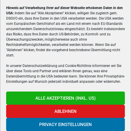
Hinweis auf Verarbeitung Ihrer auf dieser Webseite erhobenen Daten in den
USA:
Indem Sie auf "Alle Akzeptieren" klicken, willigen Sie zugleich gem.
ÜBER UNS
DSGVO ein, dass Ihre Daten in den USA verarbeitet werden. Die USA werden
vom Europäischen Gerichtshof als ein Land mit einem nach EU-Standards
VON GAMERN, FÜR GAMER! Gamers.at ist das älteste Online-
unzureichendem Datenschutzniveau eingeschätzt. Es besteht insbesondere
Spielemagazin Österreichs und bringt täglich aktuelle News,
das Risiko, dass Ihre Daten durch US-Behörden, zu Kontroll- und zu
Reviews und Videos zu PC- und Konsolenspielen, Gaming-
Überwachungszwecken, möglicherweise auch ohne
Rechtsbehelfsmöglichkeiten, verarbeitet werden können. Wenn Sie auf
Hardware und aus der Welt des e-Sport's.
"Ablehnen" klicken, findet die vorgehend beschriebene Übermittlung nicht
statt.
Schreib uns:
redaktion@gamers.at
In unserer Datenschutzerklärung und Cookie-Richtlinie informieren wir Sie
über diese Tools und Partner und erklären Ihnen genau, was eine
FOLGE UNS
Datenübermittlung in die USA bedeuten kann. Sie können Ihre Privatsphäre-
Einstellungen auf Wunsch jederzeit individuell anpassen oder widerrufen.
ALLE AKZEPTIEREN (INKL. US)
ABLEHNEN
PRIVACY EINSTELLUNGEN
Gamers.at v6 © 1999-2024 All Rights Reserved -
Kontakt
|
Impressum
|