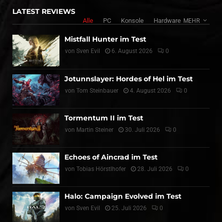
LATEST REVIEWS
Alle
PC
Konsole
Hardware
MEHR
Mistfall Hunter im Test
von
Sven Evil
6. August 2026
0
Jotunnslayer: Hordes of Hel im Test
von
Tom Steinbauer
4. August 2026
0
Tormentum II im Test
von
Martin Steiner
30. Juli 2026
0
Echoes of Aincrad im Test
von
Tobias Hörstlhofer
28. Juli 2026
0
Halo: Campaign Evolved im Test
von
Sven Evil
25. Juli 2026
0