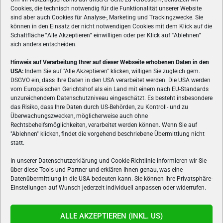
Cookies, die technisch notwendig für die Funktionalität unserer Website
sind aber auch Cookies für Analyse-, Marketing und Trackingzwecke. Sie
können in den Einsatz der nicht notwendigen Cookies mit dem Klick auf die
Schaltfläche
"
Alle Akzeptieren
"
einwilligen oder per Klick auf
"
Ablehnen
"
sich anders entscheiden.
Hinweis auf Verarbeitung Ihrer auf dieser Webseite erhobenen Daten in den
USA:
Indem Sie auf "Alle Akzeptieren" klicken, willigen Sie zugleich gem.
ÜBER UNS
DSGVO ein, dass Ihre Daten in den USA verarbeitet werden. Die USA werden
vom Europäischen Gerichtshof als ein Land mit einem nach EU-Standards
VON GAMERN, FÜR GAMER! Gamers.at ist das älteste Online-
unzureichendem Datenschutzniveau eingeschätzt. Es besteht insbesondere
Spielemagazin Österreichs und bringt täglich aktuelle News,
das Risiko, dass Ihre Daten durch US-Behörden, zu Kontroll- und zu
Reviews und Videos zu PC- und Konsolenspielen, Gaming-
Überwachungszwecken, möglicherweise auch ohne
Hardware und aus der Welt des e-Sport's.
Rechtsbehelfsmöglichkeiten, verarbeitet werden können. Wenn Sie auf
"Ablehnen" klicken, findet die vorgehend beschriebene Übermittlung nicht
Schreib uns:
redaktion@gamers.at
statt.
In unserer Datenschutzerklärung und Cookie-Richtlinie informieren wir Sie
über diese Tools und Partner und erklären Ihnen genau, was eine
FOLGE UNS
Datenübermittlung in die USA bedeuten kann. Sie können Ihre Privatsphäre-
Einstellungen auf Wunsch jederzeit individuell anpassen oder widerrufen.
ALLE AKZEPTIEREN (INKL. US)