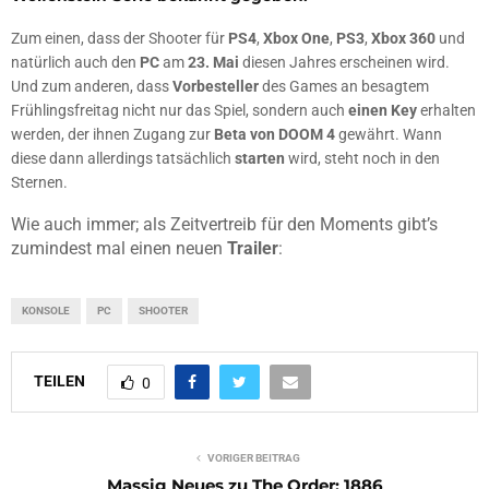
Zum einen, dass der Shooter für
PS4
,
Xbox One
,
PS3
,
Xbox 360
und
natürlich auch den
PC
am
23. Mai
diesen Jahres erscheinen wird.
Und zum anderen, dass
Vorbesteller
des Games an besagtem
Frühlingsfreitag nicht nur das Spiel, sondern auch
einen Key
erhalten
werden, der ihnen Zugang zur
Beta von DOOM 4
gewährt. Wann
diese dann allerdings tatsächlich
starten
wird, steht noch in den
Sternen.
Wie auch immer; als Zeitvertreib für den Moments gibt’s
zumindest mal einen neuen
Trailer
:
KONSOLE
PC
SHOOTER
TEILEN
0
VORIGER BEITRAG
Massig Neues zu The Order: 1886