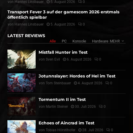
von
Hannes Linsbauer
5. August 2026
0
Transport Fever 3 auf der gamescom 2026 erstmals
öffentlich spielbar
von
Hannes Linsbauer
5. August 2026
0
LATEST REVIEWS
Alle
PC
Konsole
Hardware
MEHR
Mistfall Hunter im Test
von
Sven Evil
6. August 2026
0
Jotunnslayer: Hordes of Hel im Test
von
Tom Steinbauer
4. August 2026
0
Tormentum II im Test
von
Martin Steiner
30. Juli 2026
0
Echoes of Aincrad im Test
von
Tobias Hörstlhofer
28. Juli 2026
0