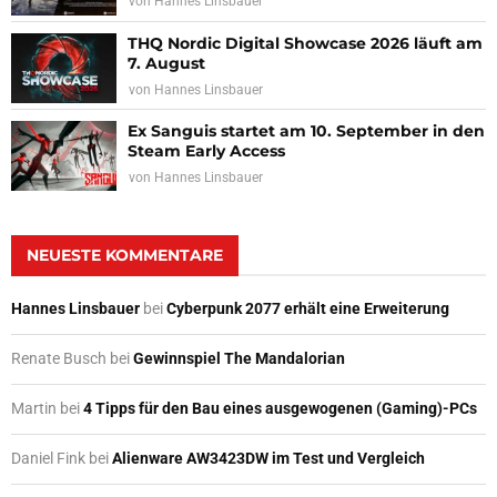
von
Hannes Linsbauer
THQ Nordic Digital Showcase 2026 läuft am
7. August
von
Hannes Linsbauer
Ex Sanguis startet am 10. September in den
Steam Early Access
von
Hannes Linsbauer
NEUESTE KOMMENTARE
Hannes Linsbauer
bei
Cyberpunk 2077 erhält eine Erweiterung
Renate Busch
bei
Gewinnspiel The Mandalorian
Martin
bei
4 Tipps für den Bau eines ausgewogenen (Gaming)-PCs
Daniel Fink
bei
Alienware AW3423DW im Test und Vergleich