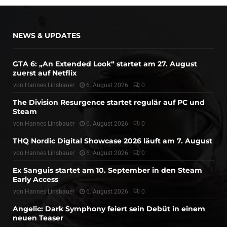
NEWS & UPDATES
GTA 6: „An Extended Look“ startet am 27. August
zuerst auf Netflix
von
Hannes Linsbauer
6. August 2026
0
The Division Resurgence startet regulär auf PC und
Steam
von
Hannes Linsbauer
6. August 2026
0
THQ Nordic Digital Showcase 2026 läuft am 7. August
von
Hannes Linsbauer
6. August 2026
0
Ex Sanguis startet am 10. September in den Steam
Early Access
von
Hannes Linsbauer
6. August 2026
0
Angelic: Dark Symphony feiert sein Debüt in einem
neuen Teaser