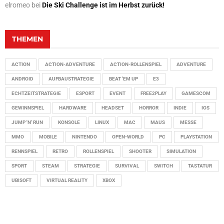
elromeo
bei
Die Ski Challenge ist im Herbst zurück!
THEMEN
ACTION
ACTION-ADVENTURE
ACTION-ROLLENSPIEL
ADVENTURE
ANDROID
AUFBAUSTRATEGIE
BEAT 'EM UP
E3
ECHTZEITSTRATEGIE
ESPORT
EVENT
FREE2PLAY
GAMESCOM
GEWINNSPIEL
HARDWARE
HEADSET
HORROR
INDIE
IOS
JUMP 'N' RUN
KONSOLE
LINUX
MAC
MAUS
MESSE
MMO
MOBILE
NINTENDO
OPEN-WORLD
PC
PLAYSTATION
RENNSPIEL
RETRO
ROLLENSPIEL
SHOOTER
SIMULATION
SPORT
STEAM
STRATEGIE
SURVIVAL
SWITCH
TASTATUR
UBISOFT
VIRTUAL REALITY
XBOX