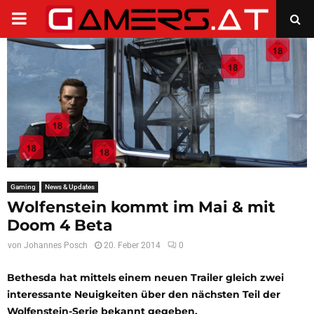
PRIMARY
MENU
Gaming
News & Updates
Wolfenstein kommt im Mai & mit
Doom 4 Beta
von
Johannes Posch
20. Feber 2014
0
Bethesda
hat mittels einem neuen
Trailer
gleich
zwei
interessante Neuigkeiten
über den nächsten Teil der
Wolfenstein
-Serie bekannt gegeben.