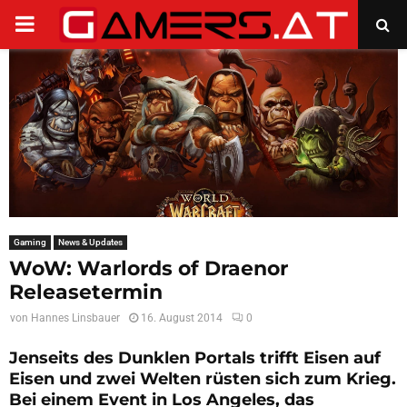
PRIMARY
MENU
Gaming
News & Updates
WoW: Warlords of Draenor
Releasetermin
von
Hannes Linsbauer
16. August 2014
0
Jenseits des Dunklen Portals trifft Eisen auf
Eisen und zwei Welten rüsten sich zum Krieg.
Bei einem Event in Los Angeles, das