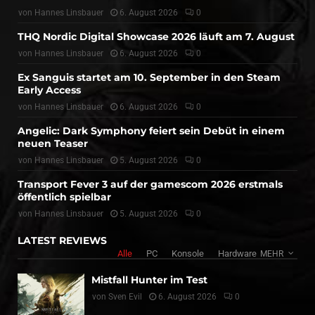
von
Hannes Linsbauer
6. August 2026
0
THQ Nordic Digital Showcase 2026 läuft am 7. August
von
Hannes Linsbauer
6. August 2026
0
Ex Sanguis startet am 10. September in den Steam
Early Access
von
Hannes Linsbauer
6. August 2026
0
Angelic: Dark Symphony feiert sein Debüt in einem
neuen Teaser
von
Hannes Linsbauer
5. August 2026
0
Transport Fever 3 auf der gamescom 2026 erstmals
öffentlich spielbar
von
Hannes Linsbauer
5. August 2026
0
LATEST REVIEWS
Alle
PC
Konsole
Hardware
MEHR
Mistfall Hunter im Test
von
Sven Evil
6. August 2026
0