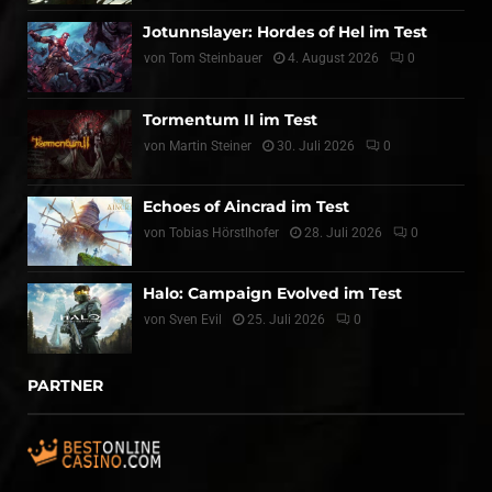
Jotunnslayer: Hordes of Hel im Test
von
Tom Steinbauer
4. August 2026
0
Tormentum II im Test
von
Martin Steiner
30. Juli 2026
0
Echoes of Aincrad im Test
von
Tobias Hörstlhofer
28. Juli 2026
0
Halo: Campaign Evolved im Test
von
Sven Evil
25. Juli 2026
0
PARTNER