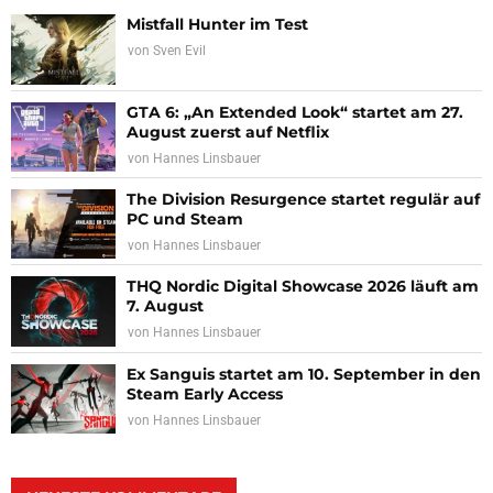
Mistfall Hunter im Test
von
Sven Evil
GTA 6: „An Extended Look“ startet am 27.
August zuerst auf Netflix
von
Hannes Linsbauer
The Division Resurgence startet regulär auf
PC und Steam
von
Hannes Linsbauer
THQ Nordic Digital Showcase 2026 läuft am
7. August
von
Hannes Linsbauer
Ex Sanguis startet am 10. September in den
Steam Early Access
von
Hannes Linsbauer