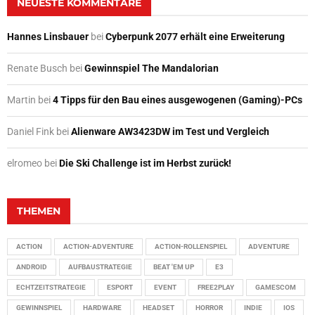
NEUESTE KOMMENTARE
Hannes Linsbauer
bei
Cyberpunk 2077 erhält eine Erweiterung
Renate Busch
bei
Gewinnspiel The Mandalorian
Martin
bei
4 Tipps für den Bau eines ausgewogenen (Gaming)-PCs
Daniel Fink
bei
Alienware AW3423DW im Test und Vergleich
elromeo
bei
Die Ski Challenge ist im Herbst zurück!
THEMEN
ACTION
ACTION-ADVENTURE
ACTION-ROLLENSPIEL
ADVENTURE
ANDROID
AUFBAUSTRATEGIE
BEAT 'EM UP
E3
ECHTZEITSTRATEGIE
ESPORT
EVENT
FREE2PLAY
GAMESCOM
GEWINNSPIEL
HARDWARE
HEADSET
HORROR
INDIE
IOS