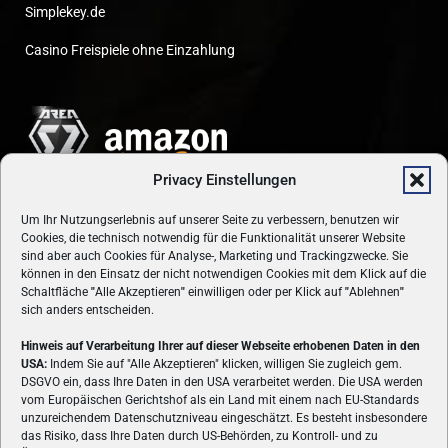
Simplekey.de
Casino Freispiele ohne Einzahlung
Privacy Einstellungen
Um Ihr Nutzungserlebnis auf unserer Seite zu verbessern, benutzen wir
Cookies, die technisch notwendig für die Funktionalität unserer Website
sind aber auch Cookies für Analyse-, Marketing und Trackingzwecke. Sie
können in den Einsatz der nicht notwendigen Cookies mit dem Klick auf die
Schaltfläche
"
Alle Akzeptieren
"
einwilligen oder per Klick auf
"
Ablehnen
"
sich anders entscheiden.
Hinweis auf Verarbeitung Ihrer auf dieser Webseite erhobenen Daten in den
USA:
Indem Sie auf "Alle Akzeptieren" klicken, willigen Sie zugleich gem.
ÜBER UNS
DSGVO ein, dass Ihre Daten in den USA verarbeitet werden. Die USA werden
vom Europäischen Gerichtshof als ein Land mit einem nach EU-Standards
VON GAMERN, FÜR GAMER! Gamers.at ist das älteste Online-
unzureichendem Datenschutzniveau eingeschätzt. Es besteht insbesondere
Spielemagazin Österreichs und bringt täglich aktuelle News,
das Risiko, dass Ihre Daten durch US-Behörden, zu Kontroll- und zu