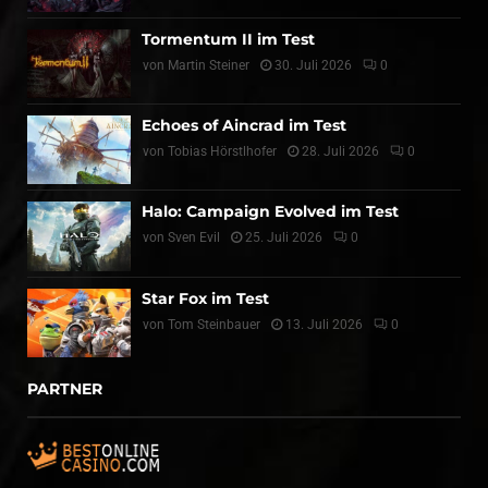
Tormentum II im Test
von
Martin Steiner
30. Juli 2026
0
Echoes of Aincrad im Test
von
Tobias Hörstlhofer
28. Juli 2026
0
Halo: Campaign Evolved im Test
von
Sven Evil
25. Juli 2026
0
Star Fox im Test
von
Tom Steinbauer
13. Juli 2026
0
PARTNER