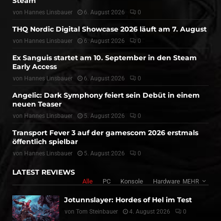
Steam
von
Hannes Linsbauer
6. August 2026
0
THQ Nordic Digital Showcase 2026 läuft am 7. August
von
Hannes Linsbauer
6. August 2026
0
Ex Sanguis startet am 10. September in den Steam
Early Access
von
Hannes Linsbauer
6. August 2026
0
Angelic: Dark Symphony feiert sein Debüt in einem
neuen Teaser
von
Hannes Linsbauer
5. August 2026
0
Transport Fever 3 auf der gamescom 2026 erstmals
öffentlich spielbar
von
Hannes Linsbauer
5. August 2026
0
LATEST REVIEWS
Alle
PC
Konsole
Hardware
MEHR
Jotunnslayer: Hordes of Hel im Test
von
Tom Steinbauer
4. August 2026
0