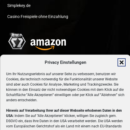
Simplekey.de
Casino Freispiele ohne Einzahlung
Privacy Einstellungen
Um Ihr Nutzungserlebnis auf unserer Seite zu verbessern, benutzen wir
Cookies, die technisch notwendig für die Funktionalität unserer Website
sind aber auch Cookies für Analyse-, Marketing und Trackingzwecke. Sie
können in den Einsatz der nicht notwendigen Cookies mit dem Klick auf die
Schaltfläche
"
Alle Akzeptieren
"
einwilligen oder per Klick auf
"
Ablehnen
"
sich
anders entscheiden.
ÜBER UNS
Hinweis auf Verarbeitung Ihrer auf dieser Webseite erhobenen Daten in den
USA:
Indem Sie auf "Alle Akzeptieren" klicken, willigen Sie zugleich gem.
VON GAMERN, FÜR GAMER! Gamers.at ist das älteste Online-
DSGVO ein, dass Ihre Daten in den USA verarbeitet werden. Die USA werden
vom Europäischen Gerichtshof als ein Land mit einem nach EU-Standards
Spielemagazin Österreichs und bringt täglich aktuelle News,