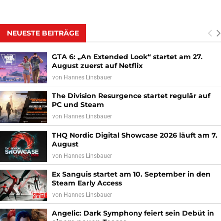
NEUESTE BEITRÄGE
GTA 6: „An Extended Look“ startet am 27.
August zuerst auf Netflix
von
Hannes Linsbauer
The Division Resurgence startet regulär auf
PC und Steam
von
Hannes Linsbauer
THQ Nordic Digital Showcase 2026 läuft am 7.
August
von
Hannes Linsbauer
Ex Sanguis startet am 10. September in den
Steam Early Access
von
Hannes Linsbauer
Angelic: Dark Symphony feiert sein Debüt in