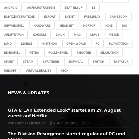
ANDROID
AUFBAUSTRATEGIE
BEAT 'EM UP
E3
ECHTZEITSTRATEGIE
ESPORT
EVENT
FREE2PLAY
GAMESCOM
GEWINNSPIEL
HARDWARE
HEADSET
HORROR
INDIE
IOS
JUMP 'N' RUN
KONSOLE
LINUX
MAC
MAUS
MESSE
MMO
MOBILE
NINTENDO
OPEN-WORLD
PC
PLAYSTATION
RENNSPIEL
RETRO
ROLLENSPIEL
SHOOTER
SIMULATION
SPORT
STEAM
STRATEGIE
SURVIVAL
SWITCH
TASTATUR
UBISOFT
VIRTUAL REALITY
XBOX
NEWS & UPDATES
GTA 6: „An Extended Look“ startet am 27. August
zuerst auf Netflix
von
Hannes Linsbauer
6. August 2026
0
The Division Resurgence startet regulär auf PC und