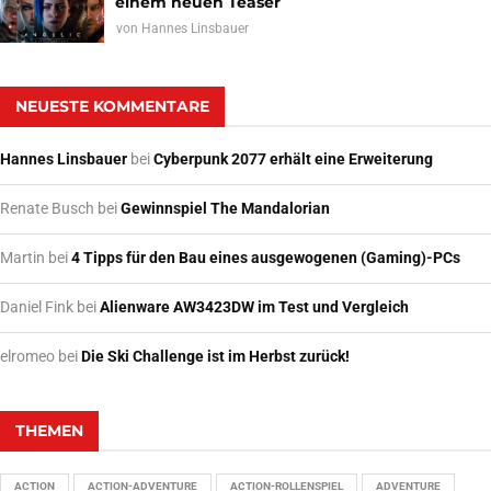
einem neuen Teaser
von
Hannes Linsbauer
NEUESTE KOMMENTARE
Hannes Linsbauer
bei
Cyberpunk 2077 erhält eine Erweiterung
Renate Busch
bei
Gewinnspiel The Mandalorian
Martin
bei
4 Tipps für den Bau eines ausgewogenen (Gaming)-PCs
Daniel Fink
bei
Alienware AW3423DW im Test und Vergleich
elromeo
bei
Die Ski Challenge ist im Herbst zurück!
THEMEN
ACTION
ACTION-ADVENTURE
ACTION-ROLLENSPIEL
ADVENTURE