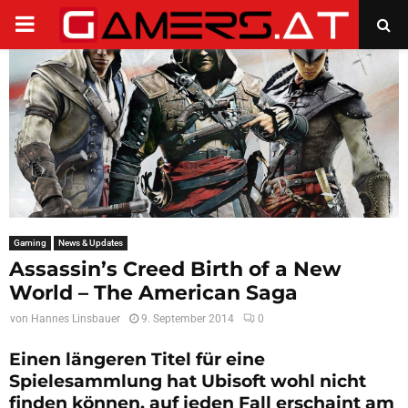
PRIMARY
MENU
Gaming
News & Updates
Assassin’s Creed Birth of a New
World – The American Saga
von
Hannes Linsbauer
9. September 2014
0
Einen längeren Titel für eine
Spielesammlung hat Ubisoft wohl nicht
finden können, auf jeden Fall erschaint am