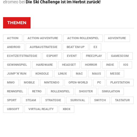
elromeo
bei
Die Ski Challenge ist im Herbst zurück!
THEMEN
ACTION
ACTION-ADVENTURE
ACTION-ROLLENSPIEL
ADVENTURE
ANDROID
AUFBAUSTRATEGIE
BEAT 'EM UP
E3
ECHTZEITSTRATEGIE
ESPORT
EVENT
FREE2PLAY
GAMESCOM
GEWINNSPIEL
HARDWARE
HEADSET
HORROR
INDIE
IOS
JUMP 'N' RUN
KONSOLE
LINUX
MAC
MAUS
MESSE
MMO
MOBILE
NINTENDO
OPEN-WORLD
PC
PLAYSTATION
RENNSPIEL
RETRO
ROLLENSPIEL
SHOOTER
SIMULATION
SPORT
STEAM
STRATEGIE
SURVIVAL
SWITCH
TASTATUR
UBISOFT
VIRTUAL REALITY
XBOX