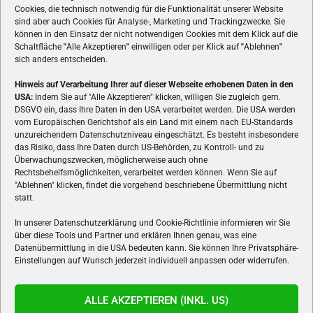
Cookies, die technisch notwendig für die Funktionalität unserer Website
sind aber auch Cookies für Analyse-, Marketing und Trackingzwecke. Sie
können in den Einsatz der nicht notwendigen Cookies mit dem Klick auf die
Schaltfläche
"
Alle Akzeptieren
"
einwilligen oder per Klick auf
"
Ablehnen
"
sich anders entscheiden.
Hinweis auf Verarbeitung Ihrer auf dieser Webseite erhobenen Daten in den
USA:
Indem Sie auf "Alle Akzeptieren" klicken, willigen Sie zugleich gem.
ÜBER UNS
DSGVO ein, dass Ihre Daten in den USA verarbeitet werden. Die USA werden
vom Europäischen Gerichtshof als ein Land mit einem nach EU-Standards
VON GAMERN, FÜR GAMER! Gamers.at ist das älteste Online-
unzureichendem Datenschutzniveau eingeschätzt. Es besteht insbesondere
Spielemagazin Österreichs und bringt täglich aktuelle News,
das Risiko, dass Ihre Daten durch US-Behörden, zu Kontroll- und zu
Reviews und Videos zu PC- und Konsolenspielen, Gaming-
Überwachungszwecken, möglicherweise auch ohne
Hardware und aus der Welt des e-Sport's.
Rechtsbehelfsmöglichkeiten, verarbeitet werden können. Wenn Sie auf
"Ablehnen" klicken, findet die vorgehend beschriebene Übermittlung nicht
Schreib uns:
redaktion@gamers.at
statt.
In unserer Datenschutzerklärung und Cookie-Richtlinie informieren wir Sie
über diese Tools und Partner und erklären Ihnen genau, was eine
FOLGE UNS
Datenübermittlung in die USA bedeuten kann. Sie können Ihre Privatsphäre-
Einstellungen auf Wunsch jederzeit individuell anpassen oder widerrufen.
ALLE AKZEPTIEREN (INKL. US)