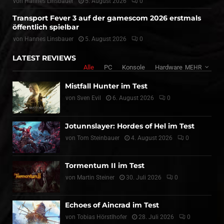
von
Hannes Linsbauer
5. August 2026
0
Transport Fever 3 auf der gamescom 2026 erstmals
öffentlich spielbar
von
Hannes Linsbauer
5. August 2026
0
LATEST REVIEWS
Alle
PC
Konsole
Hardware
MEHR
Mistfall Hunter im Test
von
Sven Evil
6. August 2026
0
Jotunnslayer: Hordes of Hel im Test
von
Tom Steinbauer
4. August 2026
0
Tormentum II im Test
von
Martin Steiner
30. Juli 2026
0
Echoes of Aincrad im Test
von
Tobias Hörstlhofer
28. Juli 2026
0