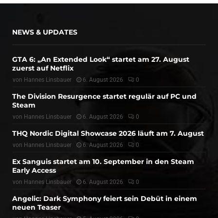
NEWS & UPDATES
GTA 6: „An Extended Look“ startet am 27. August
zuerst auf Netflix
von
Hannes Linsbauer
6. August 2026
0
The Division Resurgence startet regulär auf PC und
Steam
von
Hannes Linsbauer
6. August 2026
0
THQ Nordic Digital Showcase 2026 läuft am 7. August
von
Hannes Linsbauer
6. August 2026
0
Ex Sanguis startet am 10. September in den Steam
Early Access
von
Hannes Linsbauer
6. August 2026
0
Angelic: Dark Symphony feiert sein Debüt in einem
neuen Teaser