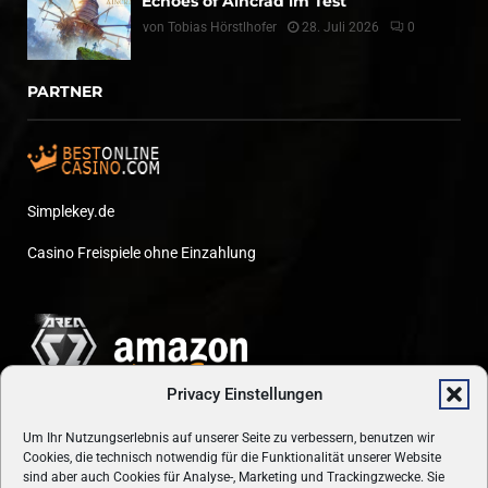
Echoes of Aincrad im Test
von
Tobias Hörstlhofer
28. Juli 2026
0
PARTNER
Simplekey.de
Casino Freispiele ohne Einzahlung
Privacy Einstellungen
Um Ihr Nutzungserlebnis auf unserer Seite zu verbessern, benutzen wir
Cookies, die technisch notwendig für die Funktionalität unserer Website
sind aber auch Cookies für Analyse-, Marketing und Trackingzwecke. Sie