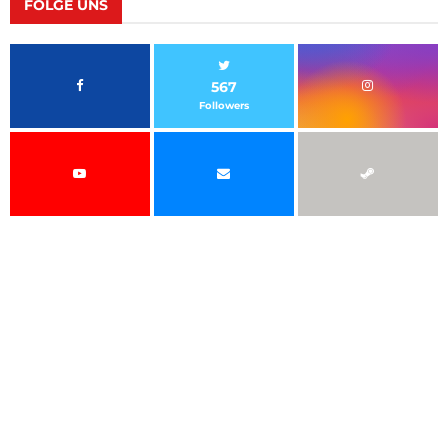
FOLGE UNS
567
Followers