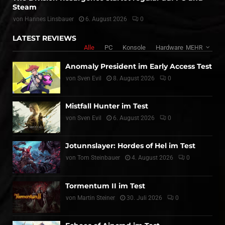
Steam
von
Hannes Linsbauer
6. August 2026
0
LATEST REVIEWS
Alle
PC
Konsole
Hardware
MEHR
Anomaly President im Early Access Test
von
Sven Evil
8. August 2026
0
Mistfall Hunter im Test
von
Sven Evil
6. August 2026
0
Jotunnslayer: Hordes of Hel im Test
von
Tom Steinbauer
4. August 2026
0
Tormentum II im Test
von
Martin Steiner
30. Juli 2026
0