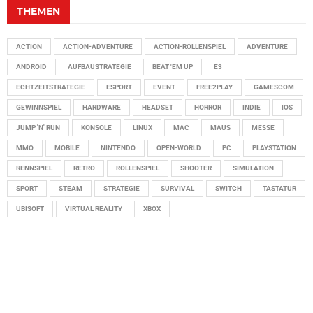
THEMEN
ACTION
ACTION-ADVENTURE
ACTION-ROLLENSPIEL
ADVENTURE
ANDROID
AUFBAUSTRATEGIE
BEAT 'EM UP
E3
ECHTZEITSTRATEGIE
ESPORT
EVENT
FREE2PLAY
GAMESCOM
GEWINNSPIEL
HARDWARE
HEADSET
HORROR
INDIE
IOS
JUMP 'N' RUN
KONSOLE
LINUX
MAC
MAUS
MESSE
MMO
MOBILE
NINTENDO
OPEN-WORLD
PC
PLAYSTATION
RENNSPIEL
RETRO
ROLLENSPIEL
SHOOTER
SIMULATION
SPORT
STEAM
STRATEGIE
SURVIVAL
SWITCH
TASTATUR
UBISOFT
VIRTUAL REALITY
XBOX