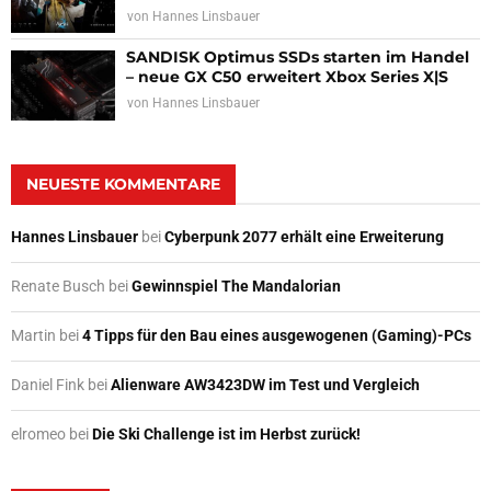
von
Hannes Linsbauer
SANDISK Optimus SSDs starten im Handel
– neue GX C50 erweitert Xbox Series X|S
von
Hannes Linsbauer
NEUESTE KOMMENTARE
Hannes Linsbauer
bei
Cyberpunk 2077 erhält eine Erweiterung
Renate Busch
bei
Gewinnspiel The Mandalorian
Martin
bei
4 Tipps für den Bau eines ausgewogenen (Gaming)-PCs
Daniel Fink
bei
Alienware AW3423DW im Test und Vergleich
elromeo
bei
Die Ski Challenge ist im Herbst zurück!