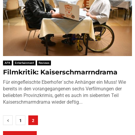
AFK
Entertainment
Reviews
Filmkritik: Kaiserschmarrndrama
Für eingefleischte Eberhofer´sche Anhänger ein Muss! Wie
bereits in den vorangegangenen sechs Verfilmungen der
beliebten Provinzkrimis, geht es auch im siebenten Teil
Kaiserschmarrndrama wieder deftig...
Seitennummerierung
1
2
der
Beiträge