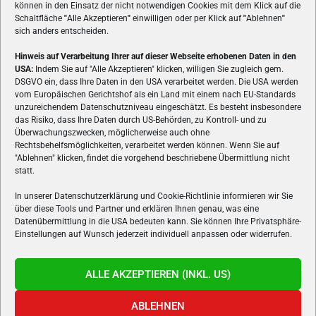
können in den Einsatz der nicht notwendigen Cookies mit dem Klick auf die
Schaltfläche
"
Alle Akzeptieren
"
einwilligen oder per Klick auf
"
Ablehnen
"
sich anders entscheiden.
Hinweis auf Verarbeitung Ihrer auf dieser Webseite erhobenen Daten in den
USA:
Indem Sie auf "Alle Akzeptieren" klicken, willigen Sie zugleich gem.
ÜBER UNS
DSGVO ein, dass Ihre Daten in den USA verarbeitet werden. Die USA werden
vom Europäischen Gerichtshof als ein Land mit einem nach EU-Standards
VON GAMERN, FÜR GAMER! Gamers.at ist das älteste Online-
unzureichendem Datenschutzniveau eingeschätzt. Es besteht insbesondere
Spielemagazin Österreichs und bringt täglich aktuelle News,
das Risiko, dass Ihre Daten durch US-Behörden, zu Kontroll- und zu
Reviews und Videos zu PC- und Konsolenspielen, Gaming-
Überwachungszwecken, möglicherweise auch ohne
Hardware und aus der Welt des e-Sport's.
Rechtsbehelfsmöglichkeiten, verarbeitet werden können. Wenn Sie auf
"Ablehnen" klicken, findet die vorgehend beschriebene Übermittlung nicht
Schreib uns:
redaktion@gamers.at
statt.
In unserer Datenschutzerklärung und Cookie-Richtlinie informieren wir Sie
über diese Tools und Partner und erklären Ihnen genau, was eine
FOLGE UNS
Datenübermittlung in die USA bedeuten kann. Sie können Ihre Privatsphäre-
Einstellungen auf Wunsch jederzeit individuell anpassen oder widerrufen.
ALLE AKZEPTIEREN (INKL. US)
ABLEHNEN