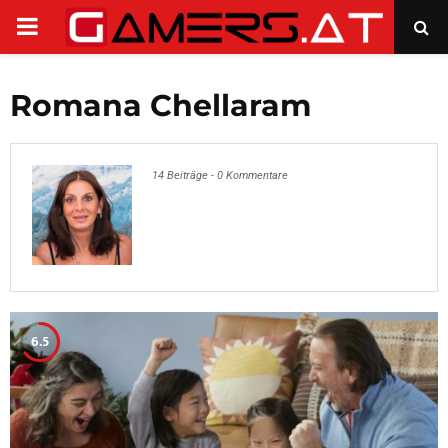
PRIMARY
MENU
Romana Chellaram
14 Beiträge
-
0 Kommentare
6.5