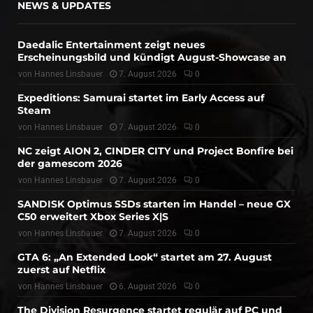
NEWS & UPDATES
Daedalic Entertainment zeigt neues
Erscheinungsbild und kündigt August-Showcase an
von
Hannes Linsbauer
7. August 2026
0
Expeditions: Samurai startet im Early Access auf
Steam
von
Hannes Linsbauer
7. August 2026
0
NC zeigt AION 2, CINDER CITY und Project Bonfire bei
der gamescom 2026
von
Hannes Linsbauer
7. August 2026
0
SANDISK Optimus SSDs starten im Handel – neue GX
C50 erweitert Xbox Series X|S
von
Hannes Linsbauer
7. August 2026
0
GTA 6: „An Extended Look“ startet am 27. August
zuerst auf Netflix
von
Hannes Linsbauer
6. August 2026
0
The Division Resurgence startet regulär auf PC und