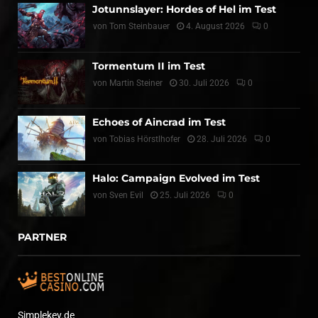
Jotunnslayer: Hordes of Hel im Test
von
Tom Steinbauer
4. August 2026
0
Tormentum II im Test
von
Martin Steiner
30. Juli 2026
0
Echoes of Aincrad im Test
von
Tobias Hörstlhofer
28. Juli 2026
0
Halo: Campaign Evolved im Test
von
Sven Evil
25. Juli 2026
0
PARTNER
Simplekey.de