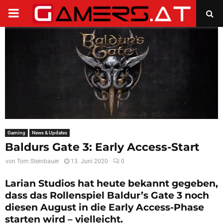
PRIMARY
MENU
Gaming
News & Updates
Baldurs Gate 3: Early Access-Start
von
Tom Steinbauer
13. Juni 2020
0
Larian Studios hat heute bekannt gegeben,
dass das Rollenspiel Baldur’s Gate 3 noch
diesen August in die Early Access-Phase
starten wird – vielleicht.