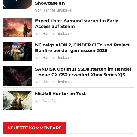
Showcase an
von
Hannes Linsbauer
Expeditions: Samurai startet im Early
Access auf Steam
von
Hannes Linsbauer
NC zeigt AION 2, CINDER CITY und Project
Bonfire bei der gamescom 2026
von
Hannes Linsbauer
SANDISK Optimus SSDs starten im Handel
– neue GX C50 erweitert Xbox Series X|S
von
Hannes Linsbauer
Mistfall Hunter im Test
von
Sven Evil
NEUESTE KOMMENTARE