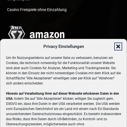
Casino Freispiele ohne Einzahlung
Privacy Einstellungen
Um Ihr Nutzungserlebnis auf unserer Seite zu verbessern, benutzen wir
Cookies, die technisch notwendig für die Funktionalität unserer Website
sind aber auch Cookies für Analyse-, Marketing und Trackingzwecke. Sie
können in den Einsatz der nicht notwendigen Cookies mit dem Klick auf die
Schaltfläche
"
Alle Akzeptieren
"
einwilligen oder per Klick auf
"
Ablehnen
"
sich anders entscheiden.
Hinweis auf Verarbeitung Ihrer auf dieser Webseite erhobenen Daten in den
USA:
Indem Sie auf "Alle Akzeptieren" klicken, willigen Sie zugleich gem.
ÜBER UNS
DSGVO ein, dass Ihre Daten in den USA verarbeitet werden. Die USA werden
vom Europäischen Gerichtshof als ein Land mit einem nach EU-Standards
VON GAMERN, FÜR GAMER! Gamers.at ist das älteste Online-
unzureichendem Datenschutzniveau eingeschätzt. Es besteht insbesondere
Spielemagazin Österreichs und bringt täglich aktuelle News,
das Risiko, dass Ihre Daten durch US-Behörden, zu Kontroll- und zu
Reviews und Videos zu PC- und Konsolenspielen, Gaming-
Überwachungszwecken, möglicherweise auch ohne