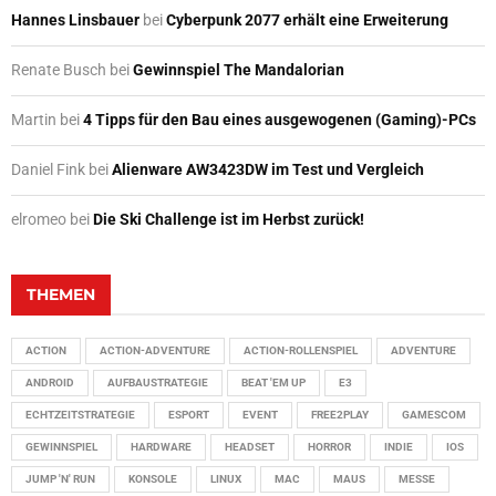
Hannes Linsbauer
bei
Cyberpunk 2077 erhält eine Erweiterung
Renate Busch
bei
Gewinnspiel The Mandalorian
Martin
bei
4 Tipps für den Bau eines ausgewogenen (Gaming)-PCs
Daniel Fink
bei
Alienware AW3423DW im Test und Vergleich
elromeo
bei
Die Ski Challenge ist im Herbst zurück!
THEMEN
ACTION
ACTION-ADVENTURE
ACTION-ROLLENSPIEL
ADVENTURE
ANDROID
AUFBAUSTRATEGIE
BEAT 'EM UP
E3
ECHTZEITSTRATEGIE
ESPORT
EVENT
FREE2PLAY
GAMESCOM
GEWINNSPIEL
HARDWARE
HEADSET
HORROR
INDIE
IOS
JUMP 'N' RUN
KONSOLE
LINUX
MAC
MAUS
MESSE