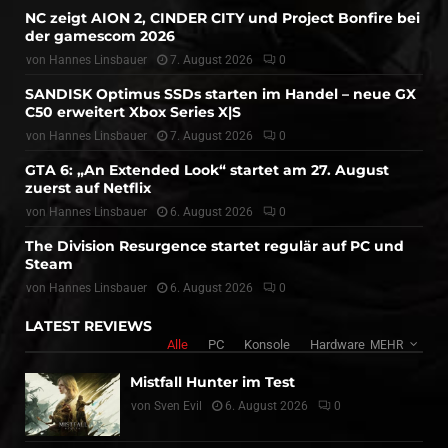
NC zeigt AION 2, CINDER CITY und Project Bonfire bei
der gamescom 2026
von
Hannes Linsbauer
7. August 2026
0
SANDISK Optimus SSDs starten im Handel – neue GX
C50 erweitert Xbox Series X|S
von
Hannes Linsbauer
7. August 2026
0
GTA 6: „An Extended Look“ startet am 27. August
zuerst auf Netflix
von
Hannes Linsbauer
6. August 2026
0
The Division Resurgence startet regulär auf PC und
Steam
von
Hannes Linsbauer
6. August 2026
0
LATEST REVIEWS
Alle
PC
Konsole
Hardware
MEHR
Mistfall Hunter im Test
von
Sven Evil
6. August 2026
0