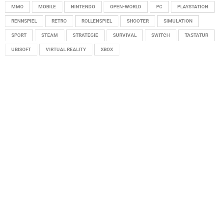
MMO
MOBILE
NINTENDO
OPEN-WORLD
PC
PLAYSTATION
RENNSPIEL
RETRO
ROLLENSPIEL
SHOOTER
SIMULATION
SPORT
STEAM
STRATEGIE
SURVIVAL
SWITCH
TASTATUR
UBISOFT
VIRTUAL REALITY
XBOX