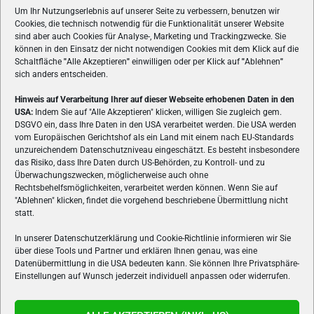
Um Ihr Nutzungserlebnis auf unserer Seite zu verbessern, benutzen wir
Cookies, die technisch notwendig für die Funktionalität unserer Website
sind aber auch Cookies für Analyse-, Marketing und Trackingzwecke. Sie
können in den Einsatz der nicht notwendigen Cookies mit dem Klick auf die
Schaltfläche
"
Alle Akzeptieren
"
einwilligen oder per Klick auf
"
Ablehnen
"
sich anders entscheiden.
Hinweis auf Verarbeitung Ihrer auf dieser Webseite erhobenen Daten in den
USA:
Indem Sie auf "Alle Akzeptieren" klicken, willigen Sie zugleich gem.
ÜBER UNS
DSGVO ein, dass Ihre Daten in den USA verarbeitet werden. Die USA werden
vom Europäischen Gerichtshof als ein Land mit einem nach EU-Standards
VON GAMERN, FÜR GAMER! Gamers.at ist das älteste Online-
unzureichendem Datenschutzniveau eingeschätzt. Es besteht insbesondere
Spielemagazin Österreichs und bringt täglich aktuelle News,
das Risiko, dass Ihre Daten durch US-Behörden, zu Kontroll- und zu
Reviews und Videos zu PC- und Konsolenspielen, Gaming-
Überwachungszwecken, möglicherweise auch ohne
Rechtsbehelfsmöglichkeiten, verarbeitet werden können. Wenn Sie auf
Hardware und aus der Welt des e-Sport's.
"Ablehnen" klicken, findet die vorgehend beschriebene Übermittlung nicht
statt.
Schreib uns:
redaktion@gamers.at
In unserer Datenschutzerklärung und Cookie-Richtlinie informieren wir Sie
über diese Tools und Partner und erklären Ihnen genau, was eine
FOLGE UNS
Datenübermittlung in die USA bedeuten kann. Sie können Ihre Privatsphäre-
Einstellungen auf Wunsch jederzeit individuell anpassen oder widerrufen.