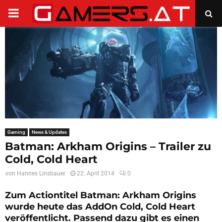
PRIMARY
MENU
Gaming
News & Updates
Batman: Arkham Origins – Trailer zu
Cold, Cold Heart
von
Hannes Linsbauer
22. April 2014
0
Zum Actiontitel Batman: Arkham Origins
wurde heute das AddOn
Cold, Cold Heart
veröffentlicht. Passend dazu gibt es einen