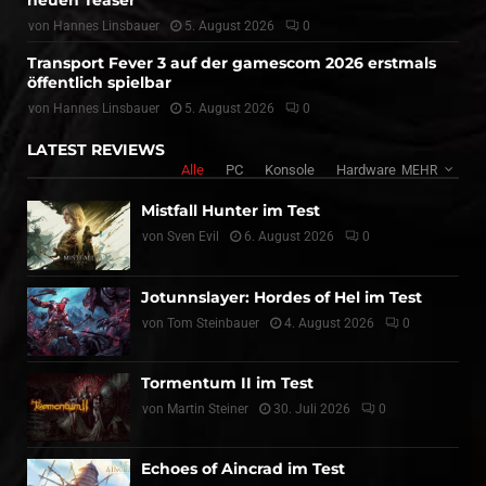
neuen Teaser
von
Hannes Linsbauer
5. August 2026
0
Transport Fever 3 auf der gamescom 2026 erstmals
öffentlich spielbar
von
Hannes Linsbauer
5. August 2026
0
LATEST REVIEWS
Alle
PC
Konsole
Hardware
MEHR
Mistfall Hunter im Test
von
Sven Evil
6. August 2026
0
Jotunnslayer: Hordes of Hel im Test
von
Tom Steinbauer
4. August 2026
0
Tormentum II im Test
von
Martin Steiner
30. Juli 2026
0
Echoes of Aincrad im Test