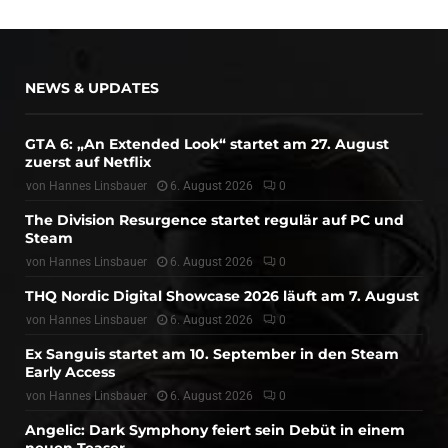
NEWS & UPDATES
GTA 6: „An Extended Look“ startet am 27. August
zuerst auf Netflix
von
Hannes Linsbauer
6. August 2026
0
The Division Resurgence startet regulär auf PC und
Steam
von
Hannes Linsbauer
6. August 2026
0
THQ Nordic Digital Showcase 2026 läuft am 7. August
von
Hannes Linsbauer
6. August 2026
0
Ex Sanguis startet am 10. September in den Steam
Early Access
von
Hannes Linsbauer
6. August 2026
0
Angelic: Dark Symphony feiert sein Debüt in einem