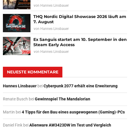
von
Hannes Linsbauer
THQ Nordic Digital Showcase 2026 läuft am
7. August
von
Hannes Linsbauer
Ex Sanguis startet am 10. September in den
Steam Early Access
von
Hannes Linsbauer
NEUESTE KOMMENTARE
Hannes Linsbauer
bei
Cyberpunk 2077 erhält eine Erweiterung
Renate Busch
bei
Gewinnspiel The Mandalorian
Martin
bei
4 Tipps für den Bau eines ausgewogenen (Gaming)-PCs
Daniel Fink
bei
Alienware AW3423DW im Test und Vergleich