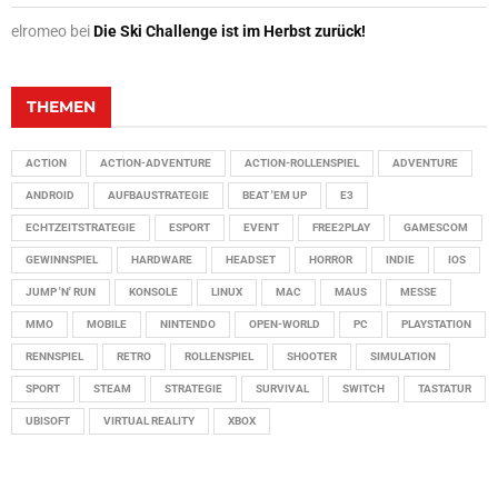
elromeo
bei
Die Ski Challenge ist im Herbst zurück!
THEMEN
ACTION
ACTION-ADVENTURE
ACTION-ROLLENSPIEL
ADVENTURE
ANDROID
AUFBAUSTRATEGIE
BEAT 'EM UP
E3
ECHTZEITSTRATEGIE
ESPORT
EVENT
FREE2PLAY
GAMESCOM
GEWINNSPIEL
HARDWARE
HEADSET
HORROR
INDIE
IOS
JUMP 'N' RUN
KONSOLE
LINUX
MAC
MAUS
MESSE
MMO
MOBILE
NINTENDO
OPEN-WORLD
PC
PLAYSTATION
RENNSPIEL
RETRO
ROLLENSPIEL
SHOOTER
SIMULATION
SPORT
STEAM
STRATEGIE
SURVIVAL
SWITCH
TASTATUR
UBISOFT
VIRTUAL REALITY
XBOX