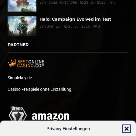
von
Tobias Hörstlhofer
28. Juli 2026
0
Halo: Campaign Evolved im Test
von
Sven Evil
25. Juli 2026
0
PARTNER
Simplekey.de
Casino Freispiele ohne Einzahlung
Privacy Einstellungen