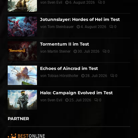
von
Sven Evil
6. August 2026
0
Jotunnslayer: Hordes of Hel im Test
von
Tom Steinbauer
4. August 2026
0
Tormentum II im Test
von
Martin Steiner
30. Juli 2026
0
Echoes of Aincrad im Test
von
Tobias Hörstlhofer
28. Juli 2026
0
Halo: Campaign Evolved im Test
von
Sven Evil
25. Juli 2026
0
PARTNER