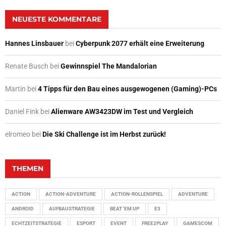
NEUESTE KOMMENTARE
Hannes Linsbauer
bei
Cyberpunk 2077 erhält eine Erweiterung
Renate Busch
bei
Gewinnspiel The Mandalorian
Martin
bei
4 Tipps für den Bau eines ausgewogenen (Gaming)-PCs
Daniel Fink
bei
Alienware AW3423DW im Test und Vergleich
elromeo
bei
Die Ski Challenge ist im Herbst zurück!
THEMEN
ACTION
ACTION-ADVENTURE
ACTION-ROLLENSPIEL
ADVENTURE
ANDROID
AUFBAUSTRATEGIE
BEAT 'EM UP
E3
ECHTZEITSTRATEGIE
ESPORT
EVENT
FREE2PLAY
GAMESCOM