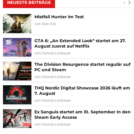
NEUESTE BEITRÄGE
Mistfall Hunter im Test
von
Sven Evil
GTA 6: „An Extended Look“ startet am 27.
August zuerst auf Netflix
von
Hannes Linsbauer
The Division Resurgence startet regulär auf
PC und Steam
von
Hannes Linsbauer
THQ Nordic Digital Showcase 2026 läuft am
7. August
von
Hannes Linsbauer
Ex Sanguis startet am 10. September in den
Steam Early Access
von
Hannes Linsbauer