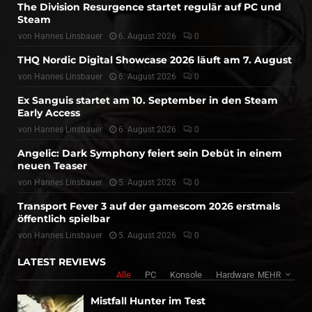
The Division Resurgence startet regulär auf PC und
Steam
von
Hannes Linsbauer
6. August 2026
0
THQ Nordic Digital Showcase 2026 läuft am 7. August
von
Hannes Linsbauer
6. August 2026
0
Ex Sanguis startet am 10. September in den Steam
Early Access
von
Hannes Linsbauer
6. August 2026
0
Angelic: Dark Symphony feiert sein Debüt in einem
neuen Teaser
von
Hannes Linsbauer
5. August 2026
0
Transport Fever 3 auf der gamescom 2026 erstmals
öffentlich spielbar
von
Hannes Linsbauer
5. August 2026
0
LATEST REVIEWS
Alle
PC
Konsole
Hardware
MEHR
Mistfall Hunter im Test