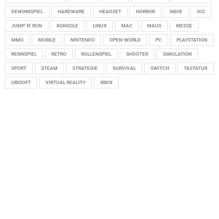
GEWINNSPIEL
HARDWARE
HEADSET
HORROR
INDIE
IOS
JUMP 'N' RUN
KONSOLE
LINUX
MAC
MAUS
MESSE
MMO
MOBILE
NINTENDO
OPEN-WORLD
PC
PLAYSTATION
RENNSPIEL
RETRO
ROLLENSPIEL
SHOOTER
SIMULATION
SPORT
STEAM
STRATEGIE
SURVIVAL
SWITCH
TASTATUR
UBISOFT
VIRTUAL REALITY
XBOX