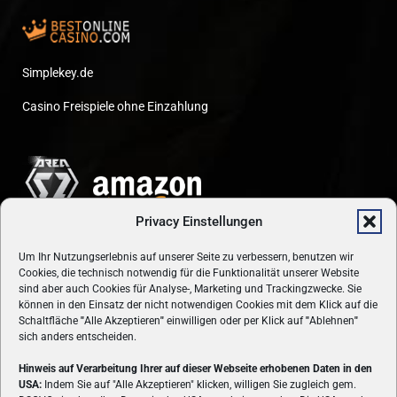
Simplekey.de
Casino Freispiele ohne Einzahlung
Privacy Einstellungen
Um Ihr Nutzungserlebnis auf unserer Seite zu verbessern, benutzen wir
Cookies, die technisch notwendig für die Funktionalität unserer Website
sind aber auch Cookies für Analyse-, Marketing und Trackingzwecke. Sie
können in den Einsatz der nicht notwendigen Cookies mit dem Klick auf die
Schaltfläche
"
Alle Akzeptieren
"
einwilligen oder per Klick auf
"
Ablehnen
"
sich anders entscheiden.
Hinweis auf Verarbeitung Ihrer auf dieser Webseite erhobenen Daten in den
USA:
Indem Sie auf "Alle Akzeptieren" klicken, willigen Sie zugleich gem.
ÜBER UNS