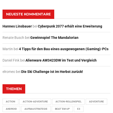
NEUESTE KOMMENTARE
Hannes Linsbauer
bei
Cyberpunk 2077 erhält eine Erweiterung
Renate Busch
bei
Gewinnspiel The Mandalorian
Martin
bei
4 Tipps für den Bau eines ausgewogenen (Gaming)-PCs
Daniel Fink
bei
Alienware AW3423DW im Test und Vergleich
elromeo
bei
Die Ski Challenge ist im Herbst zurück!
THEMEN
ACTION
ACTION-ADVENTURE
ACTION-ROLLENSPIEL
ADVENTURE
ANDROID
AUFBAUSTRATEGIE
BEAT 'EM UP
E3