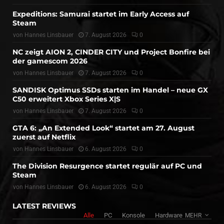
Expeditions: Samurai startet im Early Access auf
Steam
von
Hannes Linsbauer
7. August 2026
0
NC zeigt AION 2, CINDER CITY und Project Bonfire bei
der gamescom 2026
von
Hannes Linsbauer
7. August 2026
0
SANDISK Optimus SSDs starten im Handel – neue GX
C50 erweitert Xbox Series X|S
von
Hannes Linsbauer
7. August 2026
0
GTA 6: „An Extended Look“ startet am 27. August
zuerst auf Netflix
von
Hannes Linsbauer
6. August 2026
0
The Division Resurgence startet regulär auf PC und
Steam
von
Hannes Linsbauer
6. August 2026
0
LATEST REVIEWS
Alle
PC
Konsole
Hardware
MEHR