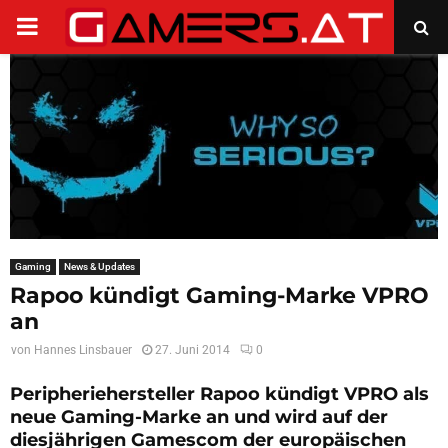
PRIMARY
MENU
Gaming
News & Updates
Rapoo kündigt Gaming-Marke VPRO
an
von
Hannes Linsbauer
27. Juni 2014
0
Peripheriehersteller Rapoo kündigt VPRO als
neue Gaming-Marke an und wird auf der
diesjährigen Gamescom der europäischen