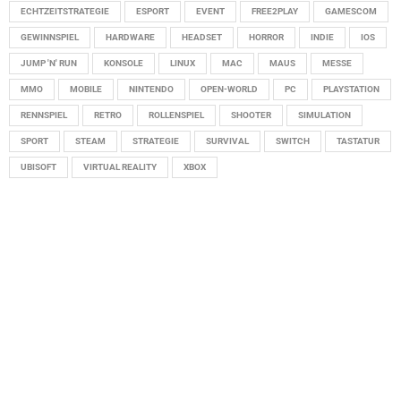
ECHTZEITSTRATEGIE
ESPORT
EVENT
FREE2PLAY
GAMESCOM
GEWINNSPIEL
HARDWARE
HEADSET
HORROR
INDIE
IOS
JUMP 'N' RUN
KONSOLE
LINUX
MAC
MAUS
MESSE
MMO
MOBILE
NINTENDO
OPEN-WORLD
PC
PLAYSTATION
RENNSPIEL
RETRO
ROLLENSPIEL
SHOOTER
SIMULATION
SPORT
STEAM
STRATEGIE
SURVIVAL
SWITCH
TASTATUR
UBISOFT
VIRTUAL REALITY
XBOX