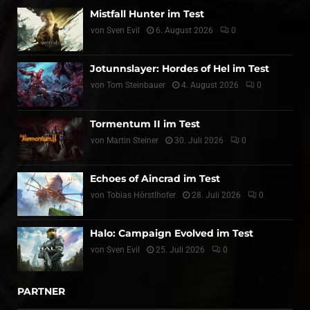
Mistfall Hunter im Test
von
Sven Evil
6. August 2026
0
Jotunnslayer: Hordes of Hel im Test
von
Tom Steinbauer
4. August 2026
0
Tormentum II im Test
von
Martin Steiner
30. Juli 2026
0
Echoes of Aincrad im Test
von
Tobias Hörstlhofer
28. Juli 2026
0
Halo: Campaign Evolved im Test
von
Sven Evil
25. Juli 2026
0
PARTNER