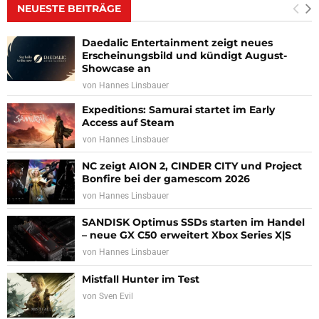
NEUESTE BEITRÄGE
Daedalic Entertainment zeigt neues
Erscheinungsbild und kündigt August-
Showcase an
von
Hannes Linsbauer
Expeditions: Samurai startet im Early
Access auf Steam
von
Hannes Linsbauer
NC zeigt AION 2, CINDER CITY und Project
Bonfire bei der gamescom 2026
von
Hannes Linsbauer
SANDISK Optimus SSDs starten im Handel
– neue GX C50 erweitert Xbox Series X|S
von
Hannes Linsbauer
Mistfall Hunter im Test
von
Sven Evil