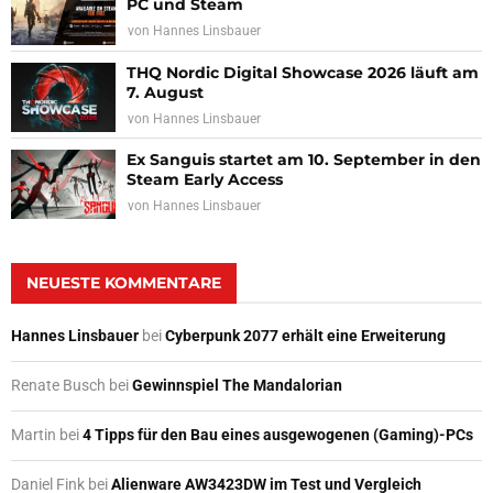
PC und Steam
von
Hannes Linsbauer
THQ Nordic Digital Showcase 2026 läuft am
7. August
von
Hannes Linsbauer
Ex Sanguis startet am 10. September in den
Steam Early Access
von
Hannes Linsbauer
NEUESTE KOMMENTARE
Hannes Linsbauer
bei
Cyberpunk 2077 erhält eine Erweiterung
Renate Busch
bei
Gewinnspiel The Mandalorian
Martin
bei
4 Tipps für den Bau eines ausgewogenen (Gaming)-PCs
Daniel Fink
bei
Alienware AW3423DW im Test und Vergleich