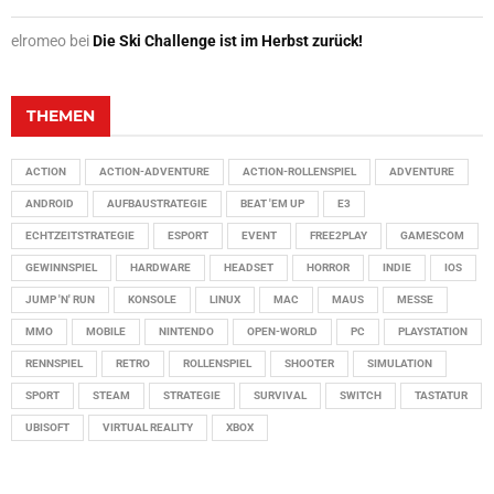
elromeo
bei
Die Ski Challenge ist im Herbst zurück!
THEMEN
ACTION
ACTION-ADVENTURE
ACTION-ROLLENSPIEL
ADVENTURE
ANDROID
AUFBAUSTRATEGIE
BEAT 'EM UP
E3
ECHTZEITSTRATEGIE
ESPORT
EVENT
FREE2PLAY
GAMESCOM
GEWINNSPIEL
HARDWARE
HEADSET
HORROR
INDIE
IOS
JUMP 'N' RUN
KONSOLE
LINUX
MAC
MAUS
MESSE
MMO
MOBILE
NINTENDO
OPEN-WORLD
PC
PLAYSTATION
RENNSPIEL
RETRO
ROLLENSPIEL
SHOOTER
SIMULATION
SPORT
STEAM
STRATEGIE
SURVIVAL
SWITCH
TASTATUR
UBISOFT
VIRTUAL REALITY
XBOX