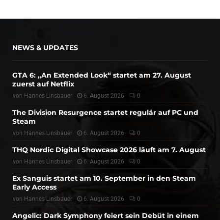
NEWS & UPDATES
GTA 6: „An Extended Look“ startet am 27. August
zuerst auf Netflix
von
Hannes Linsbauer
6. August 2026
0
The Division Resurgence startet regulär auf PC und
Steam
von
Hannes Linsbauer
6. August 2026
0
THQ Nordic Digital Showcase 2026 läuft am 7. August
von
Hannes Linsbauer
6. August 2026
0
Ex Sanguis startet am 10. September in den Steam
Early Access
von
Hannes Linsbauer
6. August 2026
0
Angelic: Dark Symphony feiert sein Debüt in einem