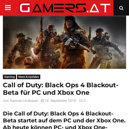
PRIMARY
MENU
Gaming
News & Updates
Call of Duty: Black Ops 4 Blackout-
Beta für PC und Xbox One
von
Hannes Linsbauer
14. September 2018
0
Die Call of Duty: Black Ops 4 Blackout-
Beta startet auf dem PC und der Xbox One.
Ab heute können PC- und Xbox One-