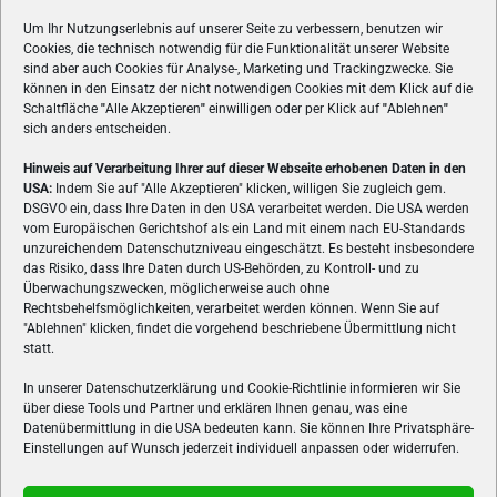
Um Ihr Nutzungserlebnis auf unserer Seite zu verbessern, benutzen wir
Cookies, die technisch notwendig für die Funktionalität unserer Website
sind aber auch Cookies für Analyse-, Marketing und Trackingzwecke. Sie
können in den Einsatz der nicht notwendigen Cookies mit dem Klick auf die
Schaltfläche
"
Alle Akzeptieren
"
einwilligen oder per Klick auf
"
Ablehnen
"
sich anders entscheiden.
Hinweis auf Verarbeitung Ihrer auf dieser Webseite erhobenen Daten in den
USA:
Indem Sie auf "Alle Akzeptieren" klicken, willigen Sie zugleich gem.
ÜBER UNS
DSGVO ein, dass Ihre Daten in den USA verarbeitet werden. Die USA werden
vom Europäischen Gerichtshof als ein Land mit einem nach EU-Standards
VON GAMERN, FÜR GAMER! Gamers.at ist das älteste Online-
unzureichendem Datenschutzniveau eingeschätzt. Es besteht insbesondere
Spielemagazin Österreichs und bringt täglich aktuelle News,
das Risiko, dass Ihre Daten durch US-Behörden, zu Kontroll- und zu
Reviews und Videos zu PC- und Konsolenspielen, Gaming-
Überwachungszwecken, möglicherweise auch ohne
Hardware und aus der Welt des e-Sport's.
Rechtsbehelfsmöglichkeiten, verarbeitet werden können. Wenn Sie auf
"Ablehnen" klicken, findet die vorgehend beschriebene Übermittlung nicht
Schreib uns:
redaktion@gamers.at
statt.
In unserer Datenschutzerklärung und Cookie-Richtlinie informieren wir Sie
über diese Tools und Partner und erklären Ihnen genau, was eine
FOLGE UNS
Datenübermittlung in die USA bedeuten kann. Sie können Ihre Privatsphäre-
Einstellungen auf Wunsch jederzeit individuell anpassen oder widerrufen.