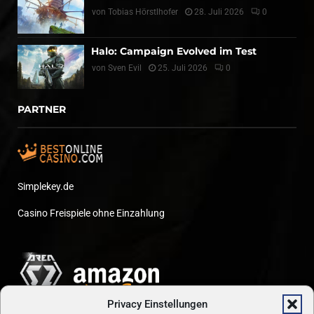
von
Tobias Hörstlhofer
28. Juli 2026
0
Halo: Campaign Evolved im Test
von
Sven Evil
25. Juli 2026
0
PARTNER
Simplekey.de
Casino Freispiele ohne Einzahlung
Privacy Einstellungen