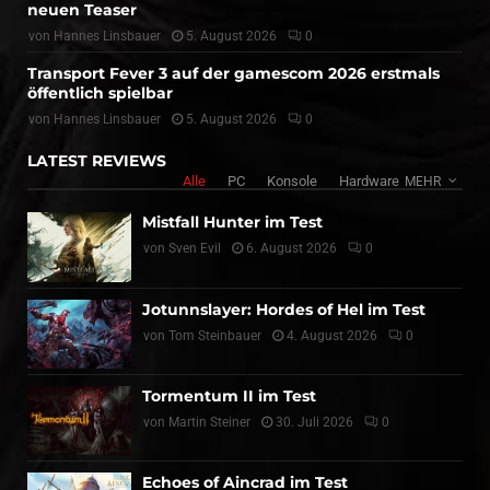
neuen Teaser
von
Hannes Linsbauer
5. August 2026
0
Transport Fever 3 auf der gamescom 2026 erstmals
öffentlich spielbar
von
Hannes Linsbauer
5. August 2026
0
LATEST REVIEWS
Alle
PC
Konsole
Hardware
MEHR
Mistfall Hunter im Test
von
Sven Evil
6. August 2026
0
Jotunnslayer: Hordes of Hel im Test
von
Tom Steinbauer
4. August 2026
0
Tormentum II im Test
von
Martin Steiner
30. Juli 2026
0
Echoes of Aincrad im Test