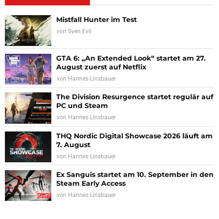
Mistfall Hunter im Test
von
Sven Evil
GTA 6: „An Extended Look“ startet am 27.
August zuerst auf Netflix
von
Hannes Linsbauer
The Division Resurgence startet regulär auf
PC und Steam
von
Hannes Linsbauer
THQ Nordic Digital Showcase 2026 läuft am
7. August
von
Hannes Linsbauer
Ex Sanguis startet am 10. September in den
Steam Early Access
von
Hannes Linsbauer