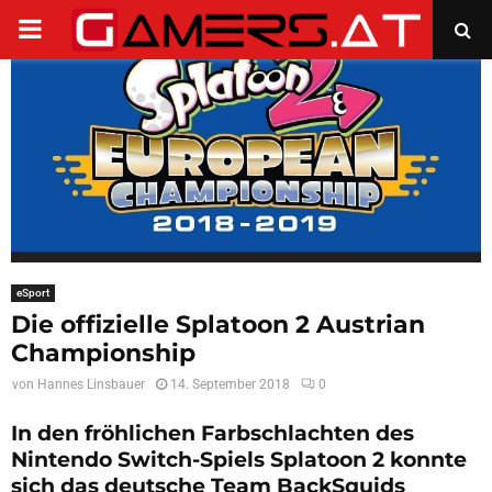
PRIMARY
MENU
eSport
Die offizielle Splatoon 2 Austrian
Championship
von
Hannes Linsbauer
14. September 2018
0
In den fröhlichen Farbschlachten des
Nintendo Switch-Spiels Splatoon 2 konnte
sich das deutsche Team BackSquids