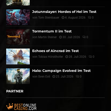
Jotunnslayer: Hordes of Hel im Test
von
Tom Steinbauer
4. August 2026
0
Tormentum II im Test
von
Martin Steiner
30. Juli 2026
0
Echoes of Aincrad im Test
von
Tobias Hörstlhofer
28. Juli 2026
0
Halo: Campaign Evolved im Test
von
Sven Evil
25. Juli 2026
0
PARTNER