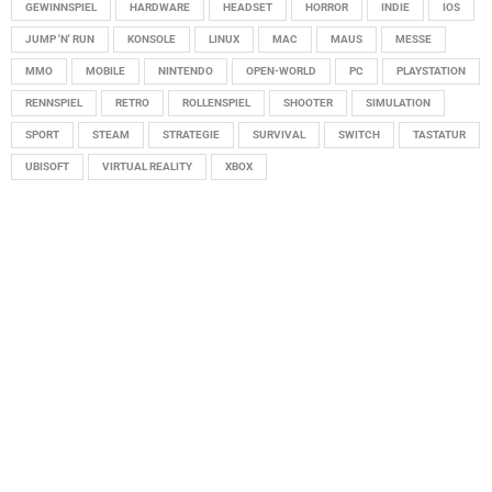
GEWINNSPIEL
HARDWARE
HEADSET
HORROR
INDIE
IOS
JUMP 'N' RUN
KONSOLE
LINUX
MAC
MAUS
MESSE
MMO
MOBILE
NINTENDO
OPEN-WORLD
PC
PLAYSTATION
RENNSPIEL
RETRO
ROLLENSPIEL
SHOOTER
SIMULATION
SPORT
STEAM
STRATEGIE
SURVIVAL
SWITCH
TASTATUR
UBISOFT
VIRTUAL REALITY
XBOX