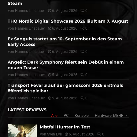
Steam
von
Hannes Linsbauer
6. August 2026
0
THQ Nordic Digital Showcase 2026 läuft am 7. August
von
Hannes Linsbauer
6. August 2026
0
Ex Sanguis startet am 10. September in den Steam
Early Access
von
Hannes Linsbauer
6. August 2026
0
Angelic: Dark Symphony feiert sein Debüt in einem
neuen Teaser
von
Hannes Linsbauer
5. August 2026
0
Transport Fever 3 auf der gamescom 2026 erstmals
öffentlich spielbar
von
Hannes Linsbauer
5. August 2026
0
LATEST REVIEWS
Alle
PC
Konsole
Hardware
MEHR
Mistfall Hunter im Test
von
Sven Evil
6. August 2026
0