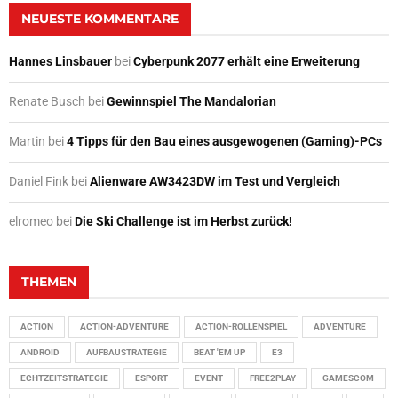
NEUESTE KOMMENTARE
Hannes Linsbauer
bei
Cyberpunk 2077 erhält eine Erweiterung
Renate Busch
bei
Gewinnspiel The Mandalorian
Martin
bei
4 Tipps für den Bau eines ausgewogenen (Gaming)-PCs
Daniel Fink
bei
Alienware AW3423DW im Test und Vergleich
elromeo
bei
Die Ski Challenge ist im Herbst zurück!
THEMEN
ACTION
ACTION-ADVENTURE
ACTION-ROLLENSPIEL
ADVENTURE
ANDROID
AUFBAUSTRATEGIE
BEAT 'EM UP
E3
ECHTZEITSTRATEGIE
ESPORT
EVENT
FREE2PLAY
GAMESCOM