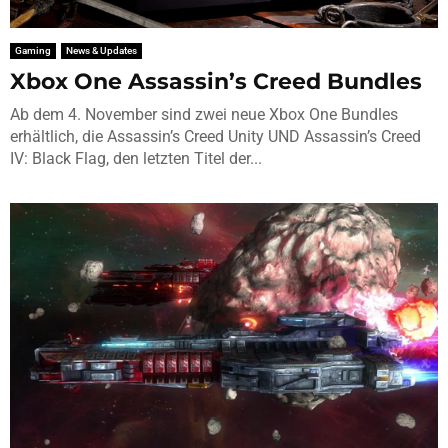
Gaming
News & Updates
Xbox One Assassin’s Creed Bundles
Ab dem 4. November sind zwei neue Xbox One Bundles
erhältlich, die Assassin’s Creed Unity UND Assassin’s Creed
IV: Black Flag, den letzten Titel der...