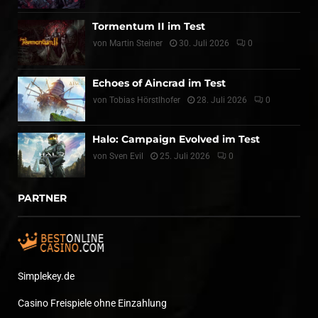
Tormentum II im Test
von
Martin Steiner
30. Juli 2026
0
Echoes of Aincrad im Test
von
Tobias Hörstlhofer
28. Juli 2026
0
Halo: Campaign Evolved im Test
von
Sven Evil
25. Juli 2026
0
PARTNER
Simplekey.de
Casino Freispiele ohne Einzahlung