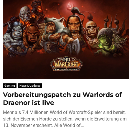
Gaming
News & Updates
Vorbereitungspatch zu Warlords of
Draenor ist live
Mehr als 7,4 Millionen World of Warcraft-Spieler sind bereit,
sich der Eisernen Horde zu stellen, wenn die Erweiterung am
13. November erscheint. Alle World of...