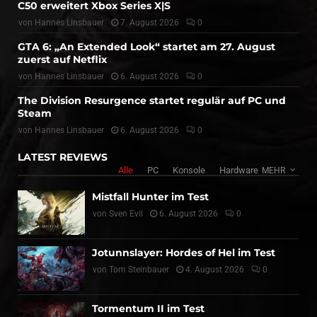
C50 erweitert Xbox Series X|S
von
Hannes Linsbauer
7. August 2026
0
GTA 6: „An Extended Look“ startet am 27. August
zuerst auf Netflix
von
Hannes Linsbauer
6. August 2026
0
The Division Resurgence startet regulär auf PC und
Steam
von
Hannes Linsbauer
6. August 2026
0
LATEST REVIEWS
Alle
PC
Konsole
Hardware
MEHR
Mistfall Hunter im Test
von
Sven Evil
6. August 2026
0
Jotunnslayer: Hordes of Hel im Test
von
Tom Steinbauer
4. August 2026
0
Tormentum II im Test