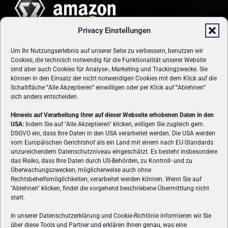
Privacy Einstellungen
Um Ihr Nutzungserlebnis auf unserer Seite zu verbessern, benutzen wir
Cookies, die technisch notwendig für die Funktionalität unserer Website
sind aber auch Cookies für Analyse-, Marketing und Trackingzwecke. Sie
können in den Einsatz der nicht notwendigen Cookies mit dem Klick auf die
Schaltfläche
"
Alle Akzeptieren
"
einwilligen oder per Klick auf
"
Ablehnen
"
sich anders entscheiden.
Hinweis auf Verarbeitung Ihrer auf dieser Webseite erhobenen Daten in den
USA:
Indem Sie auf "Alle Akzeptieren" klicken, willigen Sie zugleich gem.
ÜBER UNS
DSGVO ein, dass Ihre Daten in den USA verarbeitet werden. Die USA werden
vom Europäischen Gerichtshof als ein Land mit einem nach EU-Standards
VON GAMERN, FÜR GAMER! Gamers.at ist das älteste Online-
unzureichendem Datenschutzniveau eingeschätzt. Es besteht insbesondere
Spielemagazin Österreichs und bringt täglich aktuelle News,
das Risiko, dass Ihre Daten durch US-Behörden, zu Kontroll- und zu
Reviews und Videos zu PC- und Konsolenspielen, Gaming-
Überwachungszwecken, möglicherweise auch ohne
Hardware und aus der Welt des e-Sport's.
Rechtsbehelfsmöglichkeiten, verarbeitet werden können. Wenn Sie auf
"Ablehnen" klicken, findet die vorgehend beschriebene Übermittlung nicht
Schreib uns:
redaktion@gamers.at
statt.
In unserer Datenschutzerklärung und Cookie-Richtlinie informieren wir Sie
über diese Tools und Partner und erklären Ihnen genau, was eine
FOLGE UNS