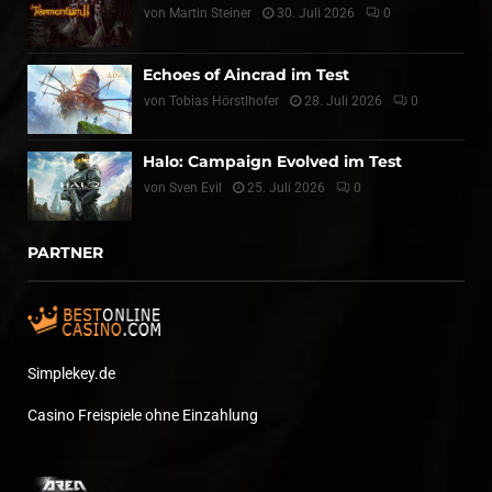
von
Martin Steiner
30. Juli 2026
0
Echoes of Aincrad im Test
von
Tobias Hörstlhofer
28. Juli 2026
0
Halo: Campaign Evolved im Test
von
Sven Evil
25. Juli 2026
0
PARTNER
Simplekey.de
Casino Freispiele ohne Einzahlung