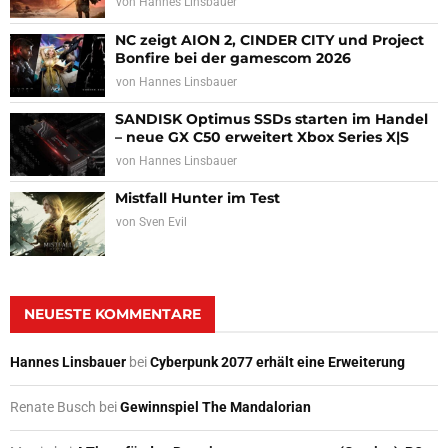
von
Hannes Linsbauer
NC zeigt AION 2, CINDER CITY und Project
Bonfire bei der gamescom 2026
von
Hannes Linsbauer
SANDISK Optimus SSDs starten im Handel
– neue GX C50 erweitert Xbox Series X|S
von
Hannes Linsbauer
Mistfall Hunter im Test
von
Sven Evil
NEUESTE KOMMENTARE
Hannes Linsbauer
bei
Cyberpunk 2077 erhält eine Erweiterung
Renate Busch
bei
Gewinnspiel The Mandalorian