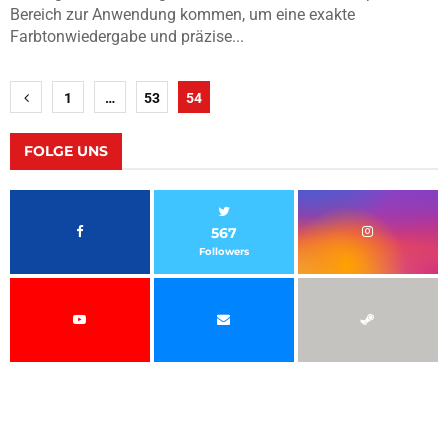
Bereich zur Anwendung kommen, um eine exakte
Farbtonwiedergabe und präzise...
Seitennummerierung
1
…
53
54
der
Beiträge
FOLGE UNS
567
Followers