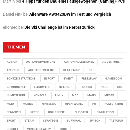
Martin
bei
4 Tipps für den Bau eines ausgewogenen (Gaming)-PCs
Daniel Fink
bei
Alienware AW3423DW im Test und Vergleich
elromeo
bei
Die Ski Challenge ist im Herbst zurück!
THEMEN
ACTION
ACTION-ADVENTURE
ACTION-ROLLENSPIEL
ADVENTURE
ANDROID
AUFBAUSTRATEGIE
BEAT 'EM UP
E3
ECHTZEITSTRATEGIE
ESPORT
EVENT
FREE2PLAY
GAMESCOM
GEWINNSPIEL
HARDWARE
HEADSET
HORROR
INDIE
IOS
JUMP 'N' RUN
KONSOLE
LINUX
MAC
MAUS
MESSE
MMO
MOBILE
NINTENDO
OPEN-WORLD
PC
PLAYSTATION
RENNSPIEL
RETRO
ROLLENSPIEL
SHOOTER
SIMULATION
SPORT
STEAM
STRATEGIE
SURVIVAL
SWITCH
TASTATUR
UBISOFT
VIRTUAL REALITY
XBOX