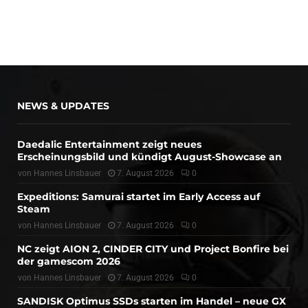
NEWS & UPDATES
Daedalic Entertainment zeigt neues
Erscheinungsbild und kündigt August-Showcase an
von
Hannes Linsbauer
7. August 2026
0
Expeditions: Samurai startet im Early Access auf
Steam
von
Hannes Linsbauer
7. August 2026
0
NC zeigt AION 2, CINDER CITY und Project Bonfire bei
der gamescom 2026
von
Hannes Linsbauer
7. August 2026
0
SANDISK Optimus SSDs starten im Handel – neue GX