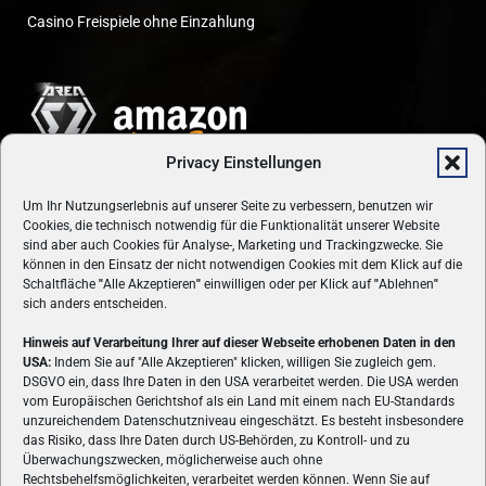
Casino Freispiele ohne Einzahlung
Privacy Einstellungen
Um Ihr Nutzungserlebnis auf unserer Seite zu verbessern, benutzen wir
Cookies, die technisch notwendig für die Funktionalität unserer Website
sind aber auch Cookies für Analyse-, Marketing und Trackingzwecke. Sie
können in den Einsatz der nicht notwendigen Cookies mit dem Klick auf die
Schaltfläche
"
Alle Akzeptieren
"
einwilligen oder per Klick auf
"
Ablehnen
"
sich anders entscheiden.
Hinweis auf Verarbeitung Ihrer auf dieser Webseite erhobenen Daten in den
USA:
Indem Sie auf "Alle Akzeptieren" klicken, willigen Sie zugleich gem.
ÜBER UNS
DSGVO ein, dass Ihre Daten in den USA verarbeitet werden. Die USA werden
vom Europäischen Gerichtshof als ein Land mit einem nach EU-Standards
VON GAMERN, FÜR GAMER! Gamers.at ist das älteste Online-
unzureichendem Datenschutzniveau eingeschätzt. Es besteht insbesondere
Spielemagazin Österreichs und bringt täglich aktuelle News,
das Risiko, dass Ihre Daten durch US-Behörden, zu Kontroll- und zu
Reviews und Videos zu PC- und Konsolenspielen, Gaming-
Überwachungszwecken, möglicherweise auch ohne
Hardware und aus der Welt des e-Sport's.
Rechtsbehelfsmöglichkeiten, verarbeitet werden können. Wenn Sie auf