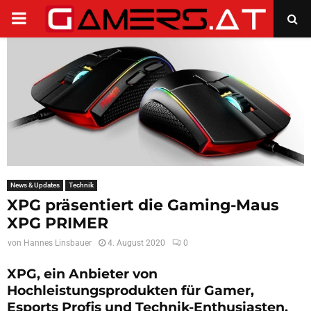
PRIMARY
MENU
News & Updates
Technik
XPG präsentiert die Gaming-Maus
XPG PRIMER
von
Hannes Linsbauer
4. August 2020
0
XPG, ein Anbieter von
Hochleistungsprodukten für Gamer,
Esports Profis und Technik-Enthusiasten,