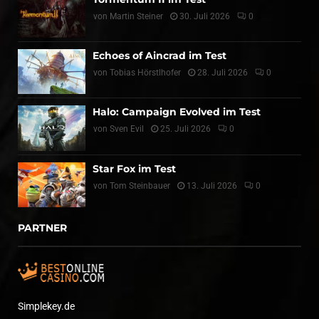
von
Martin Steiner
30. Juli 2026
0
Echoes of Aincrad im Test
von
Tobias Hörstlhofer
28. Juli 2026
0
Halo: Campaign Evolved im Test
von
Sven Evil
25. Juli 2026
0
Star Fox im Test
von
Tom Steinbauer
13. Juli 2026
0
PARTNER
Simplekey.de