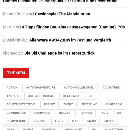
Hannes Linsbauer
bei
Cyberpunk 2077 erhält eine Erweiterung
Renate Busch
bei
Gewinnspiel The Mandalorian
Martin
bei
4 Tipps für den Bau eines ausgewogenen (Gaming)-PCs
Daniel Fink
bei
Alienware AW3423DW im Test und Vergleich
elromeo
bei
Die Ski Challenge ist im Herbst zurück!
THEMEN
ACTION
ACTION-ADVENTURE
ACTION-ROLLENSPIEL
ADVENTURE
ANDROID
AUFBAUSTRATEGIE
BEAT 'EM UP
E3
ECHTZEITSTRATEGIE
ESPORT
EVENT
FREE2PLAY
GAMESCOM
GEWINNSPIEL
HARDWARE
HEADSET
HORROR
INDIE
IOS
JUMP 'N' RUN
KONSOLE
LINUX
MAC
MAUS
MESSE
MMO
MOBILE
NINTENDO
OPEN-WORLD
PC
PLAYSTATION