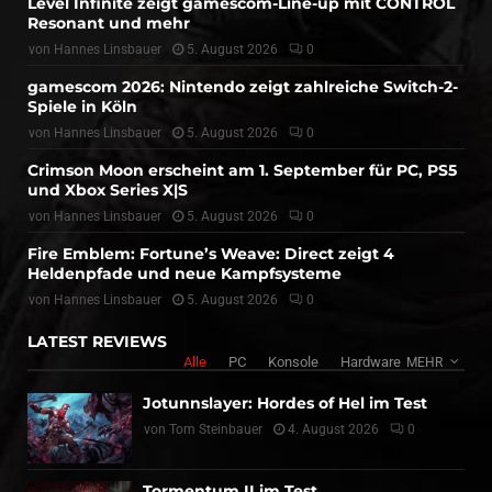
Level Infinite zeigt gamescom-Line-up mit CONTROL
Resonant und mehr
von
Hannes Linsbauer
5. August 2026
0
gamescom 2026: Nintendo zeigt zahlreiche Switch-2-
Spiele in Köln
von
Hannes Linsbauer
5. August 2026
0
Crimson Moon erscheint am 1. September für PC, PS5
und Xbox Series X|S
von
Hannes Linsbauer
5. August 2026
0
Fire Emblem: Fortune’s Weave: Direct zeigt 4
Heldenpfade und neue Kampfsysteme
von
Hannes Linsbauer
5. August 2026
0
LATEST REVIEWS
Alle
PC
Konsole
Hardware
MEHR
Jotunnslayer: Hordes of Hel im Test
von
Tom Steinbauer
4. August 2026
0
Tormentum II im Test