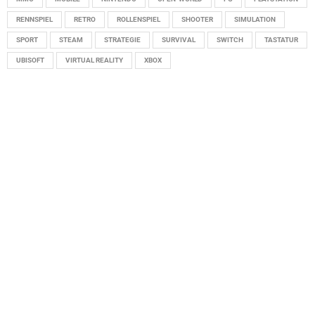
RENNSPIEL
RETRO
ROLLENSPIEL
SHOOTER
SIMULATION
SPORT
STEAM
STRATEGIE
SURVIVAL
SWITCH
TASTATUR
UBISOFT
VIRTUAL REALITY
XBOX