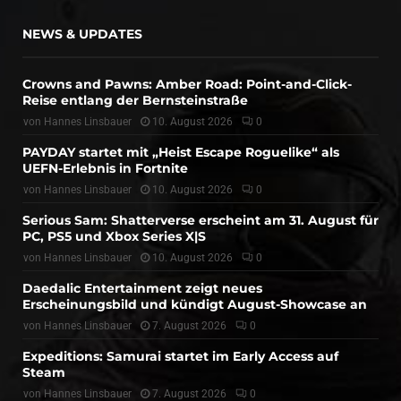
NEWS & UPDATES
Crowns and Pawns: Amber Road: Point-and-Click-
Reise entlang der Bernsteinstraße
von
Hannes Linsbauer
10. August 2026
0
PAYDAY startet mit „Heist Escape Roguelike“ als
UEFN-Erlebnis in Fortnite
von
Hannes Linsbauer
10. August 2026
0
Serious Sam: Shatterverse erscheint am 31. August für
PC, PS5 und Xbox Series X|S
von
Hannes Linsbauer
10. August 2026
0
Daedalic Entertainment zeigt neues
Erscheinungsbild und kündigt August-Showcase an
von
Hannes Linsbauer
7. August 2026
0
Expeditions: Samurai startet im Early Access auf
Steam
von
Hannes Linsbauer
7. August 2026
0