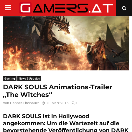
PRIMARY
MENU
Gaming
News & Updates
DARK SOULS Animations-Trailer
„The Witches“
von
Hannes Linsbauer
31. März 2016
0
DARK SOULS ist in Hollywood
angekommen: Um die Wartezeit auf die
bevorstehende Veröffentlichung von DARK