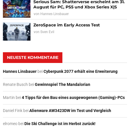
Serious Sam: Shatterverse erscheint am 31.
August für PC, PS5 und Xbox Series X|S
von
Hannes Linsbauer
ZeroSpace im Early Access Test
von
Sven Evil
NEUESTE KOMMENTARE
Hannes Linsbauer
bei
Cyberpunk 2077 erhält eine Erweiterung
Renate Busch
bei
Gewinnspiel The Mandalorian
Martin
bei
4 Tipps für den Bau eines ausgewogenen (Gaming)-PCs
Daniel Fink
bei
Alienware AW3423DW im Test und Vergleich
elromeo
bei
Die Ski Challenge ist im Herbst zurück!