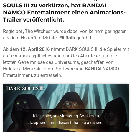
SOULS III zu verkürzen, hat BANDAI
NAMCO Entertainment einen Animations-
Trailer veröffentlicht.
Regie bei „The Witches“ wurde dabei von keinem geringeren
als dem Horrorfilm-Meister
Eli Roth
geführt.
Ab dem
12. April 2016
nimmt DARK SOULS III die Spieler mit
auf ein apokalyptisches und dunkles Abenteuer, um die
letzten Geheimnisse des Universums, geschaffen von
Hidetaka Miyazaki, From Software und BANDAI NAMCO
Entertainment, zu enträtseln.
Klicke hier, um Marketing-Cookies zu
akzeptieren und diesen Inhalt zu aktivieren