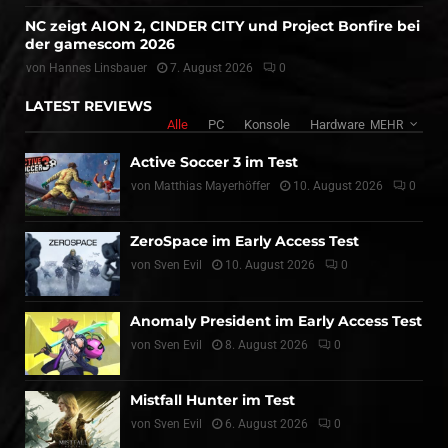
NC zeigt AION 2, CINDER CITY und Project Bonfire bei
der gamescom 2026
von
Hannes Linsbauer
7. August 2026
0
LATEST REVIEWS
Alle
PC
Konsole
Hardware
MEHR
Active Soccer 3 im Test
von
Matthias Mayerhöffer
10. August 2026
0
ZeroSpace im Early Access Test
von
Sven Evil
10. August 2026
0
Anomaly President im Early Access Test
von
Sven Evil
8. August 2026
0
Mistfall Hunter im Test
von
Sven Evil
6. August 2026
0