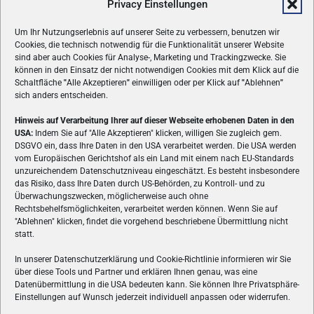
Privacy Einstellungen
Um Ihr Nutzungserlebnis auf unserer Seite zu verbessern, benutzen wir
Cookies, die technisch notwendig für die Funktionalität unserer Website
sind aber auch Cookies für Analyse-, Marketing und Trackingzwecke. Sie
können in den Einsatz der nicht notwendigen Cookies mit dem Klick auf die
Schaltfläche
"
Alle Akzeptieren
"
einwilligen oder per Klick auf
"
Ablehnen
"
sich anders entscheiden.
Hinweis auf Verarbeitung Ihrer auf dieser Webseite erhobenen Daten in den
USA:
Indem Sie auf "Alle Akzeptieren" klicken, willigen Sie zugleich gem.
ÜBER UNS
DSGVO ein, dass Ihre Daten in den USA verarbeitet werden. Die USA werden
vom Europäischen Gerichtshof als ein Land mit einem nach EU-Standards
VON GAMERN, FÜR GAMER! Gamers.at ist das älteste Online-
unzureichendem Datenschutzniveau eingeschätzt. Es besteht insbesondere
Spielemagazin Österreichs und bringt täglich aktuelle News,
das Risiko, dass Ihre Daten durch US-Behörden, zu Kontroll- und zu
Reviews und Videos zu PC- und Konsolenspielen, Gaming-
Überwachungszwecken, möglicherweise auch ohne
Rechtsbehelfsmöglichkeiten, verarbeitet werden können. Wenn Sie auf
Hardware und aus der Welt des e-Sport's.
"Ablehnen" klicken, findet die vorgehend beschriebene Übermittlung nicht
statt.
Schreib uns:
redaktion@gamers.at
In unserer Datenschutzerklärung und Cookie-Richtlinie informieren wir Sie
über diese Tools und Partner und erklären Ihnen genau, was eine
FOLGE UNS
Datenübermittlung in die USA bedeuten kann. Sie können Ihre Privatsphäre-
Einstellungen auf Wunsch jederzeit individuell anpassen oder widerrufen.