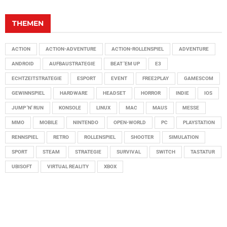
THEMEN
ACTION
ACTION-ADVENTURE
ACTION-ROLLENSPIEL
ADVENTURE
ANDROID
AUFBAUSTRATEGIE
BEAT 'EM UP
E3
ECHTZEITSTRATEGIE
ESPORT
EVENT
FREE2PLAY
GAMESCOM
GEWINNSPIEL
HARDWARE
HEADSET
HORROR
INDIE
IOS
JUMP 'N' RUN
KONSOLE
LINUX
MAC
MAUS
MESSE
MMO
MOBILE
NINTENDO
OPEN-WORLD
PC
PLAYSTATION
RENNSPIEL
RETRO
ROLLENSPIEL
SHOOTER
SIMULATION
SPORT
STEAM
STRATEGIE
SURVIVAL
SWITCH
TASTATUR
UBISOFT
VIRTUAL REALITY
XBOX