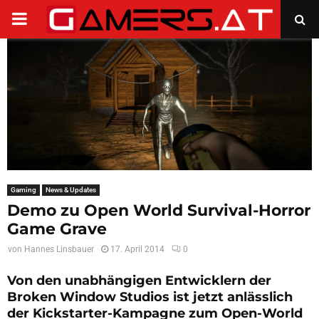
PRIMARY
MENU
Gaming
News & Updates
Demo zu Open World Survival-Horror
Game Grave
von
Hannes Linsbauer
17. April 2014
0
Von den unabhängigen Entwicklern der
Broken Window Studios ist jetzt anlässlich
der Kickstarter-Kampagne zum Open-World