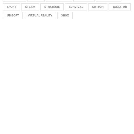
SPORT
STEAM
STRATEGIE
SURVIVAL
SWITCH
TASTATUR
UBISOFT
VIRTUAL REALITY
XBOX