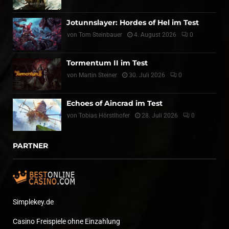
Jotunnslayer: Hordes of Hel im Test
von
Tom Steinbauer
4. August 2026
0
Tormentum II im Test
von
Martin Steiner
30. Juli 2026
0
Echoes of Aincrad im Test
von
Tobias Hörstlhofer
28. Juli 2026
0
PARTNER
Simplekey.de
Casino Freispiele ohne Einzahlung