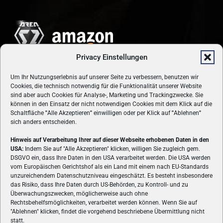
Privacy Einstellungen
Um Ihr Nutzungserlebnis auf unserer Seite zu verbessern, benutzen wir
Cookies, die technisch notwendig für die Funktionalität unserer Website
sind aber auch Cookies für Analyse-, Marketing und Trackingzwecke. Sie
können in den Einsatz der nicht notwendigen Cookies mit dem Klick auf die
Schaltfläche
"
Alle Akzeptieren
"
einwilligen oder per Klick auf
"
Ablehnen
"
sich anders entscheiden.
Hinweis auf Verarbeitung Ihrer auf dieser Webseite erhobenen Daten in den
USA:
Indem Sie auf "Alle Akzeptieren" klicken, willigen Sie zugleich gem.
ÜBER UNS
DSGVO ein, dass Ihre Daten in den USA verarbeitet werden. Die USA werden
vom Europäischen Gerichtshof als ein Land mit einem nach EU-Standards
VON GAMERN, FÜR GAMER! Gamers.at ist das älteste Online-
unzureichendem Datenschutzniveau eingeschätzt. Es besteht insbesondere
Spielemagazin Österreichs und bringt täglich aktuelle News,
das Risiko, dass Ihre Daten durch US-Behörden, zu Kontroll- und zu
Reviews und Videos zu PC- und Konsolenspielen, Gaming-
Überwachungszwecken, möglicherweise auch ohne
Rechtsbehelfsmöglichkeiten, verarbeitet werden können. Wenn Sie auf
Hardware und aus der Welt des e-Sport's.
"Ablehnen" klicken, findet die vorgehend beschriebene Übermittlung nicht
statt.
Schreib uns:
redaktion@gamers.at