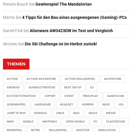
Renate Busch
bei
Gewinnspiel The Mandalorian
Martin
bei
4 Tipps für den Bau eines ausgewogenen (Gaming)-PCs
Daniel Fink
bei
Alienware AW3423DW im Test und Vergleich
elromeo
bei
Die Ski Challenge ist im Herbst zurück!
THEMEN
ACTION
ACTION-ADVENTURE
ACTION-ROLLENSPIEL
ADVENTURE
ANDROID
AUFBAUSTRATEGIE
BEAT 'EM UP
E3
ECHTZEITSTRATEGIE
ESPORT
EVENT
FREE2PLAY
GAMESCOM
GEWINNSPIEL
HARDWARE
HEADSET
HORROR
INDIE
IOS
JUMP 'N' RUN
KONSOLE
LINUX
MAC
MAUS
MESSE
MMO
MOBILE
NINTENDO
OPEN-WORLD
PC
PLAYSTATION
RENNSPIEL
RETRO
ROLLENSPIEL
SHOOTER
SIMULATION