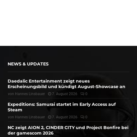
NEWS & UPDATES
Daedalic Entertainment zeigt neues
Erscheinungsbild und kündigt August-Showcase an
von
Hannes Linsbauer
7. August 2026
0
Expeditions: Samurai startet im Early Access auf
Steam
von
Hannes Linsbauer
7. August 2026
0
NC zeigt AION 2, CINDER CITY und Project Bonfire bei
der gamescom 2026