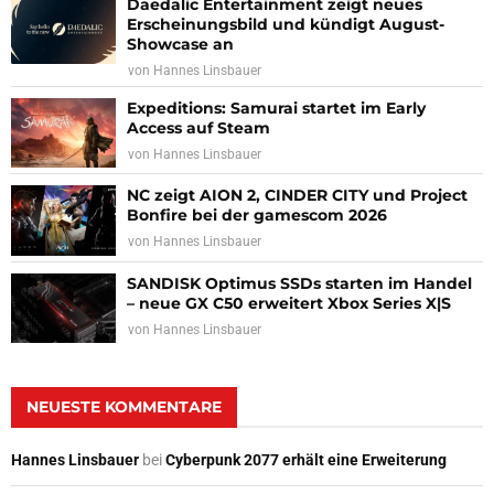
Daedalic Entertainment zeigt neues
Erscheinungsbild und kündigt August-
Showcase an
von
Hannes Linsbauer
Expeditions: Samurai startet im Early
Access auf Steam
von
Hannes Linsbauer
NC zeigt AION 2, CINDER CITY und Project
Bonfire bei der gamescom 2026
von
Hannes Linsbauer
SANDISK Optimus SSDs starten im Handel
– neue GX C50 erweitert Xbox Series X|S
von
Hannes Linsbauer
NEUESTE KOMMENTARE
Hannes Linsbauer
bei
Cyberpunk 2077 erhält eine Erweiterung