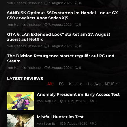
von
Hannes Linsbauer
7. August 2026
0
SANDISK Optimus SSDs starten im Handel – neue GX
C50 erweitert Xbox Series X|S
von
Hannes Linsbauer
7. August 2026
0
GTA 6: „An Extended Look“ startet am 27. August
zuerst auf Netflix
von
Hannes Linsbauer
6. August 2026
0
The Division Resurgence startet regulär auf PC und
Steam
von
Hannes Linsbauer
6. August 2026
0
LATEST REVIEWS
Alle
PC
Konsole
Hardware
MEHR
Anomaly President im Early Access Test
von
Sven Evil
8. August 2026
0
Mistfall Hunter im Test
von
Sven Evil
6. August 2026
0