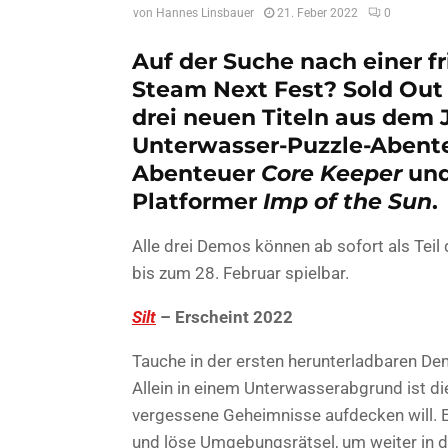
von
Hannes Linsbauer
21. Feber 2022
0
Auf der Suche nach einer f
Steam Next Fest? Sold Out 
drei neuen Titeln aus dem 
Unterwasser-Puzzle-Abent
Abenteuer
Core Keeper
und
Platformer
Imp of the Sun
.
Alle drei Demos können ab sofort als Tei
bis zum 28. Februar spielbar.
Silt
– Erscheint 2022
Tauche in der ersten herunterladbaren Dem
Allein in einem Unterwasserabgrund ist die
vergessene Geheimnisse aufdecken will. E
und löse Umgebungsrätsel, um weiter in d