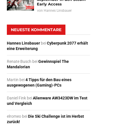
Early Access
von
Hannes Linsbauer
NEUESTE KOMMENTARE
Hannes Linsbauer
bei
Cyberpunk 2077 erhält
eine Erweiterung
Renate Busch
bei
Gewinnspiel The
Mandalorian
Martin
bei
4 Tipps für den Bau eines
ausgewogenen (Gaming)-PCs
Daniel Fink
bei
Alienware AW3423DW im Test
und Vergleich
elromeo
bei
Die Ski Challenge ist im Herbst
zurück!