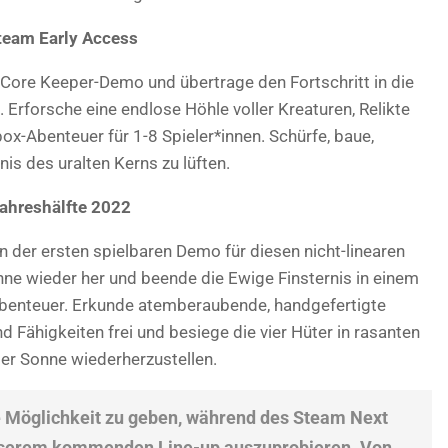
team Early Access
 Core Keeper-Demo und übertrage den Fortschritt in die
 Erforsche eine endlose Höhle voller Kreaturen, Relikte
-Abenteuer für 1-8 Spieler*innen. Schürfe, baue,
s des uralten Kerns zu lüften.
Jahreshälfte 2022
in der ersten spielbaren Demo für diesen nicht-linearen
onne wieder her und beende die Ewige Finsternis in einem
 Abenteuer. Erkunde atemberaubende, handgefertigte
 Fähigkeiten frei und besiege die vier Hüter in rasanten
er Sonne wiederherzustellen.
ie Möglichkeit zu geben, während des Steam Next
unserem kommenden Line-up auszuprobieren. Von