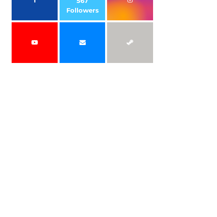
567
Followers