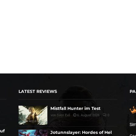
LATEST REVIEWS
PA
Mistfall Hunter im Test
von
Sven Evil
6. August 2026
0
Sim
auf
Jotunnslayer: Hordes of Hel