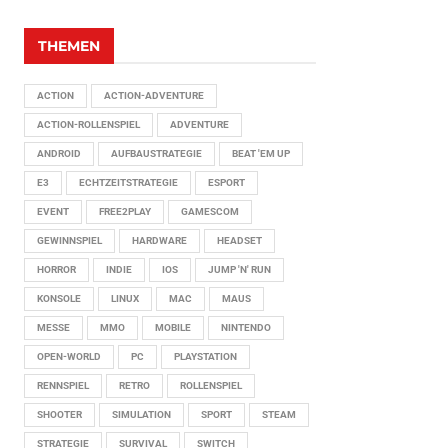
THEMEN
ACTION
ACTION-ADVENTURE
ACTION-ROLLENSPIEL
ADVENTURE
ANDROID
AUFBAUSTRATEGIE
BEAT 'EM UP
E3
ECHTZEITSTRATEGIE
ESPORT
EVENT
FREE2PLAY
GAMESCOM
GEWINNSPIEL
HARDWARE
HEADSET
HORROR
INDIE
IOS
JUMP 'N' RUN
KONSOLE
LINUX
MAC
MAUS
MESSE
MMO
MOBILE
NINTENDO
OPEN-WORLD
PC
PLAYSTATION
RENNSPIEL
RETRO
ROLLENSPIEL
SHOOTER
SIMULATION
SPORT
STEAM
STRATEGIE
SURVIVAL
SWITCH