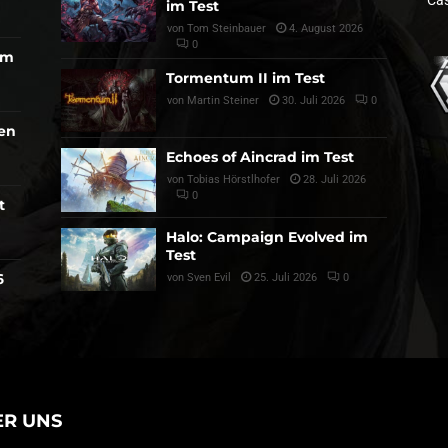
Cas
im Test
von
Tom Steinbauer
4. August 2026
0
am
Tormentum II im Test
von
Martin Steiner
30. Juli 2026
0
den
Echoes of Aincrad im Test
von
Tobias Hörstlhofer
28. Juli 2026
0
t
Halo: Campaign Evolved im
Test
6
von
Sven Evil
25. Juli 2026
0
ER UNS