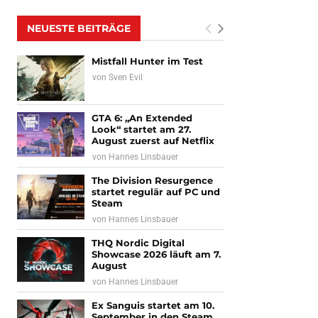
NEUESTE BEITRÄGE
Mistfall Hunter im Test
von
Sven Evil
GTA 6: „An Extended
Look“ startet am 27.
August zuerst auf Netflix
von
Hannes Linsbauer
The Division Resurgence
startet regulär auf PC und
Steam
von
Hannes Linsbauer
THQ Nordic Digital
Showcase 2026 läuft am 7.
August
von
Hannes Linsbauer
Ex Sanguis startet am 10.
September in den Steam