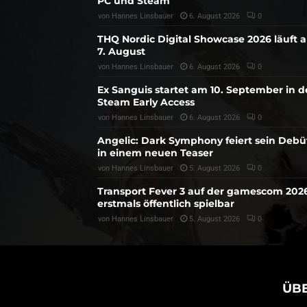
PC und Steam
von
Hannes Linsbauer
6. August 2026
0
THQ Nordic Digital Showcase 2026 läuft 
7. August
von
Hannes Linsbauer
6. August 2026
0
Ex Sanguis startet am 10. September in 
Steam Early Access
von
Hannes Linsbauer
6. August 2026
0
Angelic: Dark Symphony feiert sein Debü
in einem neuen Teaser
von
Hannes Linsbauer
5. August 2026
0
Transport Fever 3 auf der gamescom 202
erstmals öffentlich spielbar
von
Hannes Linsbauer
5. August 2026
0
ÜB