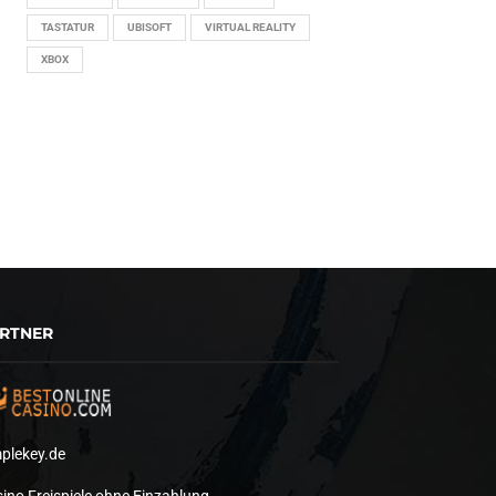
TASTATUR
UBISOFT
VIRTUAL REALITY
XBOX
RTNER
plekey.de