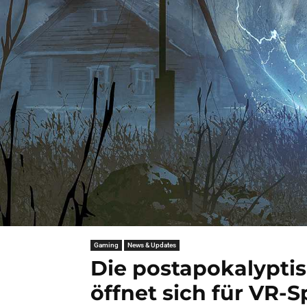
Gaming
News & Updates
Die postapokalypti
öffnet sich für VR-S