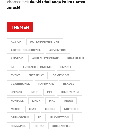
elromeo
bei
Die Ski Challenge ist im Herbst
zurück!
THEMEN
ACTION
ACTION-ADVENTURE
ACTION-ROLLENSPIEL
ADVENTURE
ANDROID
AUFBAUSTRATEGIE
BEAT 'EM UP
E3
ECHTZEITSTRATEGIE
ESPORT
EVENT
FREE2PLAY
GAMESCOM
GEWINNSPIEL
HARDWARE
HEADSET
HORROR
INDIE
IOS
JUMP 'N' RUN
KONSOLE
LINUX
MAC
MAUS
MESSE
MMO
MOBILE
NINTENDO
OPEN-WORLD
PC
PLAYSTATION
RENNSPIEL
RETRO
ROLLENSPIEL