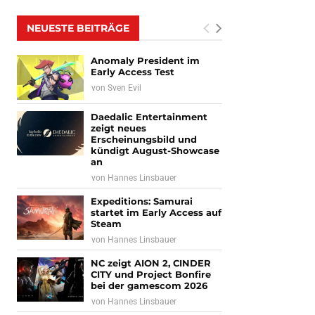
NEUESTE BEITRÄGE
Anomaly President im
Early Access Test
von
Sven Evil
Daedalic Entertainment
zeigt neues
Erscheinungsbild und
kündigt August-Showcase
an
von
Hannes Linsbauer
Expeditions: Samurai
startet im Early Access auf
Steam
von
Hannes Linsbauer
NC zeigt AION 2, CINDER
CITY und Project Bonfire
bei der gamescom 2026
von
Hannes Linsbauer