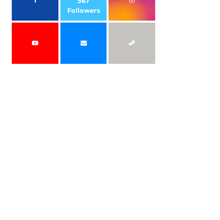
567
Followers