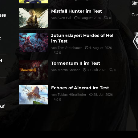
Sim
Mistfall Hunter im Test
ess
Cas
von
Sven Evil
6. August 2026
0
Jotunnslayer: Hordes of Hel
t
im Test
von
Tom Steinbauer
4. August 2026
0
l –
Tormentum II im Test
von
Martin Steiner
30. Juli 2026
0
Echoes of Aincrad im Test
von
Tobias Hörstlhofer
28. Juli 2026
0
auf