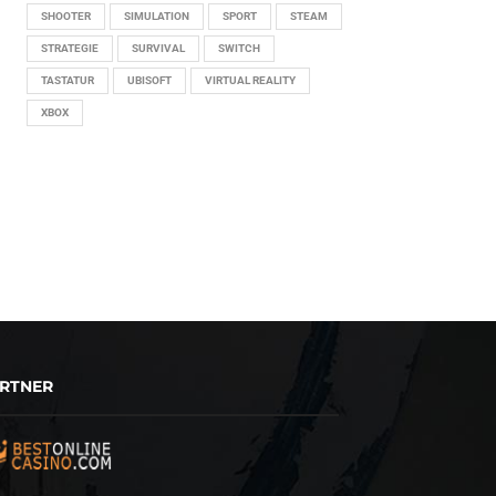
SHOOTER
SIMULATION
SPORT
STEAM
STRATEGIE
SURVIVAL
SWITCH
TASTATUR
UBISOFT
VIRTUAL REALITY
XBOX
RTNER