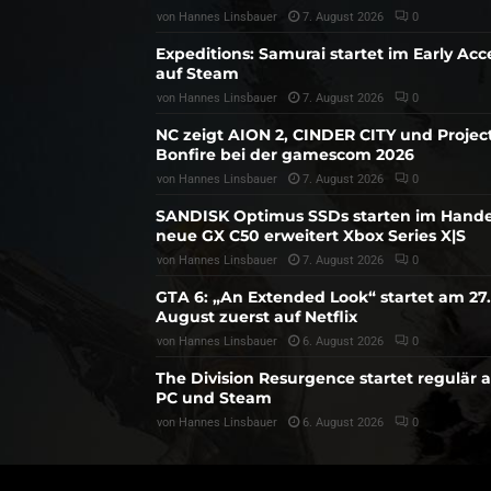
von
Hannes Linsbauer
7. August 2026
0
Expeditions: Samurai startet im Early Acc
auf Steam
von
Hannes Linsbauer
7. August 2026
0
NC zeigt AION 2, CINDER CITY und Projec
Bonfire bei der gamescom 2026
von
Hannes Linsbauer
7. August 2026
0
SANDISK Optimus SSDs starten im Hande
neue GX C50 erweitert Xbox Series X|S
von
Hannes Linsbauer
7. August 2026
0
GTA 6: „An Extended Look“ startet am 27.
August zuerst auf Netflix
von
Hannes Linsbauer
6. August 2026
0
The Division Resurgence startet regulär 
PC und Steam
von
Hannes Linsbauer
6. August 2026
0