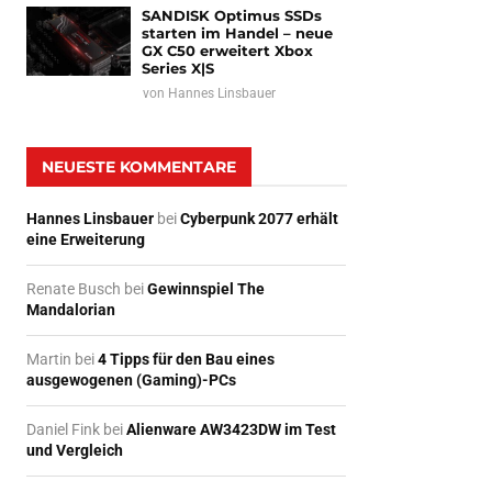
SANDISK Optimus SSDs
starten im Handel – neue
GX C50 erweitert Xbox
Series X|S
von
Hannes Linsbauer
NEUESTE KOMMENTARE
Hannes Linsbauer
bei
Cyberpunk 2077 erhält
eine Erweiterung
Renate Busch
bei
Gewinnspiel The
Mandalorian
Martin
bei
4 Tipps für den Bau eines
ausgewogenen (Gaming)-PCs
Daniel Fink
bei
Alienware AW3423DW im Test
und Vergleich