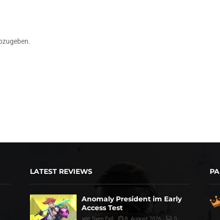
bzugeben.
LATEST REVIEWS
PA
Anomaly President im Early
Access Test
von
Sven Evil
8. August 2026
0