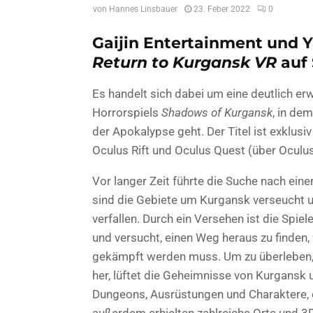
von
Hannes Linsbauer
23. Feber 2022
0
Gaijin Entertainment und 
Return to Kurgansk VR
auf 
Es handelt sich dabei um eine deutlich er
Horrorspiels
Shadows of Kurgansk
, in de
der Apokalypse geht. Der Titel ist exklusiv
Oculus Rift und Oculus Quest (über Oculus
Vor langer Zeit führte die Suche nach eine
sind die Gebiete um Kurgansk verseucht 
verfallen. Durch ein Versehen ist die Spiel
und versucht, einen Weg heraus zu finden
gekämpft werden muss. Um zu überleben, 
her, lüftet die Geheimnisse von Kurgansk 
Dungeons, Ausrüstungen und Charaktere, 
außerdem erhielten zahlreiche Orte und 3