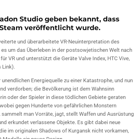
Yadon Studio geben bekannt, dass
Steam veröffentlicht wurde.
weiterte und überarbeitete VR-Neuinterpretation des
m es um das Überleben in der postsowjetischen Welt nach
 für VR und unterstützt die Geräte Valve Index, HTC Vive,
 Link).
r unendlichen Energiequelle zu einer Katastrophe, und nun
und verdorben; die Bevölkerung ist dem Wahnsinn
erin oder der Spieler in diese tödlichen Gebiete geraten
, wobei gegen Hunderte von gefährlichen Monstern
sammelt man Vorräte, jagt, stellt Waffen und Ausrüstung
und erkundet verlassene Objekte. Es gibt dabei neue
die im originalen Shadows of Kurgansk nicht vorkamen,
D-Modelle ein neues Design.