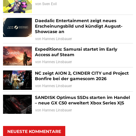
von
Sven Evil
Daedalic Entertainment zeigt neues
Erscheinungsbild und kündigt August-
Showcase an
von
Hannes Linsbauer
Expeditions: Samurai startet im Early
Access auf Steam
von
Hannes Linsbauer
NC zeigt AION 2, CINDER CITY und Project
Bonfire bei der gamescom 2026
von
Hannes Linsbauer
SANDISK Optimus SSDs starten im Handel
– neue GX C50 erweitert Xbox Series X|S
von
Hannes Linsbauer
NEUESTE KOMMENTARE