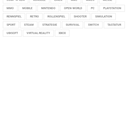
MMO
MOBILE
NINTENDO
OPEN-WORLD
PC
PLAYSTATION
RENNSPIEL
RETRO
ROLLENSPIEL
SHOOTER
SIMULATION
SPORT
STEAM
STRATEGIE
SURVIVAL
SWITCH
TASTATUR
UBISOFT
VIRTUAL REALITY
XBOX