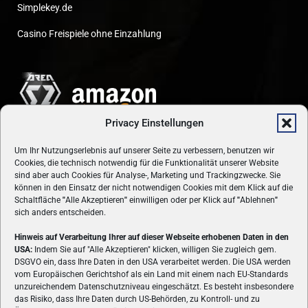
Simplekey.de
Casino Freispiele ohne Einzahlung
Privacy Einstellungen
Um Ihr Nutzungserlebnis auf unserer Seite zu verbessern, benutzen wir
Cookies, die technisch notwendig für die Funktionalität unserer Website
sind aber auch Cookies für Analyse-, Marketing und Trackingzwecke. Sie
können in den Einsatz der nicht notwendigen Cookies mit dem Klick auf die
Schaltfläche
"
Alle Akzeptieren
"
einwilligen oder per Klick auf
"
Ablehnen
"
sich anders entscheiden.
Hinweis auf Verarbeitung Ihrer auf dieser Webseite erhobenen Daten in den
USA:
Indem Sie auf "Alle Akzeptieren" klicken, willigen Sie zugleich gem.
ÜBER UNS
DSGVO ein, dass Ihre Daten in den USA verarbeitet werden. Die USA werden
vom Europäischen Gerichtshof als ein Land mit einem nach EU-Standards
VON GAMERN, FÜR GAMER! Gamers.at ist das älteste Online-
unzureichendem Datenschutzniveau eingeschätzt. Es besteht insbesondere
Spielemagazin Österreichs und bringt täglich aktuelle News,
das Risiko, dass Ihre Daten durch US-Behörden, zu Kontroll- und zu