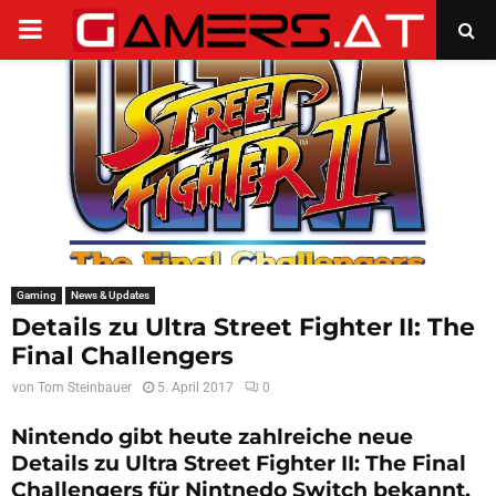
PRIMARY
MENU
Gaming
News & Updates
Details zu Ultra Street Fighter II: The
Final Challengers
von
Tom Steinbauer
5. April 2017
0
Nintendo gibt heute zahlreiche neue
Details zu Ultra Street Fighter II: The Final
Challengers für Nintnedo Switch bekannt.