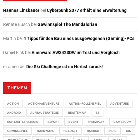
Hannes Linsbauer
bei
Cyberpunk 2077 erhält eine Erweiterung
Renate Busch
bei
Gewinnspiel The Mandalorian
Martin
bei
4 Tipps für den Bau eines ausgewogenen (Gaming)-PCs
Daniel Fink
bei
Alienware AW3423DW im Test und Vergleich
elromeo
bei
Die Ski Challenge ist im Herbst zurück!
THEMEN
ACTION
ACTION-ADVENTURE
ACTION-ROLLENSPIEL
ADVENTURE
ANDROID
AUFBAUSTRATEGIE
BEAT 'EM UP
E3
ECHTZEITSTRATEGIE
ESPORT
EVENT
FREE2PLAY
GAMESCOM
GEWINNSPIEL
HARDWARE
HEADSET
HORROR
INDIE
IOS
JUMP 'N' RUN
KONSOLE
LINUX
MAC
MAUS
MESSE