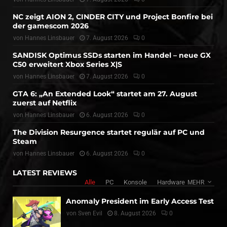
NC zeigt AION 2, CINDER CITY und Project Bonfire bei
der gamescom 2026
von
Hannes Linsbauer
7. August 2026
0
SANDISK Optimus SSDs starten im Handel – neue GX
C50 erweitert Xbox Series X|S
von
Hannes Linsbauer
7. August 2026
0
GTA 6: „An Extended Look“ startet am 27. August
zuerst auf Netflix
von
Hannes Linsbauer
6. August 2026
0
The Division Resurgence startet regulär auf PC und
Steam
von
Hannes Linsbauer
6. August 2026
0
LATEST REVIEWS
Alle
PC
Konsole
Hardware
MEHR
Anomaly President im Early Access Test
von
Sven Evil
8. August 2026
0