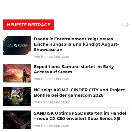
NEUESTE BEITRÄGE
Daedalic Entertainment zeigt neues
Erscheinungsbild und kündigt August-
Showcase an
von
Hannes Linsbauer
Expeditions: Samurai startet im Early
Access auf Steam
von
Hannes Linsbauer
NC zeigt AION 2, CINDER CITY und Project
Bonfire bei der gamescom 2026
von
Hannes Linsbauer
SANDISK Optimus SSDs starten im Handel
– neue GX C50 erweitert Xbox Series X|S
von
Hannes Linsbauer