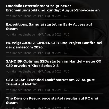
Daedalic Entertainment zeigt neues
Erscheinungsbild und kündigt August-Showcase an
von
Hannes Linsbauer
7. August 2026
0
Expeditions: Samurai startet im Early Access auf
Steam
von
Hannes Linsbauer
7. August 2026
0
NC zeigt AION 2, CINDER CITY und Project Bonfire bei
der gamescom 2026
von
Hannes Linsbauer
7. August 2026
0
SANDISK Optimus SSDs starten im Handel – neue GX
C50 erweitert Xbox Series X|S
von
Hannes Linsbauer
7. August 2026
0
GTA 6: „An Extended Look“ startet am 27. August
zuerst auf Netflix
von
Hannes Linsbauer
6. August 2026
0
The Division Resurgence startet regulär auf PC und
Steam
von
Hannes Linsbauer
6. August 2026
0