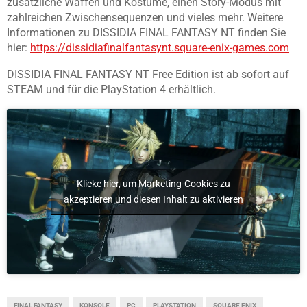
zusätzliche Waffen und Kostüme, einen Story-Modus mit
zahlreichen Zwischensequenzen und vieles mehr. Weitere
Informationen zu DISSIDIA FINAL FANTASY NT finden Sie
hier:
https://
dissidiafinalfantasynt.square-
enix-games.com
DISSIDIA FINAL FANTASY NT Free Edition ist ab sofort auf
STEAM und für die PlayStation 4 erhältlich.
Klicke hier, um Marketing-Cookies zu
akzeptieren und diesen Inhalt zu aktivieren
FINAL FANTASY
KONSOLE
PC
PLAYSTATION
SQUARE ENIX