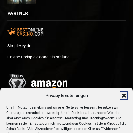
PARTNER
Simplekey.de
Casino Freispiele ohne Einzahlung
Privacy Einstellungen
Um Ihr Nutzungserlebnis auf unserer Seite zu verbessern, benutzen wir
Cookies, die technisch notwendig für die Funktionalität unserer Website
sind aber auch Cookies für Analyse-, Marketing und Trackingzwecke. Sie
können in den Einsatz der nicht notwendigen Cookies mit dem Klick auf die
Schaltfläche
"
Alle Akzeptieren
"
einwilligen oder per Klick auf
"
Ablehnen
"