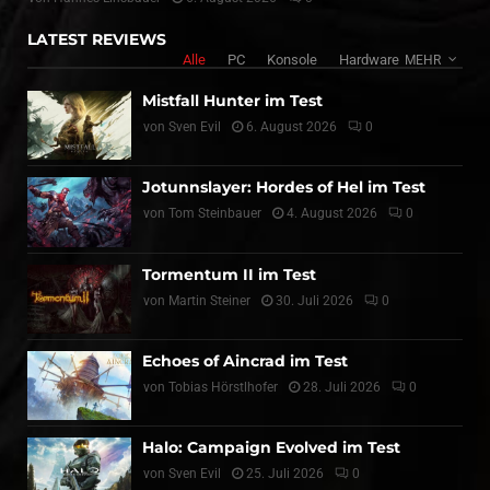
LATEST REVIEWS
Alle
PC
Konsole
Hardware
MEHR
Mistfall Hunter im Test
von
Sven Evil
6. August 2026
0
Jotunnslayer: Hordes of Hel im Test
von
Tom Steinbauer
4. August 2026
0
Tormentum II im Test
von
Martin Steiner
30. Juli 2026
0
Echoes of Aincrad im Test
von
Tobias Hörstlhofer
28. Juli 2026
0
Halo: Campaign Evolved im Test
von
Sven Evil
25. Juli 2026
0