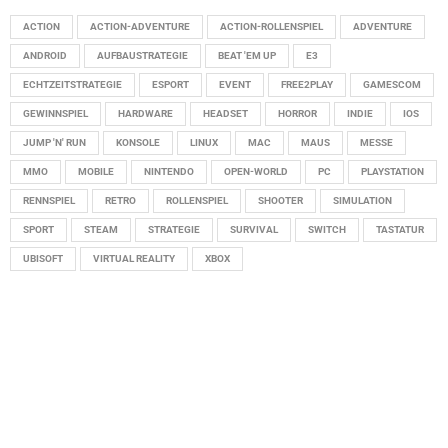
ACTION
ACTION-ADVENTURE
ACTION-ROLLENSPIEL
ADVENTURE
ANDROID
AUFBAUSTRATEGIE
BEAT 'EM UP
E3
ECHTZEITSTRATEGIE
ESPORT
EVENT
FREE2PLAY
GAMESCOM
GEWINNSPIEL
HARDWARE
HEADSET
HORROR
INDIE
IOS
JUMP 'N' RUN
KONSOLE
LINUX
MAC
MAUS
MESSE
MMO
MOBILE
NINTENDO
OPEN-WORLD
PC
PLAYSTATION
RENNSPIEL
RETRO
ROLLENSPIEL
SHOOTER
SIMULATION
SPORT
STEAM
STRATEGIE
SURVIVAL
SWITCH
TASTATUR
UBISOFT
VIRTUAL REALITY
XBOX