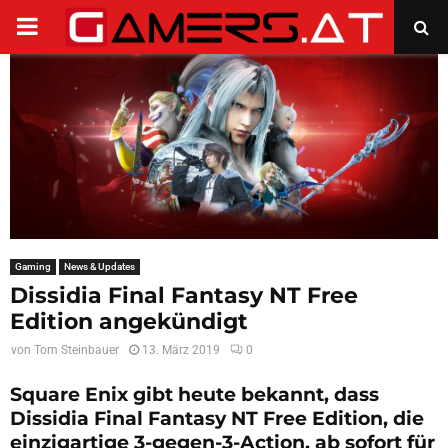
PRIMARY
MENU
Gaming
News & Updates
Dissidia Final Fantasy NT Free
Edition angekündigt
von
Tom Steinbauer
13. März 2019
0
Square Enix gibt heute bekannt, dass
Dissidia Final Fantasy NT Free Edition, die
einzigartige 3-gegen-3-Action, ab sofort für