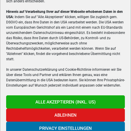
sich anders entscheiden.
Hinweis auf Verarbeitung Ihrer auf dieser Webseite erhobenen Daten in den
USA:
Indem Sie auf "Alle Akzeptieren" klicken, willigen Sie zugleich gem.
ÜBER UNS
DSGVO ein, dass Ihre Daten in den USA verarbeitet werden. Die USA werden
vom Europäischen Gerichtshof als ein Land mit einem nach EU-Standards
VON GAMERN, FÜR GAMER! Gamers.at ist das älteste Online-
unzureichendem Datenschutzniveau eingeschätzt. Es besteht insbesondere
Spielemagazin Österreichs und bringt täglich aktuelle News,
das Risiko, dass Ihre Daten durch US-Behörden, zu Kontroll- und zu
Reviews und Videos zu PC- und Konsolenspielen, Gaming-
Überwachungszwecken, möglicherweise auch ohne
Rechtsbehelfsmöglichkeiten, verarbeitet werden können. Wenn Sie auf
Hardware und aus der Welt des e-Sport's.
"Ablehnen" klicken, findet die vorgehend beschriebene Übermittlung nicht
statt.
Schreib uns:
redaktion@gamers.at
In unserer Datenschutzerklärung und Cookie-Richtlinie informieren wir Sie
über diese Tools und Partner und erklären Ihnen genau, was eine
FOLGE UNS
Datenübermittlung in die USA bedeuten kann. Sie können Ihre Privatsphäre-
Einstellungen auf Wunsch jederzeit individuell anpassen oder widerrufen.
ALLE AKZEPTIEREN (INKL. US)
ABLEHNEN
PRIVACY EINSTELLUNGEN