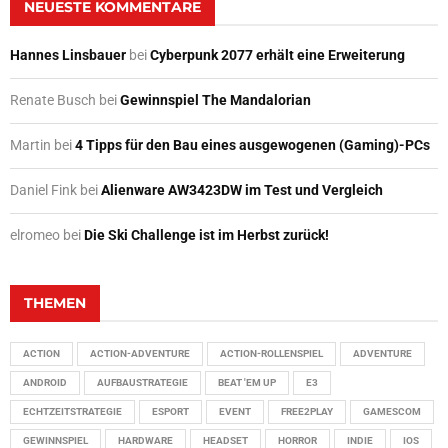
NEUESTE KOMMENTARE
Hannes Linsbauer
bei
Cyberpunk 2077 erhält eine Erweiterung
Renate Busch
bei
Gewinnspiel The Mandalorian
Martin
bei
4 Tipps für den Bau eines ausgewogenen (Gaming)-PCs
Daniel Fink
bei
Alienware AW3423DW im Test und Vergleich
elromeo
bei
Die Ski Challenge ist im Herbst zurück!
THEMEN
ACTION
ACTION-ADVENTURE
ACTION-ROLLENSPIEL
ADVENTURE
ANDROID
AUFBAUSTRATEGIE
BEAT 'EM UP
E3
ECHTZEITSTRATEGIE
ESPORT
EVENT
FREE2PLAY
GAMESCOM
GEWINNSPIEL
HARDWARE
HEADSET
HORROR
INDIE
IOS