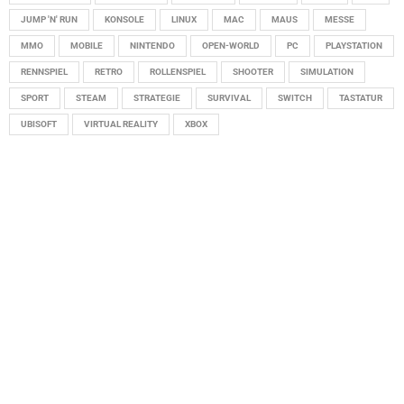
JUMP 'N' RUN
KONSOLE
LINUX
MAC
MAUS
MESSE
MMO
MOBILE
NINTENDO
OPEN-WORLD
PC
PLAYSTATION
RENNSPIEL
RETRO
ROLLENSPIEL
SHOOTER
SIMULATION
SPORT
STEAM
STRATEGIE
SURVIVAL
SWITCH
TASTATUR
UBISOFT
VIRTUAL REALITY
XBOX