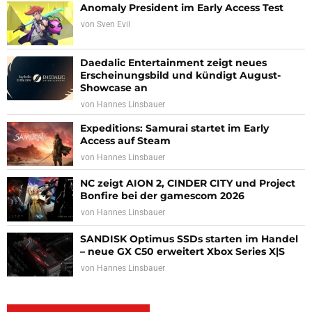
Anomaly President im Early Access Test
von
Sven Evil
Daedalic Entertainment zeigt neues
Erscheinungsbild und kündigt August-
Showcase an
von
Hannes Linsbauer
Expeditions: Samurai startet im Early
Access auf Steam
von
Hannes Linsbauer
NC zeigt AION 2, CINDER CITY und Project
Bonfire bei der gamescom 2026
von
Hannes Linsbauer
SANDISK Optimus SSDs starten im Handel
– neue GX C50 erweitert Xbox Series X|S
von
Hannes Linsbauer