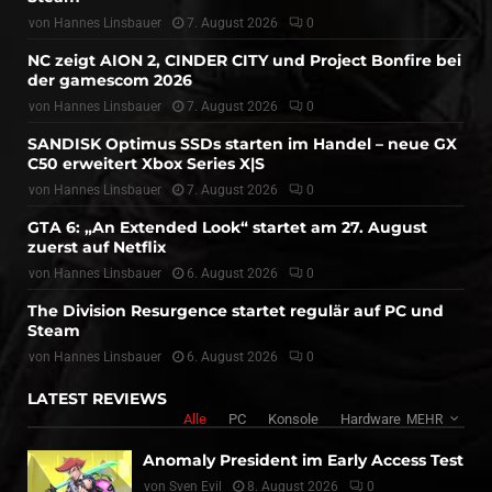
von
Hannes Linsbauer
7. August 2026
0
NC zeigt AION 2, CINDER CITY und Project Bonfire bei
der gamescom 2026
von
Hannes Linsbauer
7. August 2026
0
SANDISK Optimus SSDs starten im Handel – neue GX
C50 erweitert Xbox Series X|S
von
Hannes Linsbauer
7. August 2026
0
GTA 6: „An Extended Look“ startet am 27. August
zuerst auf Netflix
von
Hannes Linsbauer
6. August 2026
0
The Division Resurgence startet regulär auf PC und
Steam
von
Hannes Linsbauer
6. August 2026
0
LATEST REVIEWS
Alle
PC
Konsole
Hardware
MEHR
Anomaly President im Early Access Test
von
Sven Evil
8. August 2026
0