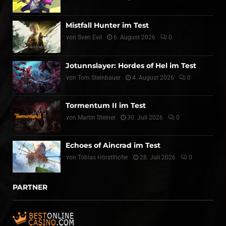
Mistfall Hunter im Test
von
Sven Evil
6. August 2026
0
Jotunnslayer: Hordes of Hel im Test
von
Tom Steinbauer
4. August 2026
0
Tormentum II im Test
von
Martin Steiner
30. Juli 2026
0
Echoes of Aincrad im Test
von
Tobias Hörstlhofer
28. Juli 2026
0
PARTNER