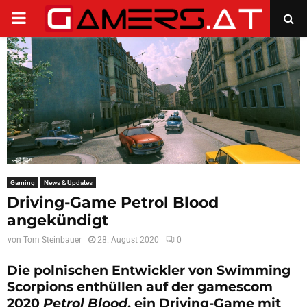
PRIMARY
MENU
Gaming
News & Updates
Driving-Game Petrol Blood
angekündigt
von
Tom Steinbauer
28. August 2020
0
Die polnischen
Entwickler von Swimming
Scorpions enthüllen auf der gamescom
2020
Petrol Blood
, ein Driving-Game mit