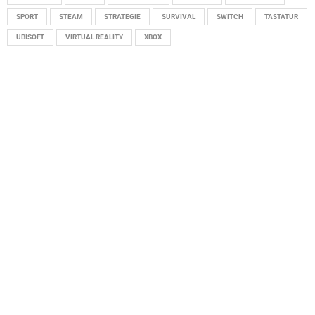
SPORT
STEAM
STRATEGIE
SURVIVAL
SWITCH
TASTATUR
UBISOFT
VIRTUAL REALITY
XBOX