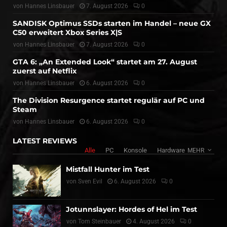
von
Hannes Linsbauer
7. August 2026
0
SANDISK Optimus SSDs starten im Handel – neue GX
C50 erweitert Xbox Series X|S
von
Hannes Linsbauer
7. August 2026
0
GTA 6: „An Extended Look“ startet am 27. August
zuerst auf Netflix
von
Hannes Linsbauer
6. August 2026
0
The Division Resurgence startet regulär auf PC und
Steam
von
Hannes Linsbauer
6. August 2026
0
LATEST REVIEWS
Alle
PC
Konsole
Hardware
MEHR
Mistfall Hunter im Test
von
Sven Evil
6. August 2026
0
Jotunnslayer: Hordes of Hel im Test
von
Tom Steinbauer
4. August 2026
0