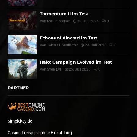
Tormentum II im Test
von
Martin Steiner
30. Juli 2026
0
Echoes of Aincrad im Test
von
Tobias Hörstlhofer
28. Juli 2026
0
Halo: Campaign Evolved im Test
von
Sven Evil
25. Juli 2026
0
PARTNER
Simplekey.de
Casino Freispiele ohne Einzahlung