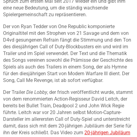
Spruch zum ersten Mal seit 2017 wieder ein und gibt ihm
eine neue Bedeutung, um die ständig wachsende
Spielergemeinschaft zu repräsentieren.
Der von Ryan Tedder von One Republic komponierte
Originaltitel mit den Strophen von 21 Savage und dem von
D4vd gesungenen Refrain fängt die Stimmung und den Ton
des diesjährigen Call of Duty-Blockbusters ein und wird im
Trailer und im Spiel verwendet. Der Text und die Thematik
des Songs vereinen sowohl die Prämisse der Geschichte des
Spiels als auch des Trailers in einem Song, der als Hymne
für den diesjährigen Start von Modern Warfare III dient. Der
Song, Call Me Revenge, ist ab sofort verfügbar.
Der Trailer
Die Lobby
, der frisch veröffentlicht wurde, stammt
von dem renommierten Action-Regisseur David Leitch, der
bereits bei Bullet Train, Deadpool 2 und John Wick Regie
führte. Leitch war vor 20 Jahren selbst Motion-Capture-
Darsteller im allerersten Call of Duty-Spiel und unterstreicht
damit, dass sich mit dem 20-jährigen Jubiläum der Serie für
ihn der Kreis schließt. Das Video zum
20-jährigen Jubiläum