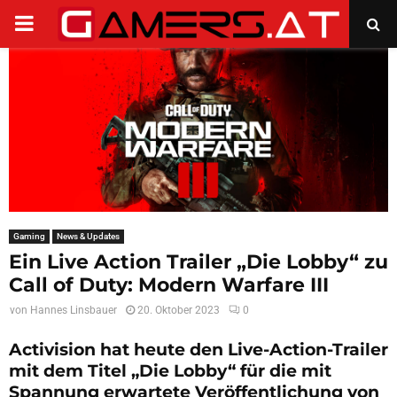
PRIMARY
MENU
Gaming
News & Updates
Ein Live Action Trailer „Die Lobby“ zu
Call of Duty: Modern Warfare III
von
Hannes Linsbauer
20. Oktober 2023
0
Activision hat heute den Live-Action-Trailer
mit dem Titel „Die Lobby“ für die mit
Spannung erwartete Veröffentlichung von