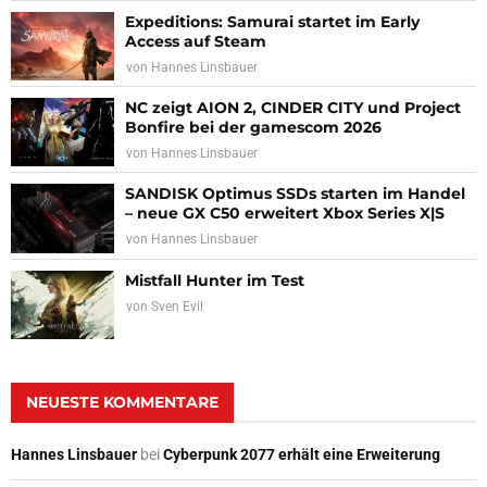
Expeditions: Samurai startet im Early
Access auf Steam
von
Hannes Linsbauer
NC zeigt AION 2, CINDER CITY und Project
Bonfire bei der gamescom 2026
von
Hannes Linsbauer
SANDISK Optimus SSDs starten im Handel
– neue GX C50 erweitert Xbox Series X|S
von
Hannes Linsbauer
Mistfall Hunter im Test
von
Sven Evil
NEUESTE KOMMENTARE
Hannes Linsbauer
bei
Cyberpunk 2077 erhält eine Erweiterung