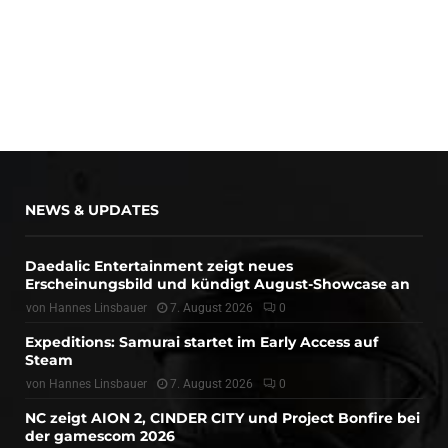
NEWS & UPDATES
Daedalic Entertainment zeigt neues
Erscheinungsbild und kündigt August-Showcase an
von
Hannes Linsbauer
7. August 2026
0
Expeditions: Samurai startet im Early Access auf
Steam
von
Hannes Linsbauer
7. August 2026
0
NC zeigt AION 2, CINDER CITY und Project Bonfire bei
der gamescom 2026