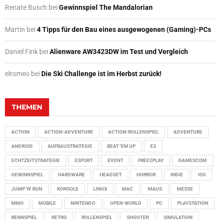
Renate Busch
bei
Gewinnspiel The Mandalorian
Martin
bei
4 Tipps für den Bau eines ausgewogenen (Gaming)-PCs
Daniel Fink
bei
Alienware AW3423DW im Test und Vergleich
elromeo
bei
Die Ski Challenge ist im Herbst zurück!
THEMEN
ACTION
ACTION-ADVENTURE
ACTION-ROLLENSPIEL
ADVENTURE
ANDROID
AUFBAUSTRATEGIE
BEAT 'EM UP
E3
ECHTZEITSTRATEGIE
ESPORT
EVENT
FREE2PLAY
GAMESCOM
GEWINNSPIEL
HARDWARE
HEADSET
HORROR
INDIE
IOS
JUMP 'N' RUN
KONSOLE
LINUX
MAC
MAUS
MESSE
MMO
MOBILE
NINTENDO
OPEN-WORLD
PC
PLAYSTATION
RENNSPIEL
RETRO
ROLLENSPIEL
SHOOTER
SIMULATION