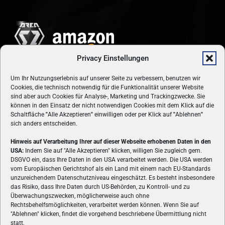
Privacy Einstellungen
Um Ihr Nutzungserlebnis auf unserer Seite zu verbessern, benutzen wir
Cookies, die technisch notwendig für die Funktionalität unserer Website
sind aber auch Cookies für Analyse-, Marketing und Trackingzwecke. Sie
können in den Einsatz der nicht notwendigen Cookies mit dem Klick auf die
Schaltfläche
"
Alle Akzeptieren
"
einwilligen oder per Klick auf
"
Ablehnen
"
sich anders entscheiden.
Hinweis auf Verarbeitung Ihrer auf dieser Webseite erhobenen Daten in den
USA:
Indem Sie auf "Alle Akzeptieren" klicken, willigen Sie zugleich gem.
ÜBER UNS
DSGVO ein, dass Ihre Daten in den USA verarbeitet werden. Die USA werden
vom Europäischen Gerichtshof als ein Land mit einem nach EU-Standards
VON GAMERN, FÜR GAMER! Gamers.at ist das älteste Online-
unzureichendem Datenschutzniveau eingeschätzt. Es besteht insbesondere
Spielemagazin Österreichs und bringt täglich aktuelle News,
das Risiko, dass Ihre Daten durch US-Behörden, zu Kontroll- und zu
Reviews und Videos zu PC- und Konsolenspielen, Gaming-
Überwachungszwecken, möglicherweise auch ohne
Rechtsbehelfsmöglichkeiten, verarbeitet werden können. Wenn Sie auf
Hardware und aus der Welt des e-Sport's.
"Ablehnen" klicken, findet die vorgehend beschriebene Übermittlung nicht
statt.
Schreib uns:
redaktion@gamers.at