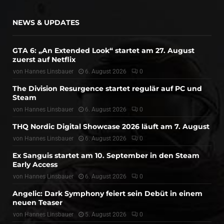
NEWS & UPDATES
GTA 6: „An Extended Look“ startet am 27. August
zuerst auf Netflix
von
Hannes Linsbauer
6. August 2026
0
The Division Resurgence startet regulär auf PC und
Steam
von
Hannes Linsbauer
6. August 2026
0
THQ Nordic Digital Showcase 2026 läuft am 7. August
von
Hannes Linsbauer
6. August 2026
0
Ex Sanguis startet am 10. September in den Steam
Early Access
von
Hannes Linsbauer
6. August 2026
0
Angelic: Dark Symphony feiert sein Debüt in einem
neuen Teaser
von
Hannes Linsbauer
5. August 2026
0