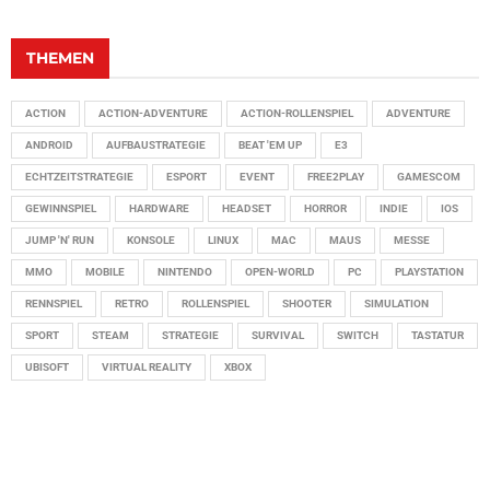
THEMEN
ACTION
ACTION-ADVENTURE
ACTION-ROLLENSPIEL
ADVENTURE
ANDROID
AUFBAUSTRATEGIE
BEAT 'EM UP
E3
ECHTZEITSTRATEGIE
ESPORT
EVENT
FREE2PLAY
GAMESCOM
GEWINNSPIEL
HARDWARE
HEADSET
HORROR
INDIE
IOS
JUMP 'N' RUN
KONSOLE
LINUX
MAC
MAUS
MESSE
MMO
MOBILE
NINTENDO
OPEN-WORLD
PC
PLAYSTATION
RENNSPIEL
RETRO
ROLLENSPIEL
SHOOTER
SIMULATION
SPORT
STEAM
STRATEGIE
SURVIVAL
SWITCH
TASTATUR
UBISOFT
VIRTUAL REALITY
XBOX