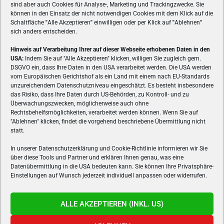
sind aber auch Cookies für Analyse-, Marketing und Trackingzwecke. Sie
können in den Einsatz der nicht notwendigen Cookies mit dem Klick auf die
Schaltfläche
"
Alle Akzeptieren
"
einwilligen oder per Klick auf
"
Ablehnen
"
sich anders entscheiden.
Hinweis auf Verarbeitung Ihrer auf dieser Webseite erhobenen Daten in den
USA:
Indem Sie auf "Alle Akzeptieren" klicken, willigen Sie zugleich gem.
ÜBER UNS
DSGVO ein, dass Ihre Daten in den USA verarbeitet werden. Die USA werden
vom Europäischen Gerichtshof als ein Land mit einem nach EU-Standards
VON GAMERN, FÜR GAMER! Gamers.at ist das älteste Online-
unzureichendem Datenschutzniveau eingeschätzt. Es besteht insbesondere
Spielemagazin Österreichs und bringt täglich aktuelle News,
das Risiko, dass Ihre Daten durch US-Behörden, zu Kontroll- und zu
Reviews und Videos zu PC- und Konsolenspielen, Gaming-
Überwachungszwecken, möglicherweise auch ohne
Rechtsbehelfsmöglichkeiten, verarbeitet werden können. Wenn Sie auf
Hardware und aus der Welt des e-Sport's.
"Ablehnen" klicken, findet die vorgehend beschriebene Übermittlung nicht
statt.
Schreib uns:
redaktion@gamers.at
In unserer Datenschutzerklärung und Cookie-Richtlinie informieren wir Sie
über diese Tools und Partner und erklären Ihnen genau, was eine
FOLGE UNS
Datenübermittlung in die USA bedeuten kann. Sie können Ihre Privatsphäre-
Einstellungen auf Wunsch jederzeit individuell anpassen oder widerrufen.
ALLE AKZEPTIEREN (INKL. US)