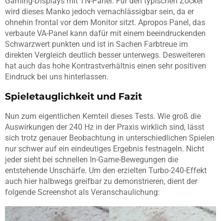
Gaming-Displays mit TN-Panel. Für den typischen Zocker
wird dieses Manko jedoch vernachlässigbar sein, da er
ohnehin frontal vor dem Monitor sitzt. Apropos Panel, das
verbaute VA-Panel kann dafür mit einem beeindruckenden
Schwarzwert punkten und ist in Sachen Farbtreue im
direkten Vergleich deutlich besser unterwegs. Desweiteren
hat auch das hohe Kontrastverhältnis einen sehr positiven
Eindruck bei uns hinterlassen.
Spieletauglichkeit und Fazit
Nun zum eigentlichen Kernteil dieses Tests. Wie groß die
Auswirkungen der 240 Hz in der Praxis wirklich sind, lässt
sich trotz genauer Beobachtung in unterschiedlichen Spielen
nur schwer auf ein eindeutiges Ergebnis festnageln. Nicht
jeder sieht bei schnellen In-Game-Bewegungen die
entstehende Unschärfe. Um den erzielten Turbo-240-Effekt
auch hier halbwegs greifbar zu demonstrieren, dient der
folgende Screenshot als Veranschaulichung: