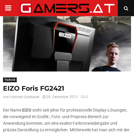
PRIMARY
MENU
Technik
EIZO Foris FG2421
von
Hannes Linsbauer
26. Dezember 2013
0
Der Name
EIZO
steht seit jeher für professionelle Display-Lösungen,
die vorwiegend im Grafik-, Foto- und Prepress-Bereich zur
Anwendung kommen, um eine exakte Farbtonwiedergabe und
präzise Darstellung zu ermöglichen. Mittlerweile hat man sich mit der