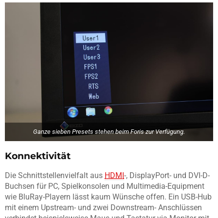
Ganze sieben Presets stehen beim Foris zur Verfügung.
Konnektivität
Die Schnittstellenvielfalt aus
HDMI
-, DisplayPort- und DVI-D-
Buchsen für PC, Spielkonsolen und Multimedia-Equipment
wie BluRay-Playern lässt kaum Wünsche offen. Ein USB-Hub
mit einem Upstream- und zwei Downstream- Anschlüssen