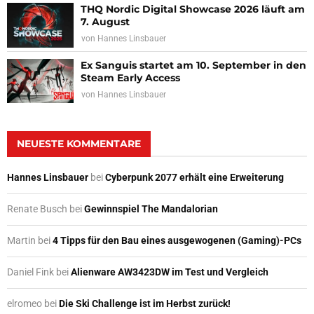
THQ Nordic Digital Showcase 2026 läuft am
7. August
von
Hannes Linsbauer
Ex Sanguis startet am 10. September in den
Steam Early Access
von
Hannes Linsbauer
NEUESTE KOMMENTARE
Hannes Linsbauer
bei
Cyberpunk 2077 erhält eine Erweiterung
Renate Busch
bei
Gewinnspiel The Mandalorian
Martin
bei
4 Tipps für den Bau eines ausgewogenen (Gaming)-PCs
Daniel Fink
bei
Alienware AW3423DW im Test und Vergleich
elromeo
bei
Die Ski Challenge ist im Herbst zurück!