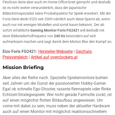
FlexScan-Serie aber auch im Home-Office breit gemacht und deshalb
ist es nicht weiter verwunderlich, dass der japanische
Bildschirmspezialist seine Produktpalette für Spiele erweitert. Mit der
Foris-Serie deckt EIZO seit 2009 nämlich auch diese Sparte ab, wenn
auch nur mit wenigen Modellen und somit kaum bekannt. Der ab
sofort erhältliche
Gaming Monitor Foris FG2421
will deshalb mit
einer Bildwiederholfrequenz von
240 Hz
besonders auf sich
aufmerksam machen und sagt damit dem Motion Blur den Kampf an.
Eizo Foris FG2421:
Hersteller-Webseite
|
Geizhals-
Preisvergleich
|
Artikel auf overclockers.at
Mission Briefing
Aber alles der Reihe nach. Spezielle Spielemonitore buhlen
seit Jahren um die Gunst der passionierten Hobby-Gamer.
Egal ob schnelle Ego-Shooter, rasante Rennspiele oder flinke
Echtzeit-Strategiespiele: Wer nicht gerade Farmville zockt, ist
auf einen möglichst flotten Bildaufbau angewiesen. Um
vorne mit dabei zu sein, muss neben der aktueller Hardware
auch auf einen Monitor mit möglichst reaktionsschnellem