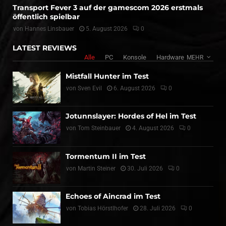
Transport Fever 3 auf der gamescom 2026 erstmals
öffentlich spielbar
von
Hannes Linsbauer
5. August 2026
0
LATEST REVIEWS
Alle
PC
Konsole
Hardware
MEHR
Mistfall Hunter im Test
von
Sven Evil
6. August 2026
0
Jotunnslayer: Hordes of Hel im Test
von
Tom Steinbauer
4. August 2026
0
Tormentum II im Test
von
Martin Steiner
30. Juli 2026
0
Echoes of Aincrad im Test
von
Tobias Hörstlhofer
28. Juli 2026
0