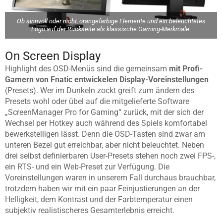
Ob sinnvoll oder nicht, orangefarbige Elemente und ein beleuchtetes
Logo auf der Rückseite als klassische Gaming-Merkmale.
On Screen Display
Highlight des OSD-Menüs sind die gemeinsam
mit Profi-
Gamern von Fnatic entwickelen Display-Voreinstellungen
(Presets). Wer im Dunkeln zockt greift zum ändern des
Presets wohl oder übel auf die mitgelieferte Software
„ScreenManager Pro for Gaming“ zurück, mit der sich der
Wechsel per Hotkey auch während des Spiels komfortabel
bewerkstelligen lässt. Denn die OSD-Tasten sind zwar am
unteren Bezel gut erreichbar, aber nicht beleuchtet. Neben
drei selbst definierbaren User-Presets stehen noch zwei FPS-,
ein RTS- und ein Web-Preset zur Verfügung. Die
Voreinstellungen waren in unserem Fall durchaus brauchbar,
trotzdem haben wir mit ein paar Feinjustierungen an der
Helligkeit, dem Kontrast und der Farbtemperatur einen
subjektiv realistischeres Gesamterlebnis erreicht.