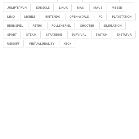
JUMP 'N' RUN
KONSOLE
LINUX
MAC
MAUS
MESSE
MMO
MOBILE
NINTENDO
OPEN-WORLD
PC
PLAYSTATION
RENNSPIEL
RETRO
ROLLENSPIEL
SHOOTER
SIMULATION
SPORT
STEAM
STRATEGIE
SURVIVAL
SWITCH
TASTATUR
UBISOFT
VIRTUAL REALITY
XBOX