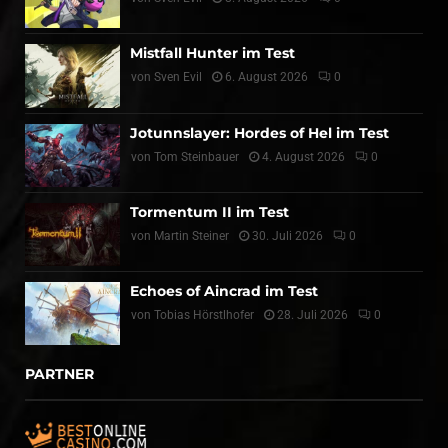
Mistfall Hunter im Test
von
Sven Evil
6. August 2026
0
Jotunnslayer: Hordes of Hel im Test
von
Tom Steinbauer
4. August 2026
0
Tormentum II im Test
von
Martin Steiner
30. Juli 2026
0
Echoes of Aincrad im Test
von
Tobias Hörstlhofer
28. Juli 2026
0
PARTNER