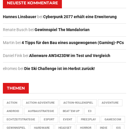
NEUESTE KOMMENTARE
Hannes Linsbauer
bei
Cyberpunk 2077 erhält eine Erweiterung
Renate Busch
bei
Gewinnspiel The Mandalorian
Martin
bei
4 Tipps für den Bau eines ausgewogenen (Gaming)-PCs
Daniel Fink
bei
Alienware AW3423DW im Test und Vergleich
elromeo
bei
Die Ski Challenge ist im Herbst zurück!
THEMEN
ACTION
ACTION-ADVENTURE
ACTION-ROLLENSPIEL
ADVENTURE
ANDROID
AUFBAUSTRATEGIE
BEAT 'EM UP
E3
ECHTZEITSTRATEGIE
ESPORT
EVENT
FREE2PLAY
GAMESCOM
GEWINNSPIEL
HARDWARE
HEADSET
HORROR
INDIE
IOS