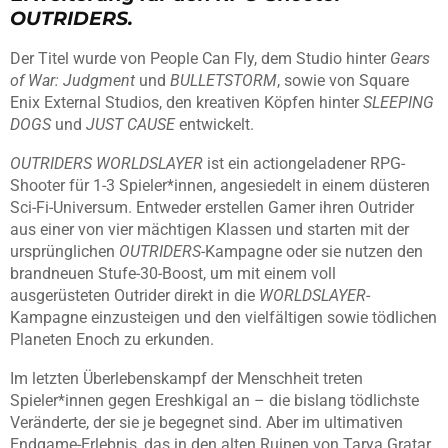
OUTRIDERS.
Der Titel wurde von People Can Fly, dem Studio hinter
Gears
of War: Judgment
und
BULLETSTORM
, sowie von Square
Enix External Studios, den kreativen Köpfen hinter
SLEEPING
DOGS
und
JUST CAUSE
entwickelt.
OUTRIDERS WORLDSLAYER
ist ein actiongeladener RPG-
Shooter für 1-3 Spieler*innen, angesiedelt in einem düsteren
Sci-Fi-Universum. Entweder erstellen Gamer ihren Outrider
aus einer von vier mächtigen Klassen und starten mit der
ursprünglichen
OUTRIDERS
-Kampagne oder sie nutzen den
brandneuen Stufe-30-Boost, um mit einem voll
ausgerüsteten Outrider direkt in die
WORLDSLAYER
-
Kampagne einzusteigen und den vielfältigen sowie tödlichen
Planeten Enoch zu erkunden.
Im letzten Überlebenskampf der Menschheit treten
Spieler*innen gegen Ereshkigal an – die bislang tödlichste
Veränderte, der sie je begegnet sind. Aber im ultimativen
Endgame-Erlebnis, das in den alten Ruinen von Tarya Gratar