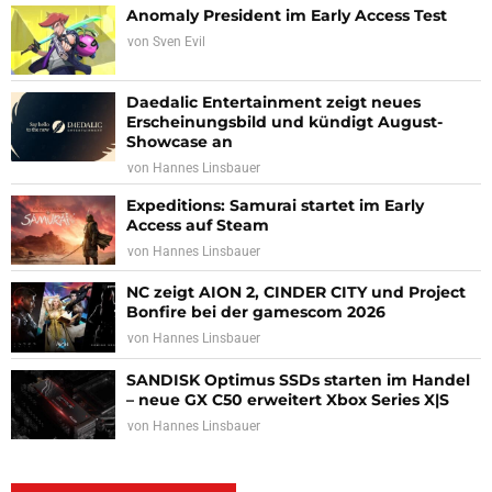
Anomaly President im Early Access Test
von
Sven Evil
Daedalic Entertainment zeigt neues
Erscheinungsbild und kündigt August-
Showcase an
von
Hannes Linsbauer
Expeditions: Samurai startet im Early
Access auf Steam
von
Hannes Linsbauer
NC zeigt AION 2, CINDER CITY und Project
Bonfire bei der gamescom 2026
von
Hannes Linsbauer
SANDISK Optimus SSDs starten im Handel
– neue GX C50 erweitert Xbox Series X|S
von
Hannes Linsbauer