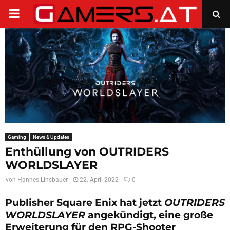
PRIMARY
MENU
Gaming
News & Updates
Enthüllung von OUTRIDERS
WORLDSLAYER
von
Hannes Linsbauer
22. April 2022
0
Publisher Square Enix hat jetzt
OUTRIDERS
WORLDSLAYER
angekündigt, eine große
Erweiterung für den RPG-Shooter