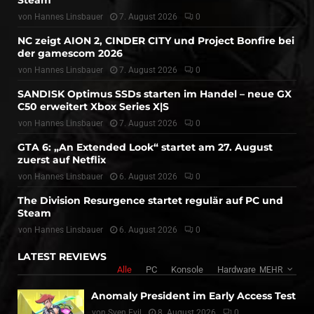
von
Hannes Linsbauer
7. August 2026
0
NC zeigt AION 2, CINDER CITY und Project Bonfire bei
der gamescom 2026
von
Hannes Linsbauer
7. August 2026
0
SANDISK Optimus SSDs starten im Handel – neue GX
C50 erweitert Xbox Series X|S
von
Hannes Linsbauer
7. August 2026
0
GTA 6: „An Extended Look“ startet am 27. August
zuerst auf Netflix
von
Hannes Linsbauer
6. August 2026
0
The Division Resurgence startet regulär auf PC und
Steam
von
Hannes Linsbauer
6. August 2026
0
LATEST REVIEWS
Alle
PC
Konsole
Hardware
MEHR
Anomaly President im Early Access Test
von
Sven Evil
8. August 2026
0