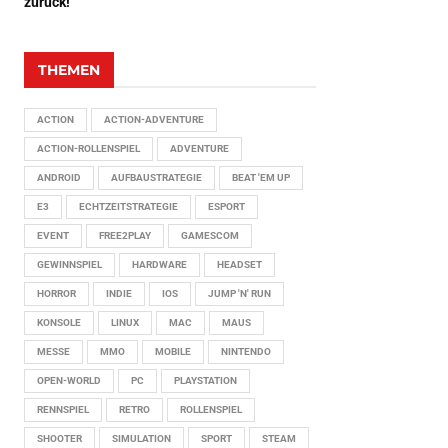
zurück!
THEMEN
ACTION
ACTION-ADVENTURE
ACTION-ROLLENSPIEL
ADVENTURE
ANDROID
AUFBAUSTRATEGIE
BEAT 'EM UP
E3
ECHTZEITSTRATEGIE
ESPORT
EVENT
FREE2PLAY
GAMESCOM
GEWINNSPIEL
HARDWARE
HEADSET
HORROR
INDIE
IOS
JUMP 'N' RUN
KONSOLE
LINUX
MAC
MAUS
MESSE
MMO
MOBILE
NINTENDO
OPEN-WORLD
PC
PLAYSTATION
RENNSPIEL
RETRO
ROLLENSPIEL
SHOOTER
SIMULATION
SPORT
STEAM