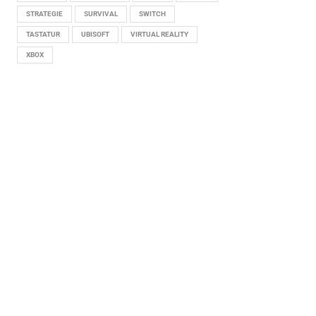
STRATEGIE
SURVIVAL
SWITCH
TASTATUR
UBISOFT
VIRTUAL REALITY
XBOX