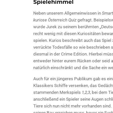
Spielehimmel
Neben unserem Allgemeinwissen in
Smart
kuriose Österreich Quiz
gefragt. Beispiels
wurde Jurek zu seinem berühmten „Deutsch
recht wenig mit diesen Kuriositäten bewa
spielen. Kurios beschreibt auch das Spiel
verrückte Todesfälle so wie beschrieben 
diesmal in der Crime Edition. Hierbei müs
entweder hinter eurem Rücken oder seid a
natürlich einschränkt und die Sache ein we
Auch für ein jüngeres Publikum gab es ei
Klassikers Schiffe versenken, das Gedäch
stammenden Merkspiels
1,2,3
, bei dem Ti
anschließend ein Spieler seine Augen sch
Tiere sich nun nicht mehr vorhanden sind.
seinen Bau erreichen muss, bevor ein Fuchs 