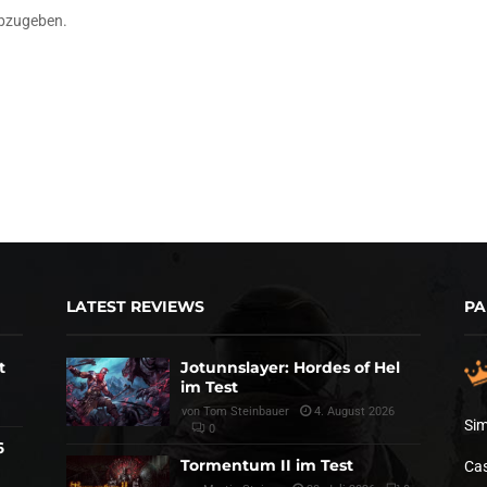
bzugeben.
LATEST REVIEWS
PA
t
Jotunnslayer: Hordes of Hel
im Test
von
Tom Steinbauer
4. August 2026
Sim
0
6
Tormentum II im Test
Cas