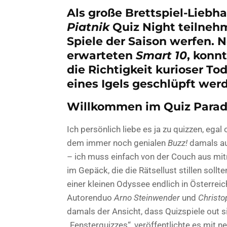
Als große Brettspiel-Liebha
Piatnik
Quiz Night teilnehm
Spiele der Saison werfen. 
erwarteten
Smart 10
, konn
die Richtigkeit kurioser To
eines Igels geschlüpft wer
Willkommen im Quiz Parad
Ich persönlich liebe es ja zu quizzen, egal
dem immer noch genialen
Buzz!
damals au
– ich muss einfach von der Couch aus mit
im Gepäck, die die Rätsellust stillen sollt
einer kleinen Odyssee endlich in Österreic
Autorenduo
Arno Steinwender
und
Christo
damals der Ansicht, dass Quizspiele out s
„Fensterquizzes“, veröffentlichte es mi