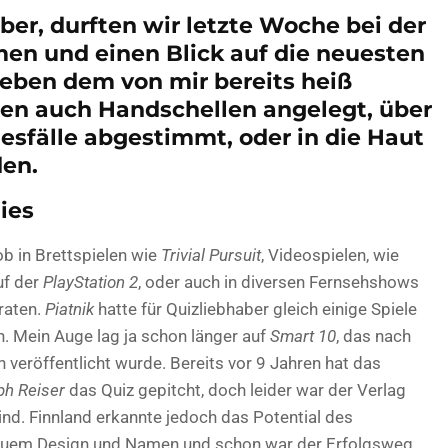
ber, durften wir letzte Woche bei der
en und einen Blick auf die neuesten
Neben dem von mir bereits heiß
ten auch Handschellen angelegt, über
desfälle abgestimmt, oder in die Haut
den.
ies
 ob in Brettspielen wie
Trivial Pursuit
, Videospielen, wie
f der
PlayStation 2
, oder auch in diversen Fernsehshows
raten.
Piatnik
hatte für Quizliebhaber gleich einige Spiele
en. Mein Auge lag ja schon länger auf
Smart 10
, das nach
h veröffentlicht wurde. Bereits vor 9 Jahren hat das
ph Reiser
das Quiz gepitcht, doch leider war der Verlag
ind. Finnland erkannte jedoch das Potential des
t neuem Design und Namen und schon war der Erfolgsweg