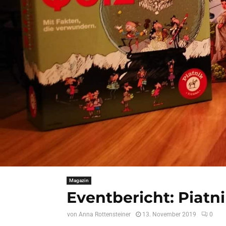
Magazin
Eventbericht: Piatn
von
Anna Rottensteiner
13. November 2019
0