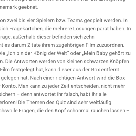
änemark geebnet.
on zwei bis vier Spielern bzw. Teams gespielt werden. In
sich Fragekärtchen, die mehrere Lösungen parat haben. In
Frage, außerhalb dieser befinden sich zehn
t es darum Zitate ihrem zugehörigen Film zuzuordnen.
wie „Ich bin der König der Welt“ oder „Mein Baby gehört zu
en. Die Antworten werden von kleinen schwarzen Knöpfen
lm festgelegt hat, kann dieser aus der Box entfernt
 gelegen hat. Nach einer richtigen Antwort wird die Box
r Konto. Man kann zu jeder Zeit entscheiden, nicht mehr
chern – denn antwortet ihr falsch, habt ihr alle
loren! Die Themen des Quiz sind sehr weitläufig
chsvolle Fragen, die den Kopf schonmal rauchen lassen –