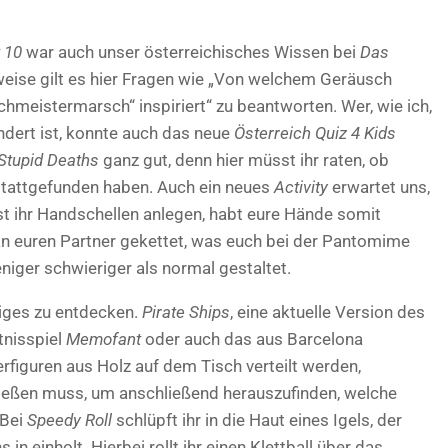
 10
war auch unser österreichisches Wissen bei
Das
weise gilt es hier Fragen wie „Von welchem Geräusch
meistermarsch“ inspiriert“ zu beantworten. Wer, wie ich,
ndert ist, konnte auch das neue
Österreich Quiz 4 Kids
Stupid Deaths
ganz gut, denn hier müsst ihr raten, ob
stattgefunden haben. Auch ein neues
Activity
erwartet uns,
st ihr Handschellen anlegen, habt eure Hände somit
n euren Partner gekettet, was euch bei der Pantomime
niger schwieriger als normal gestaltet.
niges zu entdecken.
Pirate Ships
, eine aktuelle Version des
tnisspiel
Memofant
oder auch das aus Barcelona
erfiguren aus Holz auf dem Tisch verteilt werden,
ließen muss, um anschließend herauszufinden, welche
 Bei
Speedy Roll
schlüpft ihr in die Haut eines Igels, der
in einholt. Hierbei rollt ihr einen Klettball über das