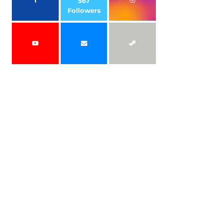
567
Followers