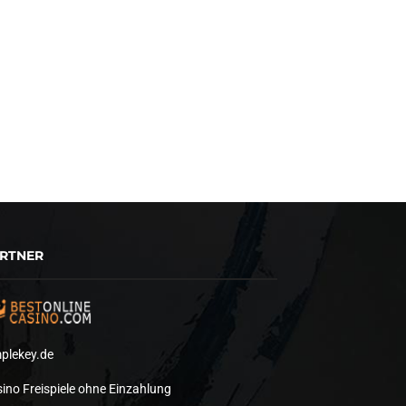
RTNER
plekey.de
ino Freispiele ohne Einzahlung