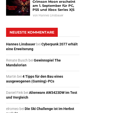
Crimson Moon erscheint
am 1. September für PC,
PS5 und Xbox Series X|S
von
Hannes Linsbauer
NEUESTE KOMMENTARE
Hannes Linsbauer
bei
Cyberpunk 2077 erhält
eine Erweiterung
Renate Busch
bei
Gewinnspiel The
Mandalorian
Martin
bei
4 Tipps für den Bau eines
ausgewogenen (Gaming)-PCs
Daniel Fink
bei
Alienware AW3423DW im Test
und Vergleich
elromeo
bei
Die Ski Challenge ist im Herbst