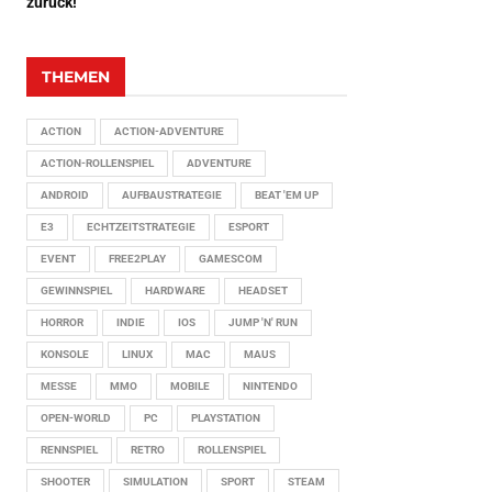
zurück!
THEMEN
ACTION
ACTION-ADVENTURE
ACTION-ROLLENSPIEL
ADVENTURE
ANDROID
AUFBAUSTRATEGIE
BEAT 'EM UP
E3
ECHTZEITSTRATEGIE
ESPORT
EVENT
FREE2PLAY
GAMESCOM
GEWINNSPIEL
HARDWARE
HEADSET
HORROR
INDIE
IOS
JUMP 'N' RUN
KONSOLE
LINUX
MAC
MAUS
MESSE
MMO
MOBILE
NINTENDO
OPEN-WORLD
PC
PLAYSTATION
RENNSPIEL
RETRO
ROLLENSPIEL
SHOOTER
SIMULATION
SPORT
STEAM