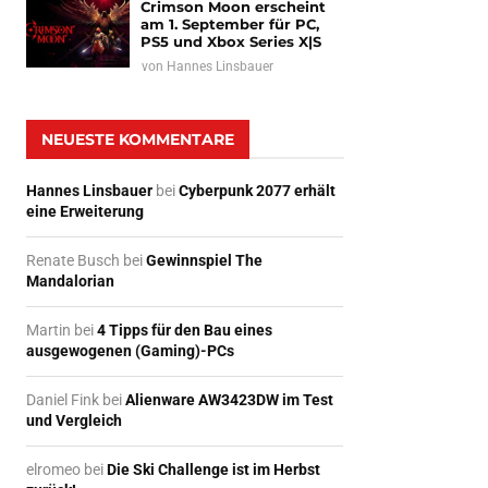
Crimson Moon erscheint
am 1. September für PC,
PS5 und Xbox Series X|S
von
Hannes Linsbauer
NEUESTE KOMMENTARE
Hannes Linsbauer
bei
Cyberpunk 2077 erhält
eine Erweiterung
Renate Busch
bei
Gewinnspiel The
Mandalorian
Martin
bei
4 Tipps für den Bau eines
ausgewogenen (Gaming)-PCs
Daniel Fink
bei
Alienware AW3423DW im Test
und Vergleich
elromeo
bei
Die Ski Challenge ist im Herbst