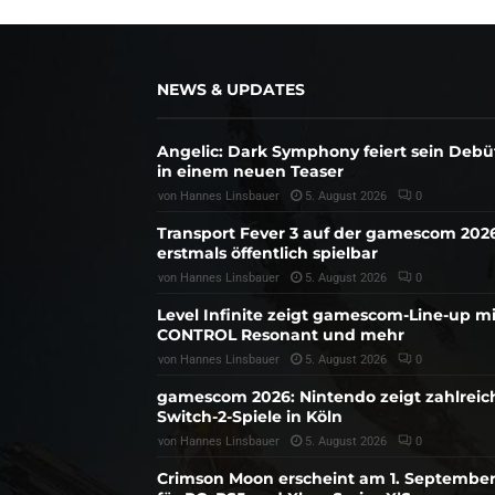
NEWS & UPDATES
Angelic: Dark Symphony feiert sein Debü
in einem neuen Teaser
von
Hannes Linsbauer
5. August 2026
0
Transport Fever 3 auf der gamescom 202
erstmals öffentlich spielbar
von
Hannes Linsbauer
5. August 2026
0
Level Infinite zeigt gamescom-Line-up mi
CONTROL Resonant und mehr
von
Hannes Linsbauer
5. August 2026
0
gamescom 2026: Nintendo zeigt zahlreic
Switch-2-Spiele in Köln
von
Hannes Linsbauer
5. August 2026
0
Crimson Moon erscheint am 1. Septembe