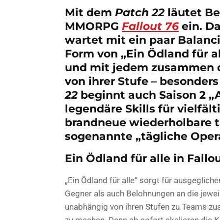
Mit dem
Patch 22
läutet Be
MMORPG
Fallout 76
ein. D
wartet mit ein paar Balan
Form von „Ein Ödland für al
und mit jedem zusammen d
von ihrer Stufe – besonders
22
beginnt auch Saison 2 
legendäre Skills für vielfä
brandneue wiederholbare t
sogenannte „tägliche Oper
Ein Ödland für alle in Fallo
„Ein Ödland für alle“ sorgt für ausgeglic
Gegner als auch Belohnungen an die jeweili
unabhängig von ihren Stufen zu Teams z
zu machen. Denn ab sofort skalieren die K