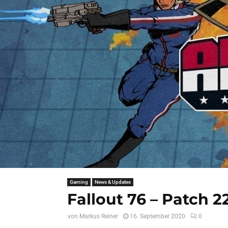
Gaming
News & Updates
Fallout 76 – Patch 2
von
Markus Reiner
16. September 2020
0