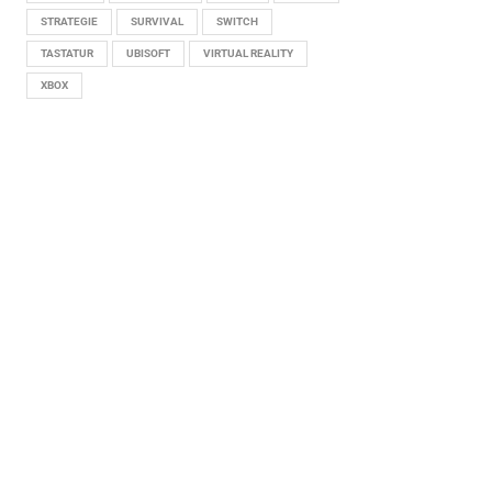
STRATEGIE
SURVIVAL
SWITCH
TASTATUR
UBISOFT
VIRTUAL REALITY
XBOX