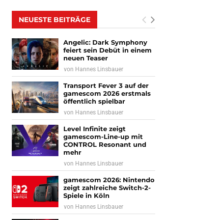
NEUESTE BEITRÄGE
Angelic: Dark Symphony
feiert sein Debüt in einem
neuen Teaser
von
Hannes Linsbauer
Transport Fever 3 auf der
gamescom 2026 erstmals
öffentlich spielbar
von
Hannes Linsbauer
Level Infinite zeigt
gamescom-Line-up mit
CONTROL Resonant und
mehr
von
Hannes Linsbauer
gamescom 2026: Nintendo
zeigt zahlreiche Switch-2-
Spiele in Köln
von
Hannes Linsbauer