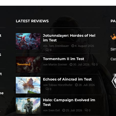
LATEST REVIEWS
PA
t
Jotunnslayer: Hordes of Hel
im Test
von
Tom Steinbauer
4. August 2026
Sim
0
6
Tormentum II im Test
Cas
von
Martin Steiner
30. Juli 2026
0
t
Echoes of Aincrad im Test
von
Tobias Hörstlhofer
28. Juli 2026
0
he
Halo: Campaign Evolved im
Test
von
Sven Evil
25. Juli 2026
0
r