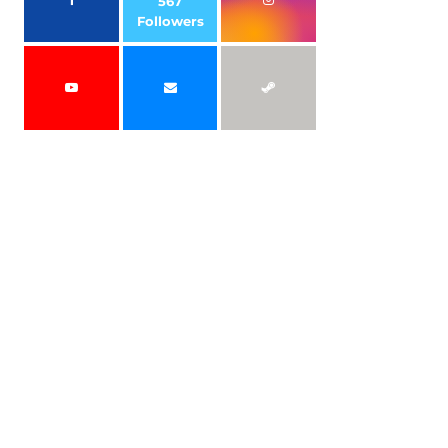
567
Followers