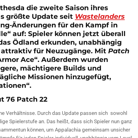
thesda die zweite Saison ihres
as größte Update seit
Wastelanders
cing-Änderungen für den Kampf in
le“ auf: Spieler können jetzt überall
as Ödland erkunden, unabhängig
 attraktiv für Neuzugänge. Mit
Patch
„Armor Ace“. Außerdem wurden
ltigere, mächtigere Builds und
ägliche Missionen hinzugefügt,
ationen“.
ut 76 Patch 22
hene Verhältnisse. Durch das Update passen sich sowohl
ge Spielerstufe an. Das heißt, dass sich Spieler nun ganz
usammentun können, um Appalachia gemeinsam unsicher
ämpfe für jeden Spieler individuell, unabhängig vom Level